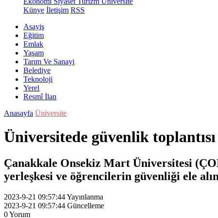
Ekonomi
Siyaset
Turizm
Üniversite
Künye
İletişim
RSS
Asayiş
Eğitim
Emlak
Yaşam
Tarım Ve Sanayi
Belediye
Teknoloji
Yerel
Resmî İlan
Anasayfa
Üniversite
Üniversitede güvenlik toplantısı
Çanakkale Onsekiz Mart Üniversitesi (ÇOMÜ
yerleşkesi ve öğrencilerin güvenliği ele alın
2023-9-21 09:57:44
Yayınlanma
2023-9-21 09:57:44
Güncelleme
0
Yorum