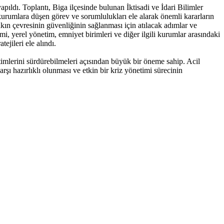
ı. Toplantı, Biga ilçesinde bulunan İktisadi ve İdari Bilimler
urumlara düşen görev ve sorumlulukları ele alarak önemli kararların
akın çevresinin güvenliğinin sağlanması için atılacak adımlar ve
i, yerel yönetim, emniyet birimleri ve diğer ilgili kurumlar arasındaki
ejileri ele alındı.
itimlerini sürdürebilmeleri açısından büyük bir öneme sahip. Acil
şı hazırlıklı olunması ve etkin bir kriz yönetimi sürecinin