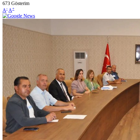
673
Gösterim
-
+
A
A