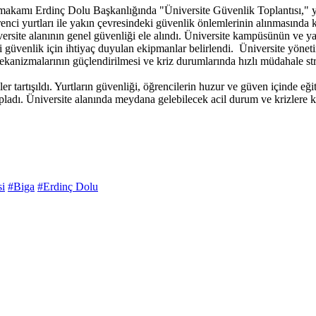
mı Erdinç Dolu Başkanlığında "Üniversite Güvenlik Toplantısı," yapıld
nci yurtları ile yakın çevresindeki güvenlik önlemlerinin alınmasında k
iversite alanının genel güvenliği ele alındı. Üniversite kampüsünün ve y
 güvenlik için ihtiyaç duyulan ekipmanlar belirlendi. Üniversite yönetim
kanizmalarının güçlendirilmesi ve kriz durumlarında hızlı müdahale strat
r tartışıldı. Yurtların güvenliği, öğrencilerin huzur ve güven içinde eğ
pladı. Üniversite alanında meydana gelebilecek acil durum ve krizlere kar
si
#Biga
#Erdinç Dolu