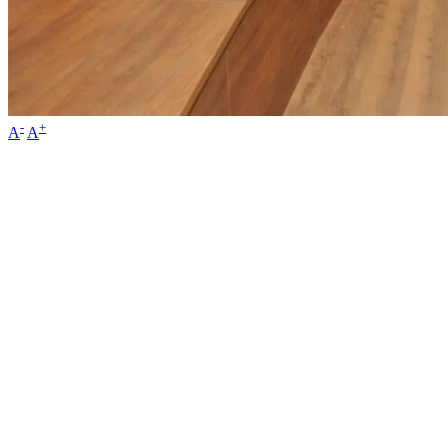
-
+
A
A