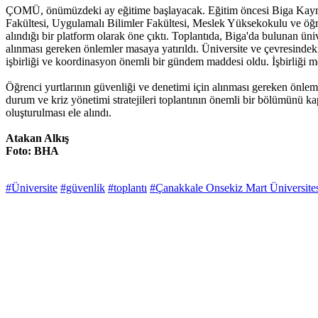
ÇOMÜ, önümüzdeki ay eğitime başlayacak. Eğitim öncesi Biga Kaymaka
Fakültesi, Uygulamalı Bilimler Fakültesi, Meslek Yüksekokulu ve öğre
alındığı bir platform olarak öne çıktı. Toplantıda, Biga'da bulunan ün
alınması gereken önlemler masaya yatırıldı. Üniversite ve çevresindeki
işbirliği ve koordinasyon önemli bir gündem maddesi oldu. İşbirliği me
Öğrenci yurtlarının güvenliği ve denetimi için alınması gereken önlemle
durum ve kriz yönetimi stratejileri toplantının önemli bir bölümünü ka
oluşturulması ele alındı.
Atakan Alkış
Foto: BHA
#Üniversite
#güvenlik
#toplantı
#Çanakkale Onsekiz Mart Üniversite