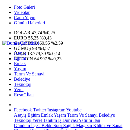
Foto Galeri
Videolar
Canlı Yayın
Günün Haberleri
DOLAR
47,74
%0,25
EURO
55,25
%0,43
G.ALTIN
6.660,55
%2,59
GÜMÜŞ
98
%3,57
Asayiş
IMKB
13.779,39
%-0,14
Eğitim
BITCOIN
64.997
%-0,23
Emlak
Yaşam
Tarım Ve Sanayi
Belediye
Teknoloji
Yerel
Resmî İlan
Facebook
Twitter
Instagram
Youtube
Asayiş
Eğitim
Emlak
Yaşam
Tarım Ve Sanayi
Belediye
Teknoloji
Yerel
Tanıtım
İş Dünyası
Yatırım
İlan
Gündem
İlçe - Belde
Spor
Sağlık
Magazin
Kültür Ve Sanat