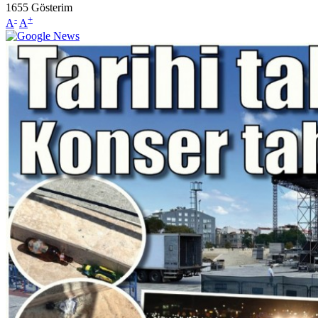
1655
Gösterim
-
+
A
A