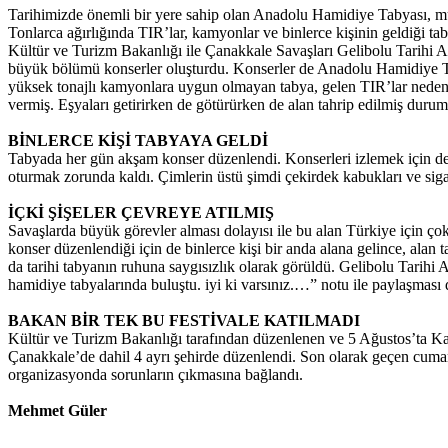
Tarihimizde önemli bir yere sahip olan Anadolu Hamidiye Tabyası, müz
Tonlarca ağırlığında TIR’lar, kamyonlar ve binlerce kişinin geldiği taby
Kültür ve Turizm Bakanlığı ile Çanakkale Savaşları Gelibolu Tarihi Ala
büyük bölümü konserler oluşturdu. Konserler de Anadolu Hamidiye Ta
yüksek tonajlı kamyonlara uygun olmayan tabya, gelen TIR’lar neden
vermiş. Eşyaları getirirken de götürürken de alan tahrip edilmiş duru
BİNLERCE KİŞİ TABYAYA GELDİ
Tabyada her gün akşam konser düzenlendi. Konserleri izlemek için de bi
oturmak zorunda kaldı. Çimlerin üstü şimdi çekirdek kabukları ve siga
İÇKİ ŞİŞELER ÇEVREYE ATILMIŞ
Savaşlarda büyük görevler alması dolayısı ile bu alan Türkiye için ço
konser düzenlendiği için de binlerce kişi bir anda alana gelince, alan 
da tarihi tabyanın ruhuna saygısızlık olarak görüldü. Gelibolu Tarihi
hamidiye tabyalarında buluştu. iyi ki varsınız.…” notu ile paylaşması 
BAKAN BİR TEK BU FESTİVALE KATILMADI
Kültür ve Turizm Bakanlığı tarafından düzenlenen ve 5 Ağustos’ta 
Çanakkale’de dahil 4 ayrı şehirde düzenlendi. Son olarak geçen cuma
organizasyonda sorunların çıkmasına bağlandı.
Mehmet Güler