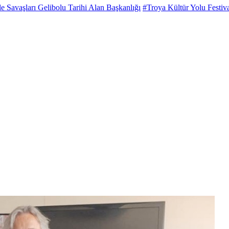
 Savaşları Gelibolu Tarihi Alan Başkanlığı
#Troya Kültür Yolu Festiva