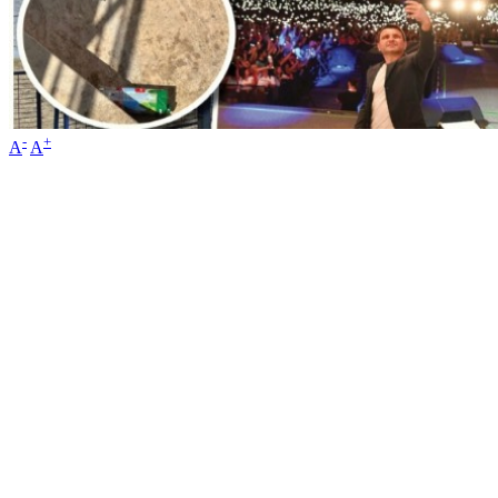
-
+
A
A