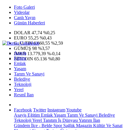
Foto Galeri
Videolar
Canlı Yayın
Günün Haberleri
DOLAR
47,74
%0,25
EURO
55,25
%0,43
G.ALTIN
6.660,55
%2,59
GÜMÜŞ
98
%3,57
Asayiş
IMKB
13.779,39
%-0,14
Eğitim
BITCOIN
65.136
%0,80
Emlak
Yaşam
Tarım Ve Sanayi
Belediye
Teknoloji
Yerel
Resmî İlan
Facebook
Twitter
Instagram
Youtube
Asayiş
Eğitim
Emlak
Yaşam
Tarım Ve Sanayi
Belediye
Teknoloji
Yerel
Tanıtım
İş Dünyası
Yatırım
İlan
Gündem
İlçe - Belde
Spor
Sağlık
Magazin
Kültür Ve Sanat