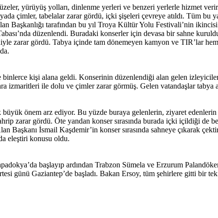
eler, yürüyüş yolları, dinlenme yerleri ve benzeri yerlerle hizmet ver
ada çimler, tabelalar zarar gördü, içki şişeleri çevreye atıldı. Tüm bu ya
n Başkanlığı tarafından bu yıl Troya Kültür Yolu Festivali’nin ikincisi 
bası’nda düzenlendi. Buradaki konserler için devasa bir sahne kuruld
iyle zarar gördü. Tabya içinde tam dönemeyen kamyon ve TIR’lar hem y
mda.
nlerce kişi alana geldi. Konserinin düzenlendiği alan gelen izleyiciler
ra izmaritleri ile dolu ve çimler zarar görmüş. Gelen vatandaşlar tabya
k büyük önem arz ediyor. Bu yüzde buraya gelenlerin, ziyaret edenlerin
tahrip zarar gördü. Öte yandan konser sırasında burada içki içildiği de b
 Alan Başkanı İsmail Kaşdemir’in konser sırasında sahneye çıkarak çekti
da eleştiri konusu oldu.
Kapadokya’da başlayıp ardından Trabzon Sümela ve Erzurum Palandöken
rtesi günü Gaziantep’de başladı. Bakan Ersoy, tüm şehirlere gitti bir