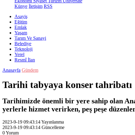
Ekonomi
Siyaset
Turizm
Üniversite
Künye
İletişim
RSS
Asayiş
Eğitim
Emlak
Yaşam
Tarım Ve Sanayi
Belediye
Teknoloji
Yerel
Resmî İlan
Anasayfa
Gündem
Tarihi tabyaya konser tahribatı
Tarihimizde önemli bir yere sahip olan An
yerlerle hizmet verirken, peş peşe düzenl
2023-9-19 09:43:14
Yayınlanma
2023-9-19 09:43:14
Güncelleme
0
Yorum