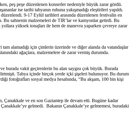
irken, peş peşe düzenlenen konserler nedeniyle büyük zarar gördü.
şananlar ise tarihi tabyanın ruhuna yakışmadığı eleştirileri yapıldı.
düzenlendi. 9-17 Eylül tarihleri arasında düzenlenen festivalin en
u. Bu sahnenin malzemeleri de TIR’lar ve kamyonlar getirdi. Bu
ollara yüksek tonajları ile hem de manevra yaparken çevreye zarar
i tam alamadığı için çimlerin üzerinde ve diğer alanda da vatandaşlar
 alanındaki ağaçlara, malzemelere de zarar vermiş durumda.
 ve burada vakit geçirenlerin bu alan saygısı çok büyük. Burada
elirtmişti. Tabya içinde birçok yerde içki şişeleri bulunuyor. Bu durum
rdiği fotoğrafları sosyal medya hesabında, “Bu akşam, 100 bin kişi
, Çanakkale ve en son Gaziantep ile devam etti. Bugüne kadar
 tek Çanakkale’ye gelmedi. Bakanın Çanakkale’ye gelmemesi, buradaki