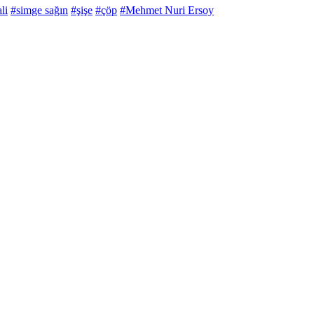
li
#simge sağın
#şişe
#çöp
#Mehmet Nuri Ersoy