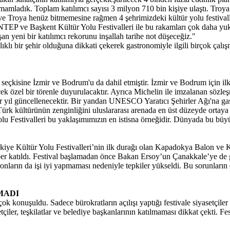
ladık. Toplam katılımcı sayısı 3 milyon 710 bin kişiye ulaştı. Troya Kü
Troya henüz bitmemesine rağmen 4 şehrimizdeki kültür yolu festivaller
TEP ve Başkent Kültür Yolu Festivalleri ile bu rakamları çok daha yuk
an yeni bir katılımcı rekorunu inşallah tarihe not düşeceğiz."
klı bir şehir olduğuna dikkati çekerek gastronomiyle ilgili birçok çalışm
eçkisine İzmir ve Bodrum'u da dahil etmiştir. İzmir ve Bodrum için ilk 
şecek özel bir törenle duyurulacaktır. Ayrıca Michelin ile imzalanan sö
 yıl güncellenecektir. Bir yandan UNESCO Yaratıcı Şehirler Ağı'na gas
Türk kültürünün zenginliğini uluslararası arenada en üst düzeyde ortay
 Festivalleri bu yaklaşımımızın en istisna örneğidir. Dünyada bu büyüklük
ürkiye Kültür Yolu Festivalleri’nin ilk durağı olan Kapadokya Balon ve K
er katıldı. Festival başlamadan önce Bakan Ersoy’un Çanakkale’ye de ge
onların da işi iyi yapmaması nedeniyle tepkiler yükseldi. Bu sorunların
MADI
çok konuşuldu. Sadece bürokratların açılışı yaptığı festivale siyasetçile
yasetçiler, teşkilatlar ve belediye başkanlarının katılmaması dikkat çek