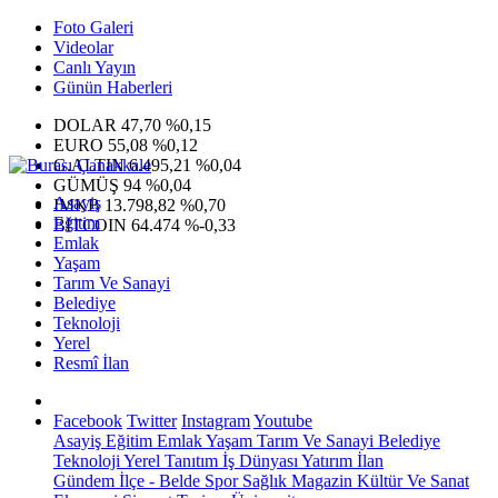
Foto Galeri
Videolar
Canlı Yayın
Günün Haberleri
DOLAR
47,70
%0,15
EURO
55,08
%0,12
G.ALTIN
6.495,21
%0,04
GÜMÜŞ
94
%0,04
Asayiş
IMKB
13.798,82
%0,70
Eğitim
BITCOIN
64.474
%-0,33
Emlak
Yaşam
Tarım Ve Sanayi
Belediye
Teknoloji
Yerel
Resmî İlan
Facebook
Twitter
Instagram
Youtube
Asayiş
Eğitim
Emlak
Yaşam
Tarım Ve Sanayi
Belediye
Teknoloji
Yerel
Tanıtım
İş Dünyası
Yatırım
İlan
Gündem
İlçe - Belde
Spor
Sağlık
Magazin
Kültür Ve Sanat