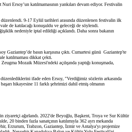
 Nuri Ersoy’un katılmamasının yankıları devam ediyor. Festivalin
düzenlendi. 9-17 Eylül tarihleri arasında düzenlenen festivalin ilk
vale de katılacağı konuşuldu ve geleceği de söylendi.
işiklik nedeniyle iptal edildiği açıklandı. Daha sonra bakanın
oy Gaziantep’de basın karşısına çıktı. Cumartesi günü Gaziantep'te
ale katılmaması dikkat çekti.
n Zeugma Mozaik Müzesi'ndeki açılışında yaptığı konuşmada,
 düzenlediklerini ifade eden Ersoy, "Verdiğimiz sözlerin arkasında
aşarı hikayesine 11 farklı şehrimizi dahil etmiş olmanın
bin ziyaretçi ağırlandı. 2022'de Beyoğlu, Başkent, Troya ve Sur Kültür
valde, 20 binden fazla sanatçının katılımıyla 362 ayrı mekanda
şehir, Erzurum, Trabzon, Gaziantep, İzmir ve Antalya'yı projemize
lanladık. Nevşehir Kapadokya Balon ve Kültür Yolu Festivali'ni,