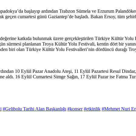
apadokya’da başlayıp ardından Trabzon Sümela ve Erzurum Palandöken i
ak geçen cumartesi günü Gaziantep’de başladı. Bakan Ersoy, tüm şehirle
 değerine katkıda bulunmak üzere gerçekleştirilen Türkiye Kültür Yolu 
n sürmesi planlanan Troya Kültür Yolu Festivali, kentin dört bir yanında
nden biri olan Türkiye Kültür Yolu Festivalleri’nin dördüncü durağı Tro
rdından 10 Eylül Pazar Anadolu Ateşi, 11 Eylül Pazartesi Resul Dindar
 aldı. 16 Eylül Cumartesi Simge Sağın, 17 Eylül Pazar ise Fatma Turg
i
#Gelibolu Tarihi Alan Başkanlığı
#konser
#etkinlik
#Mehmet Nuri Er