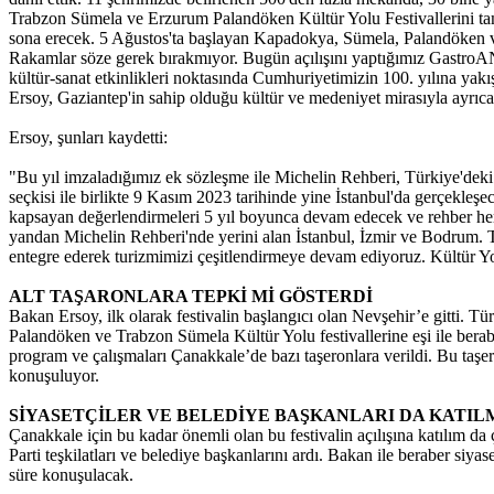
Trabzon Sümela ve Erzurum Palandöken Kültür Yolu Festivallerini tamam
sona erecek. 5 Ağustos'ta başlayan Kapadokya, Sümela, Palandöken ve 
Rakamlar söze gerek bırakmıyor. Bugün açılışını yaptığımız GastroAN
kültür-sanat etkinlikleri noktasında Cumhuriyetimizin 100. yılına yakış
Ersoy, Gaziantep'in sahip olduğu kültür ve medeniyet mirasıyla ayrıcalı
Ersoy, şunları kaydetti:
"Bu yıl imzaladığımız ek sözleşme ile Michelin Rehberi, Türkiye'deki s
seçkisi ile birlikte 9 Kasım 2023 tarihinde yine İstanbul'da gerçekle
kapsayan değerlendirmeleri 5 yıl boyunca devam edecek ve rehber her
yandan Michelin Rehberi'nde yerini alan İstanbul, İzmir ve Bodrum. 
entegre ederek turizmimizi çeşitlendirmeye devam ediyoruz. Kültür Yolu
ALT TAŞARONLARA TEPKİ Mİ GÖSTERDİ
Bakan Ersoy, ilk olarak festivalin başlangıcı olan Nevşehir’e gitti. T
Palandöken ve Trabzon Sümela Kültür Yolu festivallerine eşi ile berab
program ve çalışmaları Çanakkale’de bazı taşeronlara verildi. Bu taşer
konuşuluyor.
SİYASETÇİLER VE BELEDİYE BAŞKANLARI DA KATIL
Çanakkale için bu kadar önemli olan bu festivalin açılışına katılım da 
Parti teşkilatları ve belediye başkanlarını ardı. Bakan ile beraber si
süre konuşulacak.