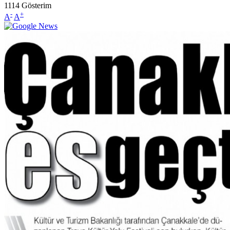
1114
Gösterim
-
+
A
A