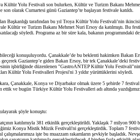
a Kültür Yolu Festivali son bulurken, Kültür ve Turizm Bakanı Mehmet
ve son olarak Cumartesi günü Gaziantep’te başlayan festivale katıldı.
n Başkanlığı tarafından bu yıl Troya Kültür Yolu Festivali’nin ikincisi 
vale Kültür ve Turizm Bakanı Mehmet Nuri Ersoy da katılmıştı. Bu festi
tılacağı söyledi. Programa az bir süre kala, bakanın programındaki değ
ebileceği konuşuluyordu. Çanakkale’de bu beklenti hakimken Bakan Ers
es geçerek Gaziantep’e giden Bakan Ersoy, bir tek Çanakkale’deki festiv
esinin işbirliğinde düzenlenen "GastroANTEP Kültür Yolu Festivali"ni
rı Kültür Yolu Festivalleri Projesi'ni 3 yıldır yürüttüklerini söyledi.
Ankara, Çanakkale, Konya ve Diyarbakır olmak üzere 5 şehirde 7 festival
ttik ve bugün Türkiye Kültür Yolu Festivalleri adı altında yazdığımız b
gulayarak şöyle konuştu:
çının katılımıyla 381 etkinlik gerçekleştirildi. Yaklaşık 7 milyon 900 
ettiğimiz Konya Mistik Müzik Festivali'ni gerçekleştirdik. Toplam 7 festi
ival çalışmalarımıza işte bu muazzam rakamların şevkiyle başladık. Nev
akın sanatçının katılımıyla gerçekleştirilecek 4 binden fazla etkinlik p