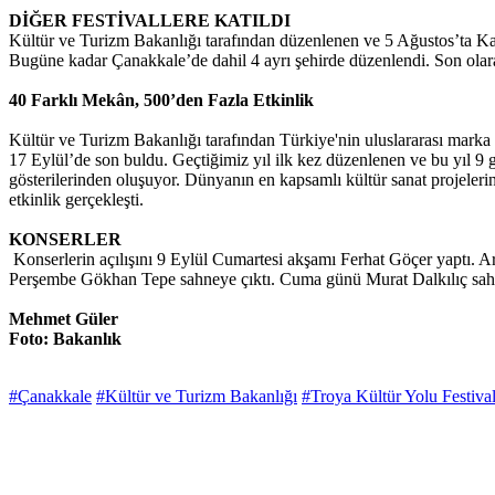
DİĞER FESTİVALLERE KATILDI
Kültür ve Turizm Bakanlığı tarafından düzenlenen ve 5 Ağustos’ta K
Bugüne kadar Çanakkale’de dahil 4 ayrı şehirde düzenlendi. Son olar
40 Farklı Mekân, 500’den Fazla Etkinlik
Kültür ve Turizm Bakanlığı tarafından Türkiye'nin uluslararası marka
17 Eylül’de son buldu. Geçtiğimiz yıl ilk kez düzenlenen ve bu yıl 9 gü
gösterilerinden oluşuyor. Dünyanın en kapsamlı kültür sanat projeleri
etkinlik gerçekleşti.
KONSERLER
Konserlerin açılışını 9 Eylül Cumartesi akşamı Ferhat Göçer yaptı. A
Perşembe Gökhan Tepe sahneye çıktı. Cuma günü Murat Dalkılıç sahne
Mehmet Güler
Foto: Bakanlık
#Çanakkale
#Kültür ve Turizm Bakanlığı
#Troya Kültür Yolu Festival