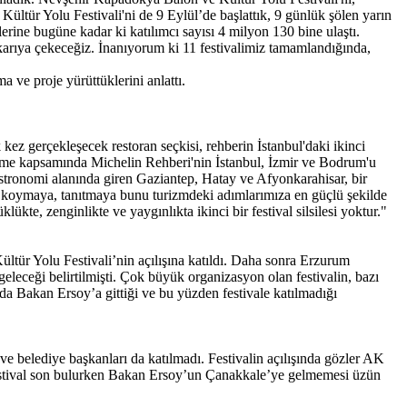
ltür Yolu Festivali'ni de 9 Eylül’de başlattık, 9 günlük şölen yarın
ine bugüne kadar ki katılımcı sayısı 4 milyon 130 bine ulaştı.
arıya çekeceğiz. İnanıyorum ki 11 festivalimiz tamamlandığında,
a ve proje yürüttüklerini anlattı.
kez gerçekleşecek restoran seçkisi, rehberin İstanbul'daki ikinci
zleşme kapsamında Michelin Rehberi'nin İstanbul, İzmir ve Bodrum'u
tronomi alanında giren Gaziantep, Hatay ve Afyonkarahisar, bir
a koymaya, tanıtmaya bunu turizmdeki adımlarımıza en güçlü şekilde
te, zenginlikte ve yaygınlıkta ikinci bir festival silsilesi yoktur."
ültür Yolu Festivali’nin açılışına katıldı. Daha sonra Erzurum
leceği belirtilmişti. Çok büyük organizasyon olan festivalin, bazı
 da Bakan Ersoy’a gittiği ve bu yüzden festivale katılmadığı
r ve belediye başkanları da katılmadı. Festivalin açılışında gözler AK
ti. Festival son bulurken Bakan Ersoy’un Çanakkale’ye gelmemesi üzün