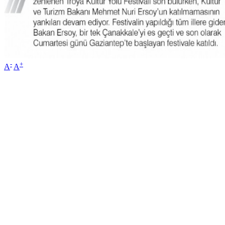
-
+
A
A