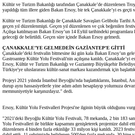
Kültür ve Turizm Bakanlığı tarafından Çanakkale’de düzenlenen Troy
yapıldığı tüm illere giden Bakan Ersoy, bir tek Çanakkale’yi es geçti 
Kültür ve Turizm Bakanlığı ile Çanakkale Savaşları Gelibolu Tarihi Ala
geçen yıl düzenlenmişti. Geçen yıl düzenlenen ve çok beğenilen festi
Açılışa katılmayan Bakan Ersoy’un 14 Eylül tarihindeki programlara ka
geleceği de belirtildi. Geçen süre içinde Bakan Ersoy gelmedi.
ÇANAKKALE’YE GELMEDEİN GAZİANTEP’E GİTTİ
Çanakkale’deki festivalin bitmesine iki gün kala Bakan Ersoy’un gel
Gastroantep Kültür Yolu Festivali'nin açılışına katıldı. Çanakkale’yi 
Ersoy, Kültür ve Turizm Bakanlığı ve Gaziantep Büyükşehir Belediy
Türkiye'ye uluslararası kültür-sanat markası kazandırmak için başlattıkla
Projeyi 2021 yılında İstanbul Beyoğlu'nda başlattıklarını, İstanbul, 
durup aynı hassasiyetlerle yine adım adım hesaplayıp yolumuza devam e
memnuniyetiyle karşınızdayız." dedi.
Ersoy, Kültür Yolu Festivalleri Projesi'ne ilginin büyük olduğunu vur
"2021'deki Beyoğlu Kültür Yolu Festivali, 78 mekanda, 2 bin 183 sanat
Yolu Festivalleri ile birlikte kapsamını genişleterek projemize dahil 
düzenlenen 4 binden fazla etkinliğe 33 milyon kişi katıldı. 2023 fest
dahil ettik. 11 şehrimizde belirlenen 500'den fazla mekanda, 30 bine y