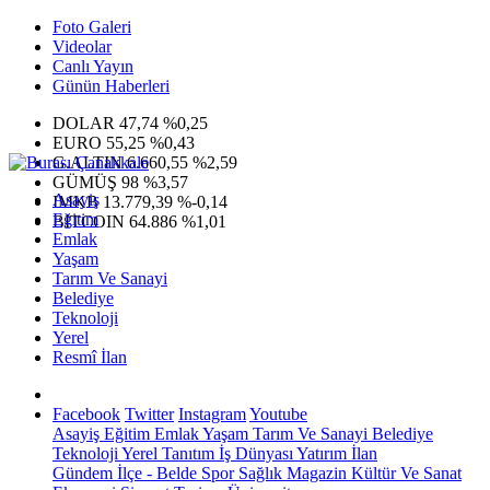
Foto Galeri
Videolar
Canlı Yayın
Günün Haberleri
DOLAR
47,74
%0,25
EURO
55,25
%0,43
G.ALTIN
6.660,55
%2,59
GÜMÜŞ
98
%3,57
Asayiş
IMKB
13.779,39
%-0,14
Eğitim
BITCOIN
64.886
%1,01
Emlak
Yaşam
Tarım Ve Sanayi
Belediye
Teknoloji
Yerel
Resmî İlan
Facebook
Twitter
Instagram
Youtube
Asayiş
Eğitim
Emlak
Yaşam
Tarım Ve Sanayi
Belediye
Teknoloji
Yerel
Tanıtım
İş Dünyası
Yatırım
İlan
Gündem
İlçe - Belde
Spor
Sağlık
Magazin
Kültür Ve Sanat