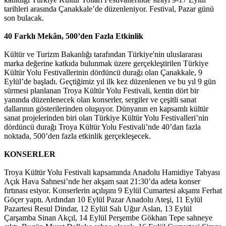
tarihleri arasında Çanakkale’de düzenleniyor. Festival, Pazar günü
son bulacak.
40 Farklı Mekân, 500’den Fazla Etkinlik
Kültür ve Turizm Bakanlığı tarafından Türkiye'nin uluslararası
marka değerine katkıda bulunmak üzere gerçekleştirilen Türkiye
Kültür Yolu Festivallerinin dördüncü durağı olan Çanakkale, 9
Eylül’de başladı. Geçtiğimiz yıl ilk kez düzenlenen ve bu yıl 9 gün
sürmesi planlanan Troya Kültür Yolu Festivali, kentin dört bir
yanında düzenlenecek olan konserler, sergiler ve çeşitli sanat
dallarının gösterilerinden oluşuyor. Dünyanın en kapsamlı kültür
sanat projelerinden biri olan Türkiye Kültür Yolu Festivalleri’nin
dördüncü durağı Troya Kültür Yolu Festivali’nde 40’dan fazla
noktada, 500’den fazla etkinlik gerçekleşecek.
KONSERLER
Troya Kültür Yolu Festivali kapsamında Anadolu Hamidiye Tabyası
Açık Hava Sahnesi’nde her akşam saat 21:30’da adeta konser
fırtınası esiyor. Konserlerin açılışını 9 Eylül Cumartesi akşamı Ferhat
Göçer yaptı. Ardından 10 Eylül Pazar Anadolu Ateşi, 11 Eylül
Pazartesi Resul Dindar, 12 Eylül Salı Uğur Aslan, 13 Eylül
Çarşamba Sinan Akçıl, 14 Eylül Perşembe Gökhan Tepe sahneye