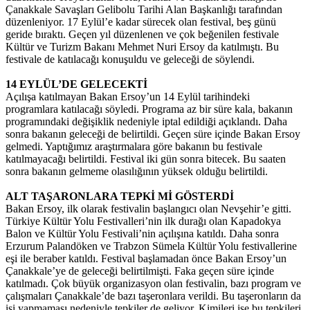
Çanakkale Savaşları Gelibolu Tarihi Alan Başkanlığı tarafından
düzenleniyor. 17 Eylül’e kadar sürecek olan festival, beş günü
geride bıraktı. Geçen yıl düzenlenen ve çok beğenilen festivale
Kültür ve Turizm Bakanı Mehmet Nuri Ersoy da katılmıştı. Bu
festivale de katılacağı konuşuldu ve geleceği de söylendi.
14 EYLÜL’DE GELECEKTİ
Açılışa katılmayan Bakan Ersoy’un 14 Eylül tarihindeki
programlara katılacağı söyledi. Programa az bir süre kala, bakanın
programındaki değişiklik nedeniyle iptal edildiği açıklandı. Daha
sonra bakanın geleceği de belirtildi. Geçen süre içinde Bakan Ersoy
gelmedi. Yaptığımız araştırmalara göre bakanın bu festivale
katılmayacağı belirtildi. Festival iki gün sonra bitecek. Bu saaten
sonra bakanın gelmeme olasılığının yüksek olduğu belirtildi.
ALT TAŞARONLARA TEPKİ Mİ GÖSTERDİ
Bakan Ersoy, ilk olarak festivalin başlangıcı olan Nevşehir’e gitti.
Türkiye Kültür Yolu Festivalleri’nin ilk durağı olan Kapadokya
Balon ve Kültür Yolu Festivali’nin açılışına katıldı. Daha sonra
Erzurum Palandöken ve Trabzon Sümela Kültür Yolu festivallerine
eşi ile beraber katıldı. Festival başlamadan önce Bakan Ersoy’un
Çanakkale’ye de geleceği belirtilmişti. Faka geçen süre içinde
katılmadı. Çok büyük organizasyon olan festivalin, bazı program ve
çalışmaları Çanakkale’de bazı taşeronlara verildi. Bu taşeronların da
işi yapmaması nedeniyle tepkiler de geliyor. Kimileri ise bu tepkileri