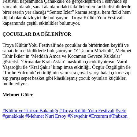
Festivali kapsamında Çanakkale’de gerçekleştirilen Festivalde eş
zamanlı olarak, sanat alanlarındaki fakültelerden farklı disiplinlerde
birer eserin yer alacağı “Sentez İzler” karma sergisi hem fiziki hem
dijital olarak izleyici ile buluşuyor. Troya Kültür Yolu Festivali
kapsamında çeşitli etkinlikler bulunuyor.
ÇOCUKLAR DA EĞLENİYOR
Troya Kültür Yolu Festivali’nde çocuklar da birbirinden keyifli ve
sanat dolu etkinliklerle buluşturuyor. ‘Z Takımı Müzikali’, Mehmet
Tahir İkiler’in ‘Meddah Amca ve Kocaman Geveze Kuklalar’
gösterisi, ‘Ormanlar Kralı Aslan’ maskotlu çocuk tiyatrosu, Varol
Yaşaroğlu ile ‘Kral Şakir’ kitap imza etkinliği, Özgür Özgülgün ile
‘Tarihe Yolculuk’ etkinliğinin yanı sıra çuval yarışı halat çekme zıp
zıp yarışı sepet basket gibi klasikleşmiş çocuk oyunları küçükleri
mutlu ediyor.
Mehmet Güler
#Kültür ve Turizm Bakanlığı
#Troya Kültür Yolu Festivali
#veto
#çanakkale
#Mehmet Nuri Ersoy
#Nevşehir
#Erzurum
#Trabzon