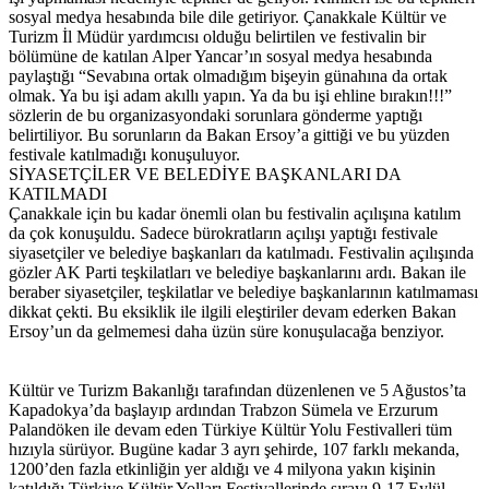
sosyal medya hesabında bile dile getiriyor. Çanakkale Kültür ve
Turizm İl Müdür yardımcısı olduğu belirtilen ve festivalin bir
bölümüne de katılan Alper Yancar’ın sosyal medya hesabında
paylaştığı “Sevabına ortak olmadığım bişeyin günahına da ortak
olmak. Ya bu işi adam akıllı yapın. Ya da bu işi ehline bırakın!!!”
sözlerin de bu organizasyondaki sorunlara gönderme yaptığı
belirtiliyor. Bu sorunların da Bakan Ersoy’a gittiği ve bu yüzden
festivale katılmadığı konuşuluyor.
SİYASETÇİLER VE BELEDİYE BAŞKANLARI DA
KATILMADI
Çanakkale için bu kadar önemli olan bu festivalin açılışına katılım
da çok konuşuldu. Sadece bürokratların açılışı yaptığı festivale
siyasetçiler ve belediye başkanları da katılmadı. Festivalin açılışında
gözler AK Parti teşkilatları ve belediye başkanlarını ardı. Bakan ile
beraber siyasetçiler, teşkilatlar ve belediye başkanlarının katılmaması
dikkat çekti. Bu eksiklik ile ilgili eleştiriler devam ederken Bakan
Ersoy’un da gelmemesi daha üzün süre konuşulacağa benziyor.
Kültür ve Turizm Bakanlığı tarafından düzenlenen ve 5 Ağustos’ta
Kapadokya’da başlayıp ardından Trabzon Sümela ve Erzurum
Palandöken ile devam eden Türkiye Kültür Yolu Festivalleri tüm
hızıyla sürüyor. Bugüne kadar 3 ayrı şehirde, 107 farklı mekanda,
1200’den fazla etkinliğin yer aldığı ve 4 milyona yakın kişinin
katıldığı Türkiye Kültür Yolları Festivallerinde sırayı 9-17 Eylül