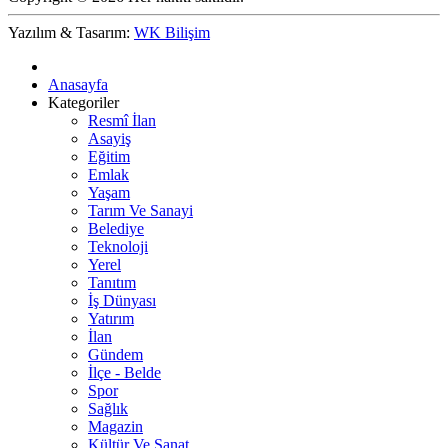
Yazılım & Tasarım:
WK Bilişim
Anasayfa
Kategoriler
Resmî İlan
Asayiş
Eğitim
Emlak
Yaşam
Tarım Ve Sanayi
Belediye
Teknoloji
Yerel
Tanıtım
İş Dünyası
Yatırım
İlan
Gündem
İlçe - Belde
Spor
Sağlık
Magazin
Kültür Ve Sanat