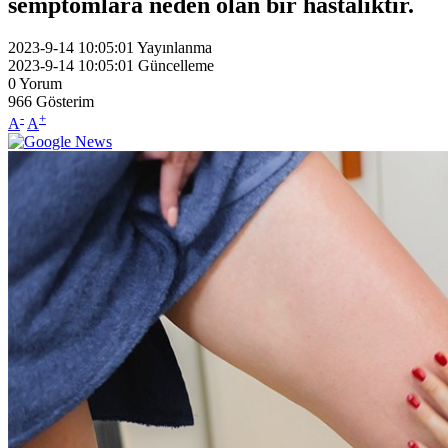
semptomlara neden olan bir hastalıktır.
2023-9-14 10:05:01
Yayınlanma
2023-9-14 10:05:01
Güncelleme
0
Yorum
966
Gösterim
-
+
A
A