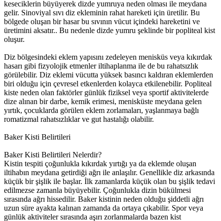
keseciklerin büyüyerek dizde yumruya neden olması ile meydana
gelir. Sinoviyal sıvı diz ekleminin rahat hareketi için üretilir. Bu
bölgede oluşan bir hasar bu sıvının vücut içindeki hareketini ve
üretimini aksatır.. Bu nedenle dizde yumru şeklinde bir popliteal kist
oluşur.
Diz bölgesindeki eklem yapısını zedeleyen menisküs veya kıkırdak
hasarı gibi fizyolojik etmenler iltihaplanma ile de bu rahatsızlık
görülebilir. Diz eklemi vücutta yüksek basıncı kaldıran eklemlerden
biri olduğu için çevresel etkenlerden kolayca etkilenebilir. Popliteal
kiste neden olan faktörler günlük fiziksel veya sportif aktivitelerde
dize alınan bir darbe, kemik erimesi, menisküste meydana gelen
yırtık, çocuklarda görülen eklem zorlamaları, yaşlanmaya bağlı
romatizmal rahatsızlıklar ve gut hastalığı olabilir.
Baker Kisti Belirtileri
Baker Kisti Belirtileri Nelerdir?
Kistin tespiti çoğunlukla kıkırdak yırtığı ya da eklemde oluşan
iltihabın meydana getirdiği ağrı ile anlaşılır. Genellikle diz arkasında
küçük bir şişlik ile başlar. İlk zamanlarda küçük olan bu şişlik tedavi
edilmezse zamanla büyüyebilir. Çoğunlukla dizin bükülmesi
sırasında ağrı hissedilir. Baker kistinin neden olduğu şiddetli ağrı
uzun süre ayakta kalınan zamanda da ortaya çıkabilir. Spor veya
günlük aktiviteler sırasında aşırı zorlanmalarda bazen kist