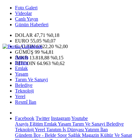
Foto Galeri
Videolar
Canlı Yayın
Günün Haberleri
DOLAR
47,71
%0,18
EURO
55,05
%0,07
G.ALTIN
6.622,20
%2,00
GÜMÜŞ
99
%4,81
Asayiş
IMKB
13.818,88
%0,15
Eğitim
BITCOIN
64.963
%0,62
Emlak
Yaşam
Tarım Ve Sanayi
Belediye
Teknoloji
Yerel
Resmî İlan
Facebook
Twitter
Instagram
Youtube
Asayiş
Eğitim
Emlak
Yaşam
Tarım Ve Sanayi
Belediye
Teknoloji
Yerel
Tanıtım
İş Dünyası
Yatırım
İlan
Gündem
İlçe - Belde
Spor
Sağlık
Magazin
Kültür Ve Sanat