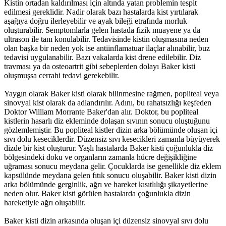
Kistin ortadan kaldırılması için altında yatan problemin tespit
edilmesi gereklidir. Nadir olarak bazı hastalarda kist yırtılarak
aşağıya doğru ilerleyebilir ve ayak bileği etrafında morluk
oluşturabilir. Semptomlarla gelen hastada fizik muayene ya da
ultrason ile tanı konulabilir. Tedavisinde kistin oluşmasına neden
olan başka bir neden yok ise antiinflamatuar ilaçlar alınabilir, buz
tedavisi uygulanabilir. Bazı vakalarda kist drene edilebilir. Diz
travması ya da osteoartrit gibi sebeplerden dolayı Baker kisti
oluşmuşsa cerrahi tedavi gerekebilir.
Yaygın olarak Baker kisti olarak bilinmesine rağmen, popliteal veya
sinovyal kist olarak da adlandırılır. Adını, bu rahatsızlığı keşfeden
Doktor William Morrante Baker'dan alır. Doktor, bu popliteal
kistlerin hasarlı diz ekleminde dolaşan sıvının sonucu oluştuğunu
gözlemlemiştir. Bu popliteal kistler dizin arka bölümünde oluşan içi
sıvı dolu keseciklerdir. Düzensiz sıvı kesecikleri zamanla büyüyerek
dizde bir kist oluşturur. Yaşlı hastalarda Baker kisti çoğunlukla diz
bölgesindeki doku ve organların zamanla hücre değişikliğine
uğraması sonucu meydana gelir. Çocuklarda ise genellikle diz eklem
kapsülünde meydana gelen fıtık sonucu oluşabilir. Baker kisti dizin
arka bölümünde gerginlik, ağrı ve hareket kısıtlılığı şikayetlerine
neden olur. Baker kisti görülen hastalarda çoğunlukla dizin
hareketiyle ağrı oluşabilir.
Baker kisti dizin arkasında oluşan içi düzensiz sinovyal sıvı dolu