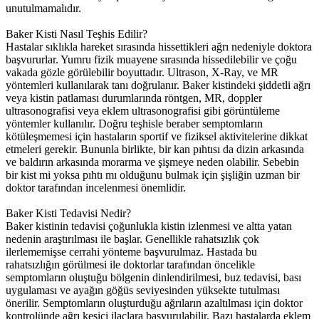
unutulmamalıdır.
Baker Kisti Nasıl Teşhis Edilir?
Hastalar sıklıkla hareket sırasında hissettikleri ağrı nedeniyle doktora
başvururlar. Yumru fizik muayene sırasında hissedilebilir ve çoğu
vakada gözle görülebilir boyuttadır. Ultrason, X-Ray, ve MR
yöntemleri kullanılarak tanı doğrulanır. Baker kistindeki şiddetli ağrı
veya kistin patlaması durumlarında röntgen, MR, doppler
ultrasonografisi veya eklem ultrasonografisi gibi görüntüleme
yöntemler kullanılır. Doğru teşhisle beraber semptomların
kötüleşmemesi için hastaların sportif ve fiziksel aktivitelerine dikkat
etmeleri gerekir. Bununla birlikte, bir kan pıhtısı da dizin arkasında
ve baldırın arkasında morarma ve şişmeye neden olabilir. Sebebin
bir kist mi yoksa pıhtı mı olduğunu bulmak için şişliğin uzman bir
doktor tarafından incelenmesi önemlidir.
Baker Kisti Tedavisi Nedir?
Baker kistinin tedavisi çoğunlukla kistin izlenmesi ve altta yatan
nedenin araştırılması ile başlar. Genellikle rahatsızlık çok
ilerlememişse cerrahi yönteme başvurulmaz. Hastada bu
rahatsızlığın görülmesi ile doktorlar tarafından öncelikle
semptomların oluştuğu bölgenin dinlendirilmesi, buz tedavisi, bası
uygulaması ve ayağın göğüs seviyesinden yüksekte tutulması
önerilir. Semptomların oluşturduğu ağrıların azaltılması için doktor
kontrolünde ağrı kesici ilaçlara başvurulabilir. Bazı hastalarda eklem