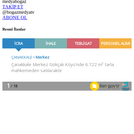
medyabogaz
TAKİP ET
@bogazmedyatv
ABONE OL
Resmî İlanlar