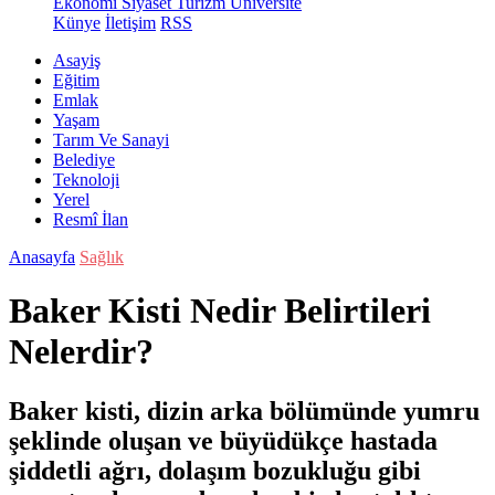
Ekonomi
Siyaset
Turizm
Üniversite
Künye
İletişim
RSS
Asayiş
Eğitim
Emlak
Yaşam
Tarım Ve Sanayi
Belediye
Teknoloji
Yerel
Resmî İlan
Anasayfa
Sağlık
Baker Kisti Nedir Belirtileri
Nelerdir?
Baker kisti, dizin arka bölümünde yumru
şeklinde oluşan ve büyüdükçe hastada
şiddetli ağrı, dolaşım bozukluğu gibi