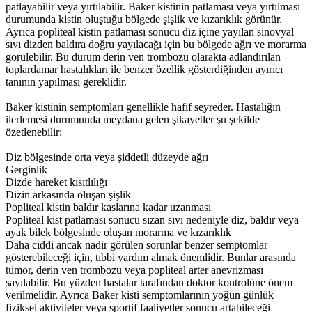
patlayabilir veya yırtılabilir. Baker kistinin patlaması veya yırtılması
durumunda kistin oluştuğu bölgede şişlik ve kızarıklık görünür.
Ayrıca popliteal kistin patlaması sonucu diz içine yayılan sinovyal
sıvı dizden baldıra doğru yayılacağı için bu bölgede ağrı ve morarma
görülebilir. Bu durum derin ven trombozu olarakta adlandırılan
toplardamar hastalıkları ile benzer özellik gösterdiğinden ayırıcı
tanının yapılması gereklidir.
Baker kistinin semptomları genellikle hafif seyreder. Hastalığın
ilerlemesi durumunda meydana gelen şikayetler şu şekilde
özetlenebilir:
Diz bölgesinde orta veya şiddetli düzeyde ağrı
Gerginlik
Dizde hareket kısıtlılığı
Dizin arkasında oluşan şişlik
Popliteal kistin baldır kaslarına kadar uzanması
Popliteal kist patlaması sonucu sızan sıvı nedeniyle diz, baldır veya
ayak bilek bölgesinde oluşan morarma ve kızarıklık
Daha ciddi ancak nadir görülen sorunlar benzer semptomlar
gösterebileceği için, tıbbi yardım almak önemlidir. Bunlar arasında
tümör, derin ven trombozu veya popliteal arter anevrizması
sayılabilir. Bu yüzden hastalar tarafından doktor kontrolüne önem
verilmelidir. Ayrıca Baker kisti semptomlarının yoğun günlük
fiziksel aktiviteler veya sportif faaliyetler sonucu artabileceği