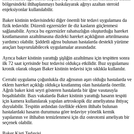
bölgesindeki iltihaplanmayı baskılayarak ağrıyı azaltan steroid
enjeksiyonlar kullanılabilir.
Baker kistinin tedavisindeki diğer önemli bir tedavi uygulaması da
fizik tedavidir. Düzenli egzersizler ile diz kasların güçlenmesi
sağlanabilir. Ayrıca bu egzersizler rahatsızlığın oluşturduğu hareket
kısıtlamasının azaltılmasına dizdeki hareket açıklığının artırılmasına
yardımcı olabilir. Şiddetli ağrısı bulunan hastalarda destekli yürüme
araçları başvurulabilecek uygulamalar arasındadır.
Ayrıca baker kistinin yarattığı şişliğin azaltılması için tespitten sonra
ilk 72 saat içerisinde buz tedavisi oldukça etkilidir. Buz uygulaması
kronik olarak oluşan Baker kistinin tedavisi için sıklıkla kullanılır.
Cerrahi uygulama çoğunlukla diz ağrısının aşırı olduğu hastalarda ve
eklem hareket açıklığı oldukça kısıtlanmış olan hastalarda önerilir.
Ağrılı baker kisti seyri gösteren hastalarda bir iğne vasıtasıyla
boşaltılabilir. Bazı vakalarda Baker kistinin yarattığı hasarın tespiti
için kamera kullanılarak yapılan artroskopik diz ameliyatına ihtiyaç
duyulabilir. Tespitin ardından özellikle eklem iltihabı bulunan
hastalardaki hasarın durumuna göre tedaviye yönelik kemik
yapılarının ve iltihabın temizlenmesi için diz osteotomi ameliyatı bir
seçenek olabilir.
Baker Kisti Tedavisi