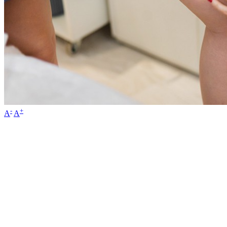
-
+
A
A