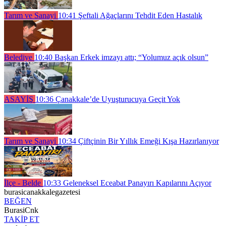
Tarım ve Sanayi
10:41
Şeftali Ağaçlarını Tehdit Eden Hastalık
Belediye
10:40
Başkan Erkek imzayı attı; “Yolumuz açık olsun”
ASAYİŞ
10:36
Çanakkale’de Uyuşturucuya Geçit Yok
Tarım ve Sanayi
10:34
Çiftçinin Bir Yıllık Emeği Kışa Hazırlanıyor
İlçe - Belde
10:33
Geleneksel Eceabat Panayırı Kapılarını Açıyor
burasicanakkalegazetesi
BEĞEN
BurasiCnk
TAKİP ET