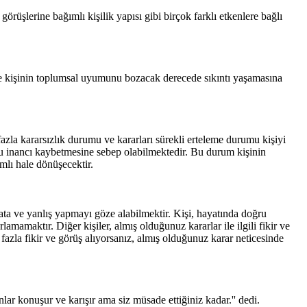
rüşlerine bağımlı kişilik yapısı gibi birçok farklı etkenlere bağlı
ir ve kişinin toplumsal uyumunu bozacak derecede sıkıntı yaşamasına
 fazla kararsızlık durumu ve kararları sürekli erteleme durumu kişiyi
u inancı kaybetmesine sebep olabilmektedir. Bu durum kişinin
mlı hale dönüşecektir.
ta ve yanlış yapmayı göze alabilmektir. Kişi, hayatında doğru
amamaktır. Diğer kişiler, almış olduğunuz kararlar ile ilgili fikir ve
fazla fikir ve görüş alıyorsanız, almış olduğunuz karar neticesinde
r konuşur ve karışır ama siz müsade ettiğiniz kadar.'' dedi.