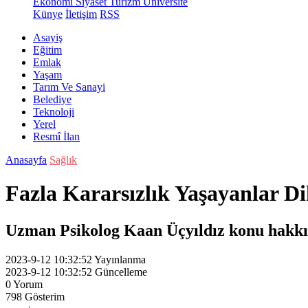
Ekonomi
Siyaset
Turizm
Üniversite
Künye
İletişim
RSS
Asayiş
Eğitim
Emlak
Yaşam
Tarım Ve Sanayi
Belediye
Teknoloji
Yerel
Resmî İlan
Anasayfa
Sağlık
Fazla Kararsızlık Yaşayanlar Di
Uzman Psikolog Kaan Üçyıldız konu hakkın
2023-9-12 10:32:52
Yayınlanma
2023-9-12 10:32:52
Güncelleme
0
Yorum
798
Gösterim