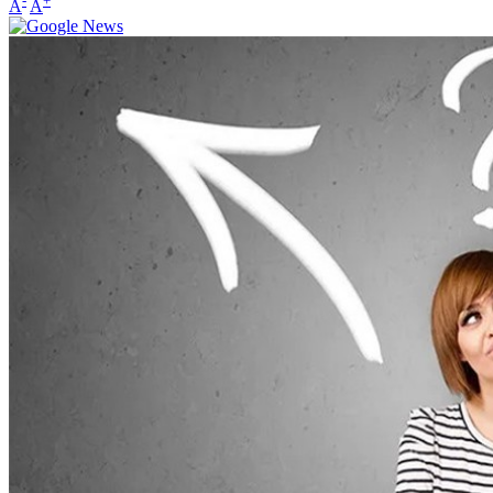
-
+
A
A