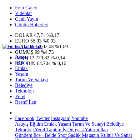
Foto Galeri
Videolar
Canlı Yayın
Günün Haberleri
DOLAR
47,71
%0,17
EURO
55,03
%0,03
G.ALTIN
6.602,08
%1,69
GÜMÜŞ
99
%4,73
Asayiş
IMKB
13.779,82
%-0,14
Eğitim
BITCOIN
64.704
%-0,16
Emlak
Yaşam
Tarım Ve Sanayi
Belediye
Teknoloji
Yerel
Resmî İlan
Facebook
Twitter
Instagram
Youtube
Asayiş
Eğitim
Emlak
Yaşam
Tarım Ve Sanayi
Belediye
Teknoloji
Yerel
Tanıtım
İş Dünyası
Yatırım
İlan
Gündem
İlçe - Belde
Spor
Sağlık
Magazin
Kültür Ve Sanat