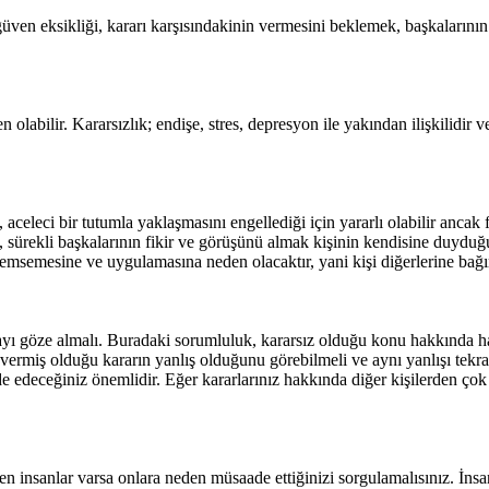
ven eksikliği, kararı karşısındakinin vermesini beklemek, başkalarının gö
n olabilir. Kararsızlık; endişe, stres, depresyon ile yakından ilişkilid
 aceleci bir tutumla yaklaşmasını engellediği için yararlı olabilir ancak
 sürekli başkalarının fikir ve görüşünü almak kişinin kendisine duyduğ
emsemesine ve uygulamasına neden olacaktır, yani kişi diğerlerine bağı
mayı göze almalı. Buradaki sorumluluk, kararsız olduğu konu hakkında ha
vermiş olduğu kararın yanlış olduğunu görebilmeli ve aynı yanlışı tekrarl
de edeceğiniz önemlidir. Eğer kararlarınız hakkında diğer kişilerden çok 
nsanlar varsa onlara neden müsaade ettiğinizi sorgulamalısınız. İnsanla