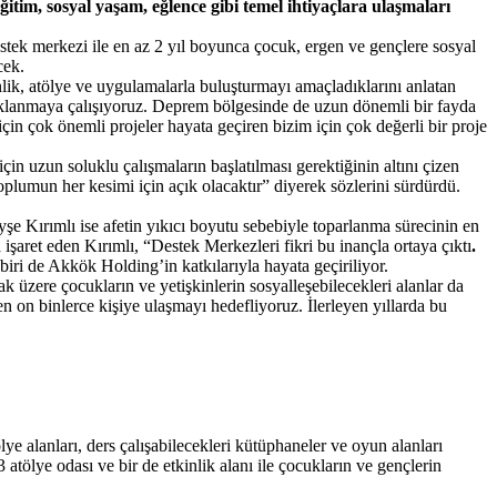
ğitim, sosyal yaşam, eğlence gibi temel ihtiyaçlara ulaşmaları
tek merkezi ile en az 2 yıl boyunca çocuk, ergen ve gençlere sosyal
cek.
nlik, atölye ve uygulamalarla buluşturmayı amaçladıklarını anlatan
klanmaya çalışıyoruz. Deprem bölgesinde de uzun dönemli bir fayda
için çok önemli projeler hayata geçiren bizim için çok değerli bir proje
çin uzun soluklu çalışmaların başlatılması gerektiğinin altını çizen
oplumun her kesimi için açık olacaktır” diyerek sözlerini sürdürdü.
e Kırımlı ise afetin yıkıcı boyutu sebebiyle toparlanma sürecinin en
işaret eden Kırımlı, “Destek Merkezleri fikri bu inançla ortaya çıktı
.
ri de Akkök Holding’in katkılarıyla hayata geçiriliyor.
k üzere çocukların ve yetişkinlerin sosyalleşebilecekleri alanlar da
 on binlerce kişiye ulaşmayı hedefliyoruz. İlerleyen yıllarda bu
e alanları, ders çalışabilecekleri kütüphaneler ve oyun alanları
tölye odası ve bir de etkinlik alanı ile çocukların ve gençlerin