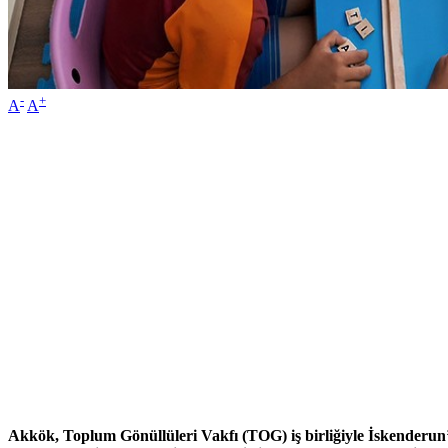
-
+
A
A
Akkök,
Toplum Gönüllüleri Vakfı (TOG) iş birliğiyle İskenderun