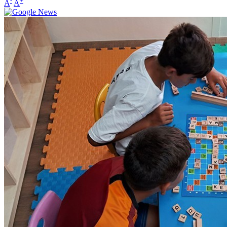
-
+
A
A