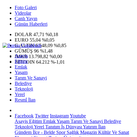
Foto Galeri
Videolar
Canlı Yayın
Günün Haberleri
DOLAR
47,71
%0,18
EURO
55,04
%0,05
G.ALTIN
6.548,09
%0,85
GÜMÜŞ
96
%1,48
Asayiş
IMKB
13.798,82
%0,00
Eğitim
BITCOIN
64.212
%-1,01
Emlak
Yaşam
Tarım Ve Sanayi
Belediye
Teknoloji
Yerel
Resmî İlan
Facebook
Twitter
Instagram
Youtube
Asayiş
Eğitim
Emlak
Yaşam
Tarım Ve Sanayi
Belediye
Teknoloji
Yerel
Tanıtım
İş Dünyası
Yatırım
İlan
Gündem
İlçe - Belde
Spor
Sağlık
Magazin
Kültür Ve Sanat