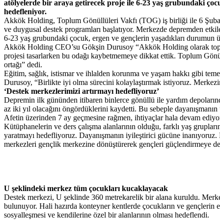
atölyelerde bir araya getirecek proje ile 6-23 yaş grubundaki çocu
hedefleniyor.
Akkök Holding, Toplum Gönüllüleri Vakfı (TOG) iş birliği ile 6 Şubat
ve duygusal destek programları başlatıyor. Merkezde depremden etkilen
6-23 yaş grubundaki çocuk, ergen ve gençlerin yaşadıkları durumun üste
Akkök Holding CEO’su Gökşin Durusoy “Akkök Holding olarak toplums
projesi tasarlarken bu odağı kaybetmemeye dikkat ettik. Toplum Gönüllül
ortağı” dedi.
Eğitim, sağlık, istismar ve ihlalden korunma ve yaşam hakkı gibi temel 
Durusoy, “Birlikte iyi olma sürecini kolaylaştırmak istiyoruz. Merkezi
‘Destek merkezlerimizi artırmayı hedefliyoruz’
Depremin ilk gününden itibaren binlerce gönüllü ile yardım depoların
az iki yıl olacağını öngördüklerini kaydetti. Bu sebeple dayanışmanın u
Afetin üzerinden 7 ay geçmesine rağmen, ihtiyaçlar hala devam ediyor
Kütüphanelerin ve ders çalışma alanlarının olduğu, farklı yaş grupların
yaratmayı hedefliyoruz. Dayanışmanın iyileştirici gücüne inanıyoruz. 
merkezleri gençlik merkezine dönüştürerek gençleri güçlendirmeye de
U şeklindeki merkez tüm çocukları kucaklayacak
Destek merkezi, U şeklinde 360 metrekarelik bir alana kuruldu. Merkezd
bulunuyor. Hali hazırda konteyner kentlerde çocukların ve gençlerin en
sosyalleşmesi ve kendilerine özel bir alanlarının olması hedeflendi.