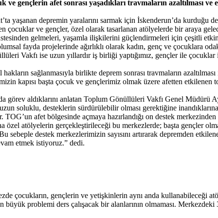
k ve gençlerin afet sonrası yaşadıkları travmaların azaltılması ve e
’ta yaşanan depremin yaralarını sarmak için İskenderun’da kurduğu des
 çocuklar ve gençler, özel olarak tasarlanan atölyelerde bir araya gele
sinden gelmeleri, yaşamla ilişkilerini güçlendirmeleri için çeşitli etki
al fayda projelerinde ağırlıklı olarak kadın, genç ve çocuklara oda
eri Vakfı ise uzun yıllardır iş birliği yaptığımız, gençler ile çocuklar 
hakların sağlanmasıyla birlikte deprem sonrası travmaların azaltılması i
mizin kapısı başta çocuk ve gençlerimiz olmak üzere afetten etkilenen t
da görev aldıklarını anlatan Toplum Gönüllüleri Vakfı Genel Müdürü Ayş
zun soluklu, desteklerin sürdürülebilir olması gerektiğine inandıklarına 
. TOG’un afet bölgesinde açmaya hazırlandığı on destek merkezinden bi
a özel atölyelerin gerçekleştirileceği bu merkezlerde; başta gençler olma
Bu sebeple destek merkezlerimizin sayısını artırarak depremden etkilenen
vam etmek istiyoruz.” dedi.
e çocukların, gençlerin ve yetişkinlerin aynı anda kullanabileceği atöly
 büyük problemi ders çalışacak bir alanlarının olmaması. Merkezdeki 3 a