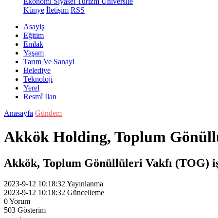
Ekonomi
Siyaset
Turizm
Üniversite
Künye
İletişim
RSS
Asayiş
Eğitim
Emlak
Yaşam
Tarım Ve Sanayi
Belediye
Teknoloji
Yerel
Resmî İlan
Anasayfa
Gündem
Akkök Holding, Toplum Gönüllü
Akkök, Toplum Gönüllüleri Vakfı (TOG) iş
2023-9-12 10:18:32
Yayınlanma
2023-9-12 10:18:32
Güncelleme
0
Yorum
503
Gösterim