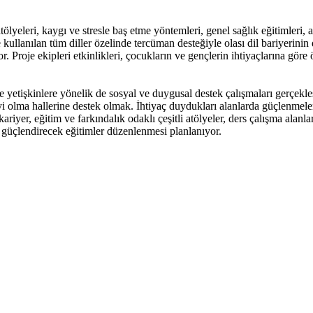
atölyeleri, kaygı ve stresle baş etme yöntemleri, genel sağlık eğitimleri, 
e kullanılan tüm diller özelinde tercüman desteğiyle olası dil bariyerini
 Proje ekipleri etkinlikleri, çocukların ve gençlerin ihtiyaçlarına göre ö
yetişkinlere yönelik de sosyal ve duygusal destek çalışmaları gerçekle
iyi olma hallerine destek olmak. İhtiyaç duydukları alanlarda güçlenmeler
riyer, eğitim ve farkındalık odaklı çeşitli atölyeler, ders çalışma alanla
da güçlendirecek eğitimler düzenlenmesi planlanıyor.