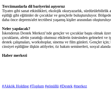
Tercümanlarla dil bariyerini aşıyoruz
Tiyatro gibi sanat etkinlikleri, ekolojik okuryazarlık, sürdürülebilirlik 
eşitliği gibi eğitimler de çocuklar ve gençlerle buluşturuluyor. Bölged
daha önce deprem/afet tecrübesi yaşamış kişiler arasından oluşturuluyor.
Neler yapılacak?
İskenderun Destek Merkezi’nde gençler ve çocuklar başta olmak üzere 
çocukların, afetin yarattığı olumsuz etkilerin üstesinden gelmeleri ve 
destek çalışmaları, workshoplar, sinema ve film günleri. Gençler için; ka
cinsiyet eşitliğine ilişkin atölyeler, öz bakım seminerleri, sosyal alan
Haber merkezi
#Akkök Holding
#Toplum
#gönüllü
#Destek
#merkez