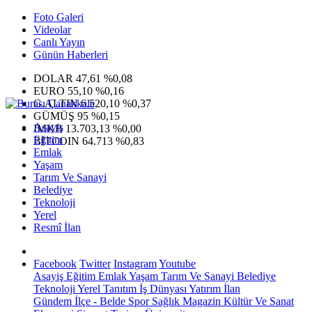
Foto Galeri
Videolar
Canlı Yayın
Günün Haberleri
DOLAR
47,61
%0,08
EURO
55,10
%0,16
G.ALTIN
6.520,10
%0,37
GÜMÜŞ
95
%0,15
Asayiş
IMKB
13.703,13
%0,00
Eğitim
BITCOIN
64.713
%0,83
Emlak
Yaşam
Tarım Ve Sanayi
Belediye
Teknoloji
Yerel
Resmî İlan
Facebook
Twitter
Instagram
Youtube
Asayiş
Eğitim
Emlak
Yaşam
Tarım Ve Sanayi
Belediye
Teknoloji
Yerel
Tanıtım
İş Dünyası
Yatırım
İlan
Gündem
İlçe - Belde
Spor
Sağlık
Magazin
Kültür Ve Sanat