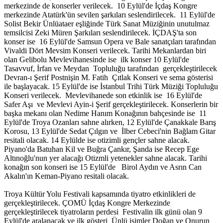
merkezinde de konserler verilecek. 10 Eylül'de İçdaş Kongre
merkezinde Atatürk'ün sevilen şarkıları seslendirilecek. 11 Eylül'de
Solist Bekir Ünlüataer eşliğinde Türk Sanat Müziğinin unutulmaz
temsilcisi Zeki Müren Şarkıları seslendirilecek. İÇDAŞ'ta son
konser ise 16 Eylül'de Samsun Opera ve Bale sanatçıları tarafından
Vivaldi Dört Mevsim Konseri verilecek. Tarihi Mekanlardan biri
olan Gelibolu Mevlevihanesinde ise ilk konser 10 Eylül'de
Tasavvuf, İrfan ve Meydan Topluluğu tarafından gerçekleştirilecek
Devran-ı Şerif Postnişin M. Fatih Çıtlak Konseri ve sema gösterisi
ile başlayacak. 15 Eylül'de ise İstanbul Trihi Türk Müziği Topluluğu
Konseri verilecek. Mevlevihanede son etkinlik ise 16 Eylül'de
Safer Aşı ve Mevlevi Ayin-i Şerif gerçekleştirilecek. Konserlerin bir
başka mekanı olan Nedime Hanım Konağının bahçesinde ise 11
Eylül'de Troya Ozanları sahne alırken, 12 Eylül'de Çanakkale Barış
Korosu, 13 Eylül'de Sedat Çılgın ve İlber Cebeci'nin Bağlam Gitar
resitali olacak. 14 Eylülde ise otizimli gençler sahne alacak.
Piyano'da Batuhan Kil ve Buğra Çankır, Şanda ise Recep Ege
Altınoğlu'nun yer alacağı Otizmli yetenekler sahne alacak. Tarihi
konağın son konseri ise 15 Eylül'de Birol Aydın ve Asrın Can
Akalın'ın Keman-Piyano resitali olacak.
Troya Kültür Yolu Festivali kapsamında tiyatro etkinlikleri de
gerçekleştirilecek. ÇOMÜ İçdaş Kongre Merkezinde
gerçekleştirilecek tiyatroların perdesi Festivalin ilk günü olan 9
Eylül'de aralanacak ve ilk gösteri Ünlü isimler Doğan ve Onurun