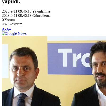
yapıldı.
2023-9-11 09:46:13
Yayınlanma
2023-9-11 09:46:13
Güncelleme
0
Yorum
487
Gösterim
-
+
A
A