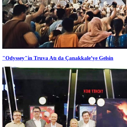
"Odyssey"in Truva Atı da Çanakkale’ye Gelsin