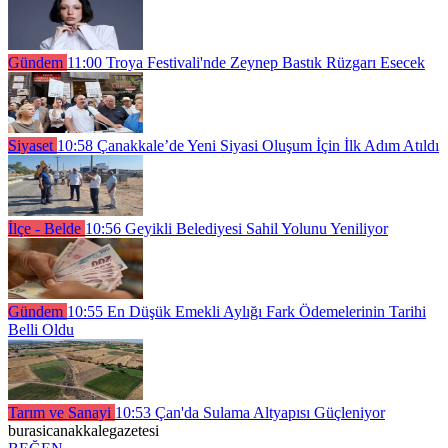
Gündem
11:00
Troya Festivali'nde Zeynep Bastık Rüzgarı Esecek
Siyaset
10:58
Çanakkale’de Yeni Siyasi Oluşum İçin İlk Adım Atıldı
İlçe - Belde
10:56
Geyikli Belediyesi Sahil Yolunu Yeniliyor
Gündem
10:55
En Düşük Emekli Aylığı Fark Ödemelerinin Tarihi
Belli Oldu
Tarım ve Sanayi
10:53
Çan'da Sulama Altyapısı Güçleniyor
burasicanakkalegazetesi