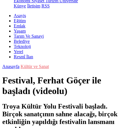
Ekonomi
Siyaset
Turizm
Üniversite
Künye
İletişim
RSS
Asayiş
Eğitim
Emlak
Yaşam
Tarım Ve Sanayi
Belediye
Teknoloji
Yerel
Resmî İlan
Anasayfa
Kültür ve Sanat
Festival, Ferhat Göçer ile
başladı (videolu)
Troya Kültür Yolu Festivali başladı.
Birçok sanatçının sahne alacağı, birçok
etkinliğin yapıldığı festivalin lansmanı