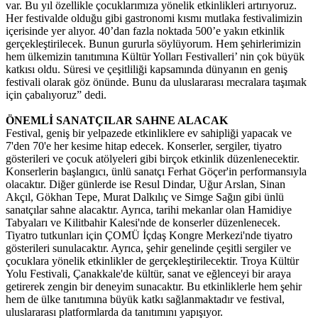
var. Bu yıl özellikle çocuklarımıza yönelik etkinlikleri artırıyoruz.
Her festivalde olduğu gibi gastronomi kısmı mutlaka festivalimizin
içerisinde yer alıyor. 40’dan fazla noktada 500’e yakın etkinlik
gerçekleştirilecek. Bunun gururla söylüyorum. Hem şehirlerimizin
hem ülkemizin tanıtımına Kültür Yolları Festivalleri’ nin çok büyük
katkısı oldu. Süresi ve çeşitliliği kapsamında dünyanın en geniş
festivali olarak göz önünde. Bunu da uluslararası mecralara taşımak
için çabalıyoruz” dedi.
ÖNEMLİ SANATÇILAR SAHNE ALACAK
Festival, geniş bir yelpazede etkinliklere ev sahipliği yapacak ve
7'den 70'e her kesime hitap edecek. Konserler, sergiler, tiyatro
gösterileri ve çocuk atölyeleri gibi birçok etkinlik düzenlenecektir.
Konserlerin başlangıcı, ünlü sanatçı Ferhat Göçer'in performansıyla
olacaktır. Diğer günlerde ise Resul Dindar, Uğur Arslan, Sinan
Akçıl, Gökhan Tepe, Murat Dalkılıç ve Simge Sağın gibi ünlü
sanatçılar sahne alacaktır. Ayrıca, tarihi mekanlar olan Hamidiye
Tabyaları ve Kilitbahir Kalesi'nde de konserler düzenlenecek.
Tiyatro tutkunları için ÇOMÜ İçdaş Kongre Merkezi'nde tiyatro
gösterileri sunulacaktır. Ayrıca, şehir genelinde çeşitli sergiler ve
çocuklara yönelik etkinlikler de gerçekleştirilecektir. Troya Kültür
Yolu Festivali, Çanakkale'de kültür, sanat ve eğlenceyi bir araya
getirerek zengin bir deneyim sunacaktır. Bu etkinliklerle hem şehir
hem de ülke tanıtımına büyük katkı sağlanmaktadır ve festival,
uluslararası platformlarda da tanıtımını yapışıyor.