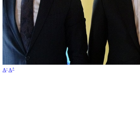
-
+
A
A