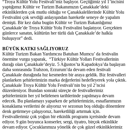
“Troya Kültür Yolu Festivali’miz başlıyor. Geçtiğimiz yıl 1’incisini
yaptığımız Kültür ve Turizm Bakanımızın Çanakkale’deki
etkinliklerden çok mutlu olduğu ve Çanakkalelilerinde Kültür Yolu
Festivalini çok sevdiği anlayışından hareketle seneye de yapalım
demişti. Bir kez daha bugün Kültür ve Turizm Bakanlığımız
Çanakkale’de Troya Kültür Yolu Festivalini başlatıyor. Gerçekten
günlerce sanatın, kültürün her türlü dalı Çanakkale’de halkla
buluşuyor” dedi.
BÜYÜK KATKI SAĞLIYORUZ
Kültür Turizm Bakan Yardımcısı Batuhan Mumcu’ da festivalin
önemine vurgu yaparak, “Türkiye Kültür Yolları Festivallerinin
durağı olan Çanakkale’deyiz. 5 Ağustos’ta Kapadokya’da başlayan
daha sonrasında Trabzon, Erzurum’da devam eden festivali
Çanakkale durağında hız kesmeden bir araya geldik. Biz festivalleri
planlarken şehirlerimizin marka değerlerini hedefleyerek yola çıktık.
Çanakkale Troya Kültür Yolu Festivali’nin bu yıl 2’ncisi
düzenleniyor. Bundan sonraki süreçte de festivallerimiz
şehirlerimizin her yıl belirlenen tarihlerinde yapılmaya devam
edecek. Bu planlamayı yaparken de şehirlerimizin, esnaflarımızın
konaklama verilerini de alıyoruz ve sezonun boş olduğu dönemlere
denk getirmeye çalışıyoruz, hareketliliği artırmak için.
Festivallerimiz çok yoğun bir etkinlik programı içerisinde devam
ediyor. 9 gün boyunca konserler, sergi, tiyatro, birçok etkinlikle
devam ediyor. Çocuklarımıza yönelik de çok güzel etkinliklerimiz