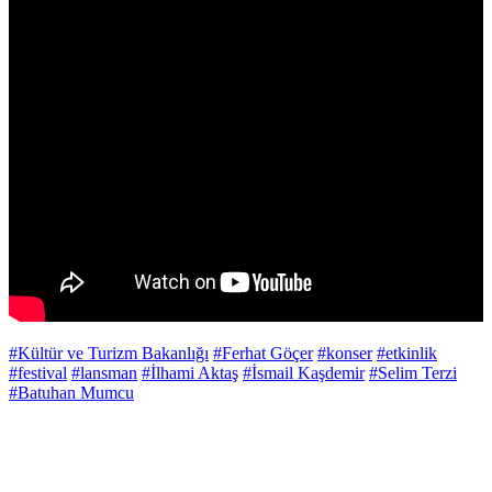
#Kültür ve Turizm Bakanlığı
#Ferhat Göçer
#konser
#etkinlik
#festival
#lansman
#İlhami Aktaş
#İsmail Kaşdemir
#Selim Terzi
#Batuhan Mumcu