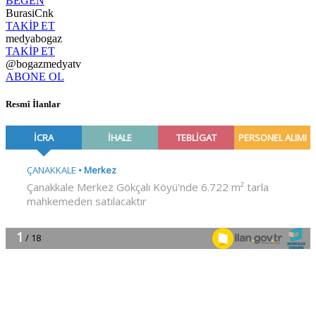
BEĞEN
BurasiCnk
TAKİP ET
medyabogaz
TAKİP ET
@bogazmedyatv
ABONE OL
Resmî İlanlar