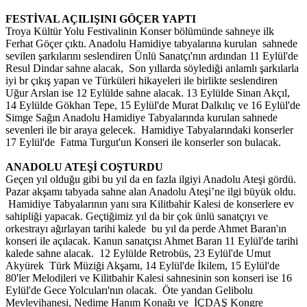
FESTİVAL AÇILIŞINI GÖÇER YAPTI
Troya Kültür Yolu Festivalinin Konser bölümünde sahneye ilk
Ferhat Göçer çıktı. Anadolu Hamidiye tabyalarına kurulan sahnede
sevilen şarkılarını seslendiren Ünlü Sanatçı'nın ardından 11 Eylül'de
Resul Dindar sahne alacak, Son yıllarda söylediği anlamlı şarkılarla
iyi br çıkış yapan ve Türküleri hikayeleri ile birlikte seslendiren
Uğur Arslan ise 12 Eylülde sahne alacak. 13 Eylülde Sinan Akçıl,
14 Eylülde Gökhan Tepe, 15 Eylül'de Murat Dalkılıç ve 16 Eylül'de
Simge Sağın Anadolu Hamidiye Tabyalarında kurulan sahnede
sevenleri ile bir araya gelecek. Hamidiye Tabyalarındaki konserler
17 Eylül'de Fatma Turgut'un Konseri ile konserler son bulacak.
ANADOLU ATEŞİ COŞTURDU
Geçen yıl olduğu gibi bu yıl da en fazla ilgiyi Anadolu Ateşi gördü.
Pazar akşamı tabyada sahne alan Anadolu Ateşi’ne ilgi büyük oldu.
Hamidiye Tabyalarının yanı sıra Kilitbahir Kalesi de konserlere ev
sahipliği yapacak. Geçtiğimiz yıl da bir çok ünlü sanatçıyı ve
orkestrayı ağırlayan tarihi kalede bu yıl da perde Ahmet Baran'ın
konseri ile açılacak. Kanun sanatçısı Ahmet Baran 11 Eylül'de tarihi
kalede sahne alacak. 12 Eylülde Retrobüs, 23 Eylül'de Umut
Akyürek Türk Müziği Akşamı, 14 Eylül'de İkilem, 15 Eylül'de
80'ler Melodileri ve Kilitbahir Kalesi sahnesinin son konseri ise 16
Eylül'de Gece Yolcuları'nın olacak. Öte yandan Gelibolu
Mevlevihanesi, Nedime Hanım Konağı ve İÇDAŞ Kongre