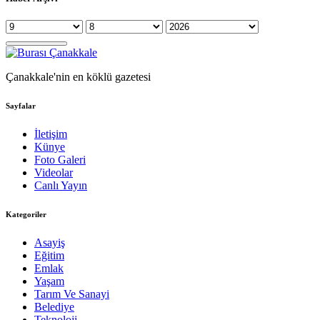
Çanakkale'nin en köklü gazetesi
Sayfalar
İletişim
Künye
Foto Galeri
Videolar
Canlı Yayın
Kategoriler
Asayiş
Eğitim
Emlak
Yaşam
Tarım Ve Sanayi
Belediye
Teknoloji