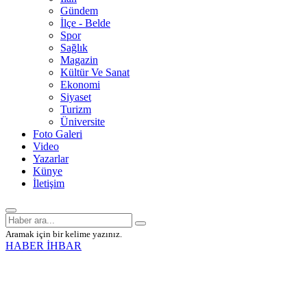
Gündem
İlçe - Belde
Spor
Sağlık
Magazin
Kültür Ve Sanat
Ekonomi
Siyaset
Turizm
Üniversite
Foto Galeri
Video
Yazarlar
Künye
İletişim
Aramak için bir kelime yazınız.
HABER İHBAR