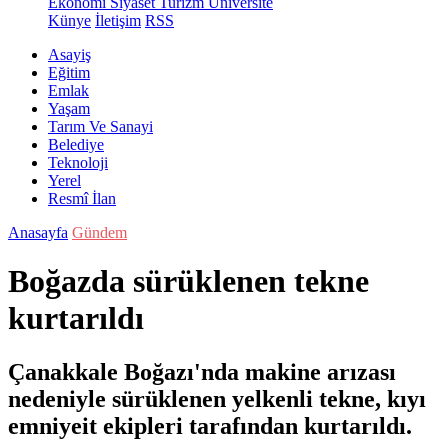
Ekonomi
Siyaset
Turizm
Üniversite
Künye
İletişim
RSS
Asayiş
Eğitim
Emlak
Yaşam
Tarım Ve Sanayi
Belediye
Teknoloji
Yerel
Resmî İlan
Anasayfa
Gündem
Boğazda sürüklenen tekne
kurtarıldı
Çanakkale Boğazı'nda makine arızası
nedeniyle sürüklenen yelkenli tekne, kıyı
emniyeit ekipleri tarafından kurtarıldı.