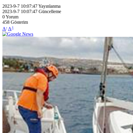
2023-9-7 10:07:47
Yayınlanma
2023-9-7 10:07:47
Güncelleme
0
Yorum
458
Gösterim
-
+
A
A