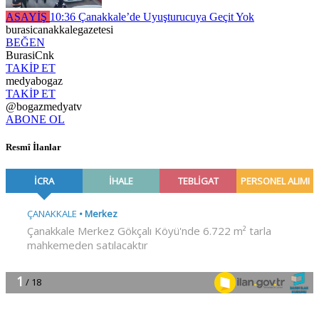
ASAYİŞ
10:36
Çanakkale’de Uyuşturucuya Geçit Yok
burasicanakkalegazetesi
BEĞEN
BurasiCnk
TAKİP ET
medyabogaz
TAKİP ET
@bogazmedyatv
ABONE OL
Resmî İlanlar