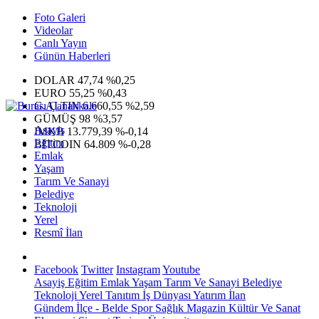
Foto Galeri
Videolar
Canlı Yayın
Günün Haberleri
DOLAR
47,74
%0,25
EURO
55,25
%0,43
G.ALTIN
6.660,55
%2,59
GÜMÜŞ
98
%3,57
Asayiş
IMKB
13.779,39
%-0,14
Eğitim
BITCOIN
64.809
%-0,28
Emlak
Yaşam
Tarım Ve Sanayi
Belediye
Teknoloji
Yerel
Resmî İlan
Facebook
Twitter
Instagram
Youtube
Asayiş
Eğitim
Emlak
Yaşam
Tarım Ve Sanayi
Belediye
Teknoloji
Yerel
Tanıtım
İş Dünyası
Yatırım
İlan
Gündem
İlçe - Belde
Spor
Sağlık
Magazin
Kültür Ve Sanat