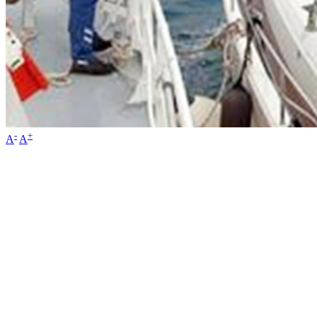
-
+
A
A