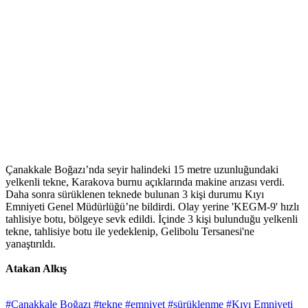
Çanakkale Boğazı’nda seyir halindeki 15 metre uzunluğundaki
yelkenli tekne, Karakova burnu açıklarında makine arızası verdi.
Daha sonra sürüklenen teknede bulunan 3 kişi durumu Kıyı
Emniyeti Genel Müdürlüğü’ne bildirdi. Olay yerine 'KEGM-9' hızlı
tahlisiye botu, bölgeye sevk edildi. İçinde 3 kişi bulunduğu yelkenli
tekne, tahlisiye botu ile yedeklenip, Gelibolu Tersanesi'ne
yanaştırıldı.
Atakan
Alkış
#Çanakkale Boğazı
#tekne
#emniyet
#sürüklenme
#Kıyı Emniyeti