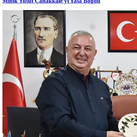
Minik Yusuf Çanakkale’yi Yasa Boğdu