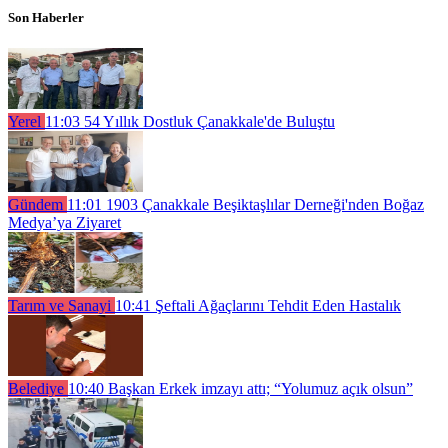
Son Haberler
Yerel
11:03
54 Yıllık Dostluk Çanakkale'de Buluştu
Gündem
11:01
1903 Çanakkale Beşiktaşlılar Derneği'nden Boğaz
Medya’ya Ziyaret
Tarım ve Sanayi
10:41
Şeftali Ağaçlarını Tehdit Eden Hastalık
Belediye
10:40
Başkan Erkek imzayı attı; “Yolumuz açık olsun”