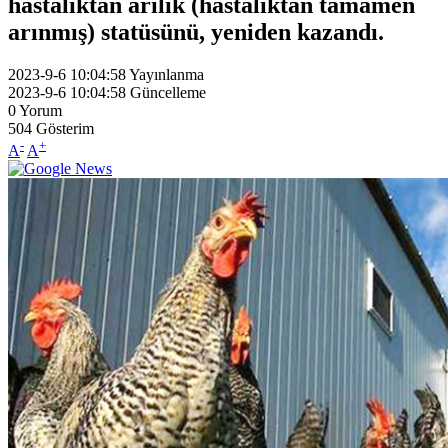
hastalıktan arilik (hastalıktan tamamen
arınmış) statüsünü, yeniden kazandı.
2023-9-6 10:04:58
Yayınlanma
2023-9-6 10:04:58
Güncelleme
0
Yorum
504
Gösterim
-
+
A
A