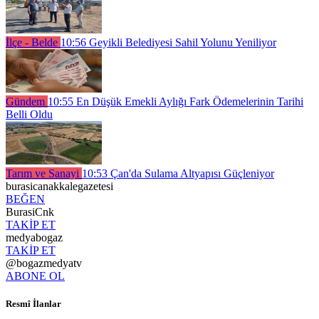
İlçe - Belde
10:56
Geyikli Belediyesi Sahil Yolunu Yeniliyor
Gündem
10:55
En Düşük Emekli Aylığı Fark Ödemelerinin Tarihi
Belli Oldu
Tarım ve Sanayi
10:53
Çan'da Sulama Altyapısı Güçleniyor
burasicanakkalegazetesi
BEĞEN
BurasiCnk
TAKİP ET
medyabogaz
TAKİP ET
@bogazmedyatv
ABONE OL
Resmî İlanlar