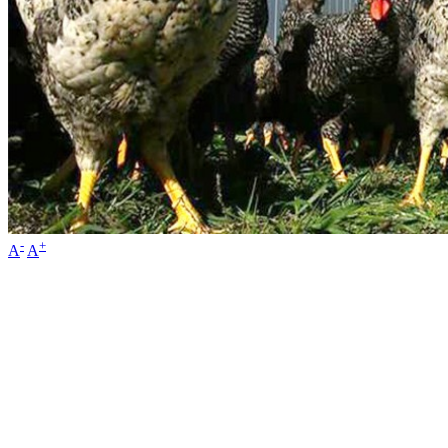
-
+
A
A