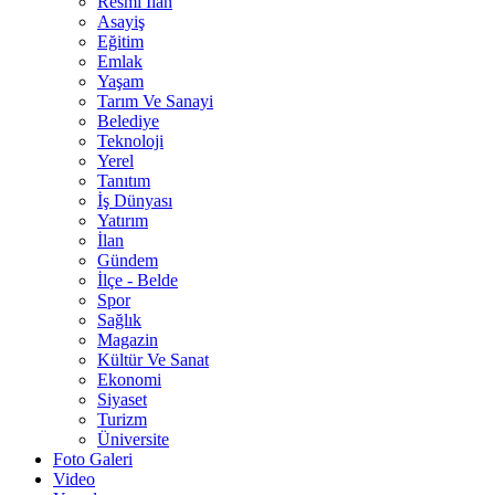
Resmî İlan
Asayiş
Eğitim
Emlak
Yaşam
Tarım Ve Sanayi
Belediye
Teknoloji
Yerel
Tanıtım
İş Dünyası
Yatırım
İlan
Gündem
İlçe - Belde
Spor
Sağlık
Magazin
Kültür Ve Sanat
Ekonomi
Siyaset
Turizm
Üniversite
Foto Galeri
Video