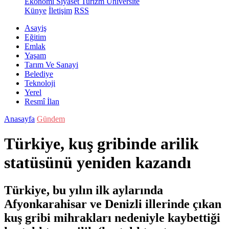
Ekonomi
Siyaset
Turizm
Üniversite
Künye
İletişim
RSS
Asayiş
Eğitim
Emlak
Yaşam
Tarım Ve Sanayi
Belediye
Teknoloji
Yerel
Resmî İlan
Anasayfa
Gündem
Türkiye, kuş gribinde arilik
statüsünü yeniden kazandı
Türkiye, bu yılın ilk aylarında
Afyonkarahisar ve Denizli illerinde çıkan
kuş gribi mihrakları nedeniyle kaybettiği