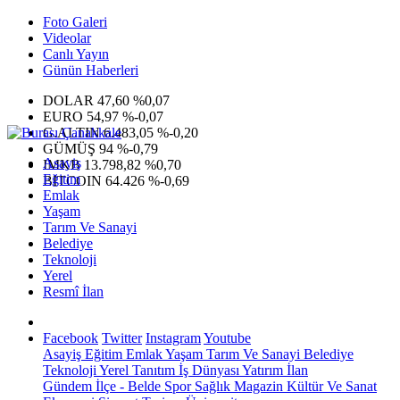
Foto Galeri
Videolar
Canlı Yayın
Günün Haberleri
DOLAR
47,60
%0,07
EURO
54,97
%-0,07
G.ALTIN
6.483,05
%-0,20
GÜMÜŞ
94
%-0,79
Asayiş
IMKB
13.798,82
%0,70
Eğitim
BITCOIN
64.426
%-0,69
Emlak
Yaşam
Tarım Ve Sanayi
Belediye
Teknoloji
Yerel
Resmî İlan
Facebook
Twitter
Instagram
Youtube
Asayiş
Eğitim
Emlak
Yaşam
Tarım Ve Sanayi
Belediye
Teknoloji
Yerel
Tanıtım
İş Dünyası
Yatırım
İlan
Gündem
İlçe - Belde
Spor
Sağlık
Magazin
Kültür Ve Sanat