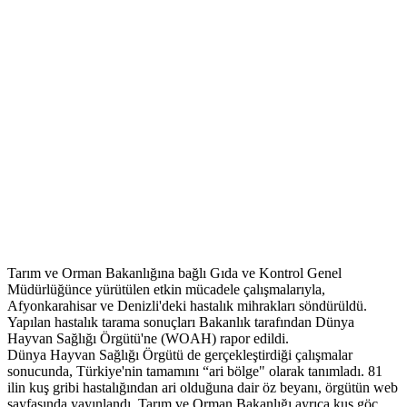
Tarım ve Orman Bakanlığına bağlı Gıda ve Kontrol Genel
Müdürlüğünce yürütülen etkin mücadele çalışmalarıyla,
Afyonkarahisar ve Denizli'deki hastalık mihrakları söndürüldü.
Yapılan hastalık tarama sonuçları Bakanlık tarafından Dünya
Hayvan Sağlığı Örgütü'ne (WOAH) rapor edildi.
Dünya Hayvan Sağlığı Örgütü de gerçekleştirdiği çalışmalar
sonucunda, Türkiye'nin tamamını “ari bölge" olarak tanımladı. 81
ilin kuş gribi hastalığından ari olduğuna dair öz beyanı, örgütün web
sayfasında yayınlandı. Tarım ve Orman Bakanlığı ayrıca kuş göç