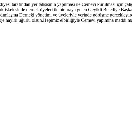
diyesi tarafından yer tahsisinin yapılması ile Cemevi kurulması için ça
k iskelesinde dernek üyeleri ile bir araya gelen Geyikli Belediye Baş
mlaşma Derneği yönetimi ve üyeleriyle yerinde görüşme gerçekleştirdik
je hayırlı uğurlu olsun.Hepimiz elbirliğiyle Cemevi yapimina maddi man