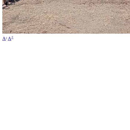
-
+
A
A