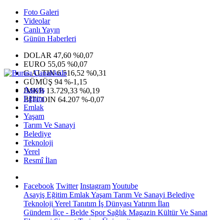
Foto Galeri
Videolar
Canlı Yayın
Günün Haberleri
DOLAR
47,60
%0,07
EURO
55,05
%0,07
G.ALTIN
6.516,52
%0,31
GÜMÜŞ
94
%-1,15
Asayiş
IMKB
13.729,33
%0,19
Eğitim
BITCOIN
64.207
%-0,07
Emlak
Yaşam
Tarım Ve Sanayi
Belediye
Teknoloji
Yerel
Resmî İlan
Facebook
Twitter
Instagram
Youtube
Asayiş
Eğitim
Emlak
Yaşam
Tarım Ve Sanayi
Belediye
Teknoloji
Yerel
Tanıtım
İş Dünyası
Yatırım
İlan
Gündem
İlçe - Belde
Spor
Sağlık
Magazin
Kültür Ve Sanat