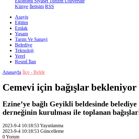
Ekonomi
Siyaset
Turizm
Üniversite
Künye
İletişim
RSS
Asayiş
Eğitim
Emlak
Yaşam
Tarım Ve Sanayi
Belediye
Teknoloji
Yerel
Resmî İlan
Anasayfa
İlçe - Belde
Cemevi için bağışlar bekleniyor
Ezine’ye bağlı Geyikli beldesinde belediy
derneğinin kurulması ile toplanan bağışla
2023-9-4 10:18:53
Yayınlanma
2023-9-4 10:18:53
Güncelleme
0
Yorum