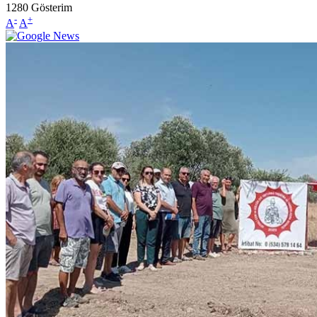
1280
Gösterim
-
+
A
A