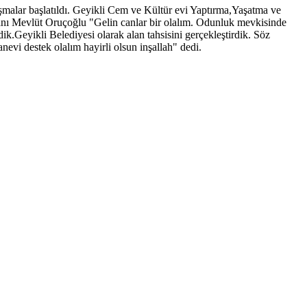
lışmalar başlatıldı. Geyikli Cem ve Kültür evi Yaptırma,Yaşatma ve
kanı Mevlüt Oruçoğlu "Gelin canlar bir olalım. Odunluk mevkisinde
.Geyikli Belediyesi olarak alan tahsisini gerçekleştirdik. Söz
evi destek olalım hayirli olsun inşallah" dedi.