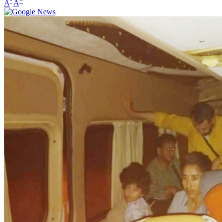
-
+
A
A