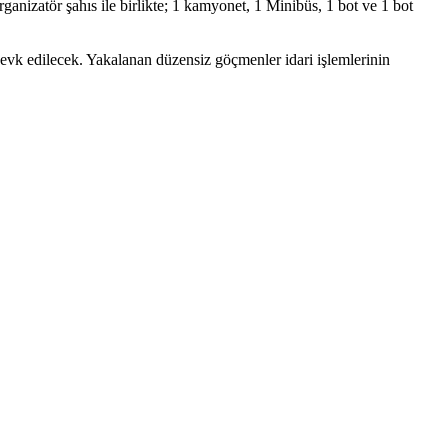
nizatör şahıs ile birlikte; 1 kamyonet, 1 Minibüs, 1 bot ve 1 bot
sevk edilecek. Yakalanan düzensiz göçmenler idari işlemlerinin