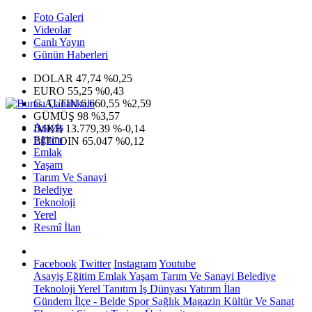
Foto Galeri
Videolar
Canlı Yayın
Günün Haberleri
DOLAR
47,74
%0,25
EURO
55,25
%0,43
G.ALTIN
6.660,55
%2,59
GÜMÜŞ
98
%3,57
Asayiş
IMKB
13.779,39
%-0,14
Eğitim
BITCOIN
65.047
%0,12
Emlak
Yaşam
Tarım Ve Sanayi
Belediye
Teknoloji
Yerel
Resmî İlan
Facebook
Twitter
Instagram
Youtube
Asayiş
Eğitim
Emlak
Yaşam
Tarım Ve Sanayi
Belediye
Teknoloji
Yerel
Tanıtım
İş Dünyası
Yatırım
İlan
Gündem
İlçe - Belde
Spor
Sağlık
Magazin
Kültür Ve Sanat