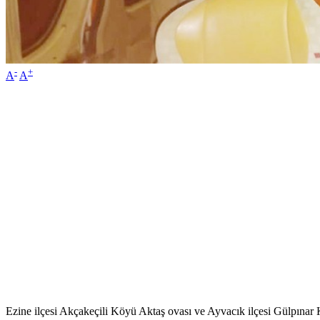
-
+
A
A
Ezine ilçesi Akçakeçili Köyü Aktaş ovası ve Ayvacık ilçesi Gülpın