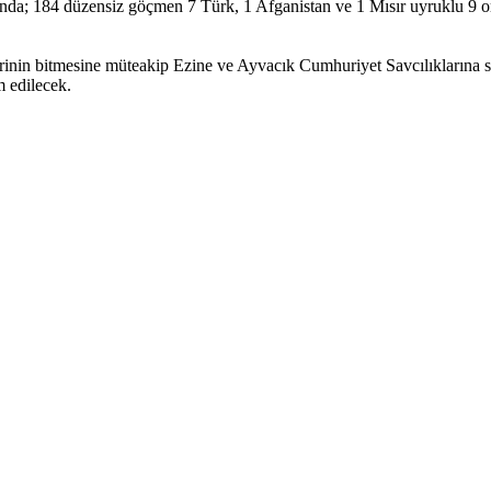
nda; 184 düzensiz göçmen 7 Türk, 1 Afganistan ve 1 Mısır uyruklu 9 orga
lerinin bitmesine müteakip Ezine ve Ayvacık Cumhuriyet Savcılıklarına 
 edilecek.