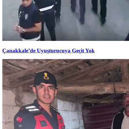
Çanakkale’de Uyuşturucuya Geçit Yok