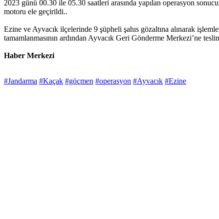
2023 günü 00.30 ile 05.30 saatleri arasında yapılan operasyon sonucu
motoru ele geçirildi..
Ezine ve Ayvacık ilçelerinde 9 şüpheli şahıs gözaltına alınarak işlem
tamamlanmasının ardından Ayvacık Geri Gönderme Merkezi’ne teslim
Haber Merkezi
#Jandarma
#Kaçak
#göçmen
#operasyon
#Ayvacık
#Ezine