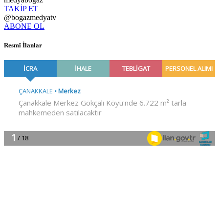
TAKİP ET
@bogazmedyatv
ABONE OL
Resmî İlanlar