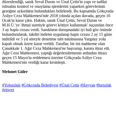
düzenlendiği, sanık Seval Duran ve Ünal Çetin'in yapı ve tadilat
ruhsatını kontrol ve onaylama işlemlerini yaparken görevlerinin
gereğine aykırılıkta bulundukları belirlendi. Bu kapsamda Gökçeada
Asliye Ceza Mahkemesi'nde 2018 yılında açılan davada, geçen 16
Ocak'ta karar çıktı. Hakim, sanık Ünal Çetin, Seval Duran ve
M.H.Ü.'ye 'ihmal suretiyle görevi kötüye kullanmak' suçundan önce
3 ay hapis cezası verdi. Sanıkların duruşmadaki iyi hali göz önünde
bulundurularak, takdiri indirim uygulanıp hapis cezası 2 ay 15 güne
indirildi ve 5 yıl süreyle denetime tabi tutulmasına Yargıtay yolu
kapalı olmak üzere karar verildi. Taraflar, bir üst mahkeme olan
Çanakkale 1. Ağır Ceza Mahkemesi'ne başvurup, karara itiraz etti.
Ağır Ceza Mahkemesi, yaptığı değerlendirmenin ardından itirazı
geçen 15 Mayıs'ta reddetmesi üzerine Gökçeada Asliye Ceza
Mahkemesi'nin verdiği karar kesinleşti.
Mehmet Güler
#Yolsuzluk
#Gökçeada Belediyesi
#Ünal Çetin
#Hayvan
#hırsızlık
#rüşvet