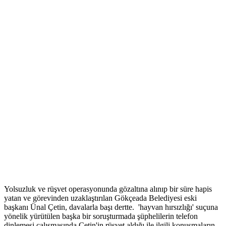
Yolsuzluk ve rüşvet operasyonunda gözaltına alınıp bir süre hapis
yatan ve görevinden uzaklaştırılan Gökçeada Belediyesi eski
başkanı Ünal Çetin, davalarla başı dertte. 'hayvan hırsızlığı' suçuna
yönelik yürütülen başka bir soruşturmada şüphelilerin telefon
dinlemesi çalışmasında Çetin'in rüşvet aldığı ile ilgili konuşmaların