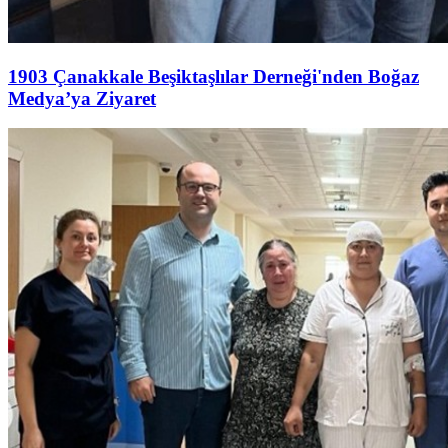
1903 Çanakkale Beşiktaşlılar Derneği'nden Boğaz
Medya’ya Ziyaret