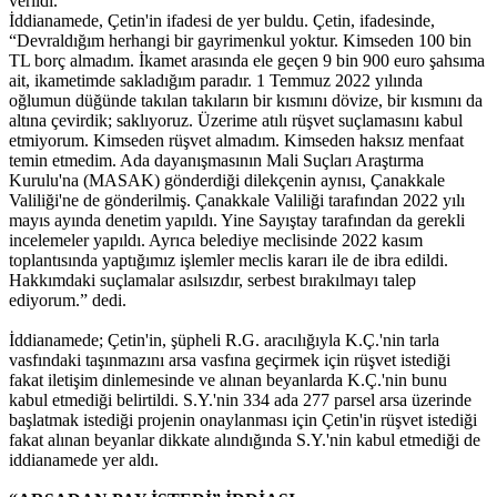
verildi.
İddianamede, Çetin'in ifadesi de yer buldu. Çetin, ifadesinde,
“Devraldığım herhangi bir gayrimenkul yoktur. Kimseden 100 bin
TL borç almadım. İkamet arasında ele geçen 9 bin 900 euro şahsıma
ait, ikametimde sakladığım paradır. 1 Temmuz 2022 yılında
oğlumun düğünde takılan takıların bir kısmını dövize, bir kısmını da
altına çevirdik; saklıyoruz. Üzerime atılı rüşvet suçlamasını kabul
etmiyorum. Kimseden rüşvet almadım. Kimseden haksız menfaat
temin etmedim. Ada dayanışmasının Mali Suçları Araştırma
Kurulu'na (MASAK) gönderdiği dilekçenin aynısı, Çanakkale
Valiliği'ne de gönderilmiş. Çanakkale Valiliği tarafından 2022 yılı
mayıs ayında denetim yapıldı. Yine Sayıştay tarafından da gerekli
incelemeler yapıldı. Ayrıca belediye meclisinde 2022 kasım
toplantısında yaptığımız işlemler meclis kararı ile de ibra edildi.
Hakkımdaki suçlamalar asılsızdır, serbest bırakılmayı talep
ediyorum.” dedi.
İddianamede; Çetin'in, şüpheli R.G. aracılığıyla K.Ç.'nin tarla
vasfındaki taşınmazını arsa vasfına geçirmek için rüşvet istediği
fakat iletişim dinlemesinde ve alınan beyanlarda K.Ç.'nin bunu
kabul etmediği belirtildi. S.Y.'nin 334 ada 277 parsel arsa üzerinde
başlatmak istediği projenin onaylanması için Çetin'in rüşvet istediği
fakat alınan beyanlar dikkate alındığında S.Y.'nin kabul etmediği de
iddianamede yer aldı.