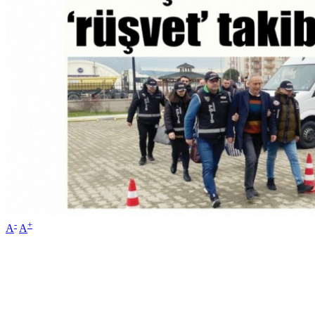
-
+
A
A