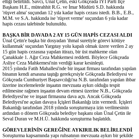
ettiği belirtildi. Savcı, Ünal Çetin, eski Gökçeada İYİ Parti İlçe
Başkanı H.E., müteahhit R.G. ve İmar Müdürü S.D. hakkında
'rüşvet alma' suçundan 12 yıla kadar hapis cezası istedi. B.B., E.B.,
M.M. ve S.A. hakkında ise 'rüşvet verme' suçundan 6 yıla kadar
hapis cezası talebinde bulunuldu.
BAŞKA BİR DAVADA 2 AY 15 GÜN HAPİS CEZASI ALDI
Ünal Çetin'e başka bir dosyadan 'ihmal suretiyle görevi kötüye
kullanmak' suçundan Yargıtay yolu kapalı olmak üzere verilen 2 ay
15 gün hapis cezasına yapılan itirazı, bir üst mahkeme olan
Çanakkale 1. Ağır Ceza Mahkemesi reddetti. Böylece Gökçeada
Asliye Ceza Mahkemesi'nin verdiği karar kesinleşti.
2015 yılında Fatih Mahallesi'nde bir inşaat firması tarafından yapılan
binanın kendi arsasına taştığı gerekçesiyle Gökçeada Belediyesi ve
Gökçeada Cumhuriyet Başsavcılığı'na N.B. tarafından yapılan ihbar
üzerine incelemelerde inşaatın mevzuata aykırı olduğu tespit
edilmesine rağmen inşaatın devam etmesi üzerine N.B., Gökçeada
Belediyesi'ne ve inşaat firmasına dava açtı. Ancak Gökçeada
Belediyesi'ne açılan davaya İçişleri Bakanlığı izin vermedi. İçişleri
Bakanlığı tarafından 2018 yılında soruşturmaya izin verilmesinin
ardından o dönem Gökçeada belediye başkanı olan Ünal Çetin ile
Seval Duran ve M.H.Ü. hakkında soruşturma başlatıldı.
GÖREVLERİNİN GEREĞİNE AYKIRILIK BELİRLENDİ
Soruşturma kapsamında yapı ruhsatının mevzuata aykırı bir şekilde