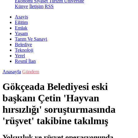
Ekonomi
Siyaset
Turizm
Üniversite
Künye
İletişim
RSS
Asayiş
Eğitim
Emlak
Yaşam
Tarım Ve Sanayi
Belediye
Teknoloji
Yerel
Resmî İlan
Anasayfa
Gündem
Gökçeada Belediyesi eski
başkanı Çetin 'Hayvan
hırsızlığı' soruşturmasında
'rüşvet' takibine takılmış
Yolsuzluk ve rüşvet operasyonunda