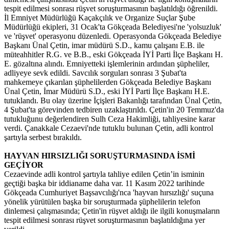
tespit edilmesi sonrası rüşvet soruşturmasının başlatıldığı öğrenildi.
İl Emniyet Müdürlüğü Kaçakçılık ve Organize Suçlar Şube
Müdürlüğü ekipleri, 31 Ocak'ta Gökçeada Belediyesi'ne 'yolsuzluk'
ve 'rüşvet' operasyonu düzenledi. Operasyonda Gökçeada Belediye
Başkanı Ünal Çetin, imar müdürü S.D., kamu çalışanı E.B. ile
müteahhitler R.G. ve B.B., eski Gökçeada İYİ Parti İlçe Başkanı H.
E. gözaltına alındı. Emniyetteki işlemlerinin ardından şüpheliler,
adliyeye sevk edildi. Savcılık sorguları sonrası 3 Şubat'ta
mahkemeye çıkarılan şüphelilerden Gökçeada Belediye Başkanı
Ünal Çetin, İmar Müdürü S.D., eski İYİ Parti İlçe Başkanı H.E.
tutuklandı. Bu olay üzerine İçişleri Bakanlığı tarafından Ünal Çetin,
4 Şubat'ta görevinden tedbiren uzaklaştırıldı. Çetin'in 20 Temmuz'da
tutukluğunu değerlendiren Sulh Ceza Hakimliği, tahliyesine karar
verdi. Çanakkale Cezaevi'nde tutuklu bulunan Çetin, adli kontrol
şartıyla serbest bırakıldı.
HAYVAN HIRSIZLIĞI SORUŞTURMASINDA İSMİ
GEÇİYOR
Cezaevinde adli kontrol şartıyla tahliye edilen Çetin’in isminin
geçtiği başka bir iddianame daha var. 11 Kasım 2022 tarihinde
Gökçeada Cumhuriyet Başsavcılığı'nca 'hayvan hırsızlığı' suçuna
yönelik yürütülen başka bir soruşturmada şüphelilerin telefon
dinlemesi çalışmasında; Çetin'in rüşvet aldığı ile ilgili konuşmaların
tespit edilmesi sonrası rüşvet soruşturmasının başlatıldığına yer