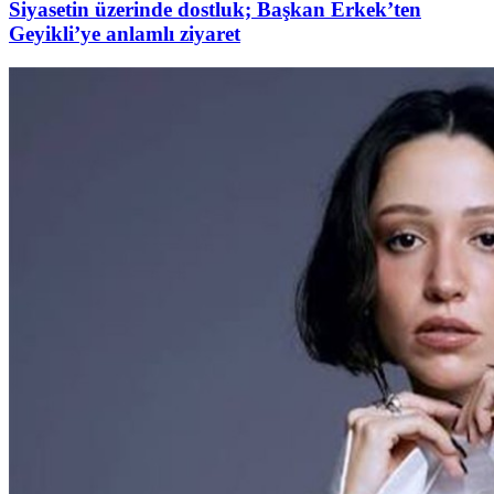
Siyasetin üzerinde dostluk; Başkan Erkek’ten
Geyikli’ye anlamlı ziyaret