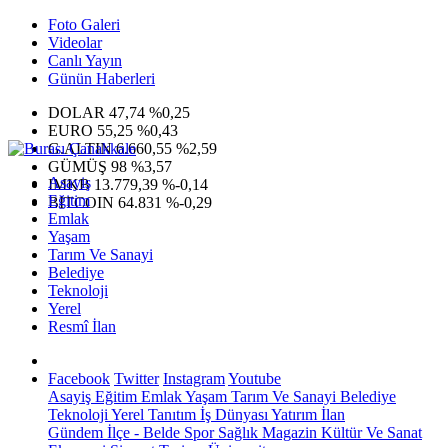
Foto Galeri
Videolar
Canlı Yayın
Günün Haberleri
DOLAR
47,74
%0,25
EURO
55,25
%0,43
G.ALTIN
6.660,55
%2,59
GÜMÜŞ
98
%3,57
Asayiş
IMKB
13.779,39
%-0,14
Eğitim
BITCOIN
64.831
%-0,29
Emlak
Yaşam
Tarım Ve Sanayi
Belediye
Teknoloji
Yerel
Resmî İlan
Facebook
Twitter
Instagram
Youtube
Asayiş
Eğitim
Emlak
Yaşam
Tarım Ve Sanayi
Belediye
Teknoloji
Yerel
Tanıtım
İş Dünyası
Yatırım
İlan
Gündem
İlçe - Belde
Spor
Sağlık
Magazin
Kültür Ve Sanat