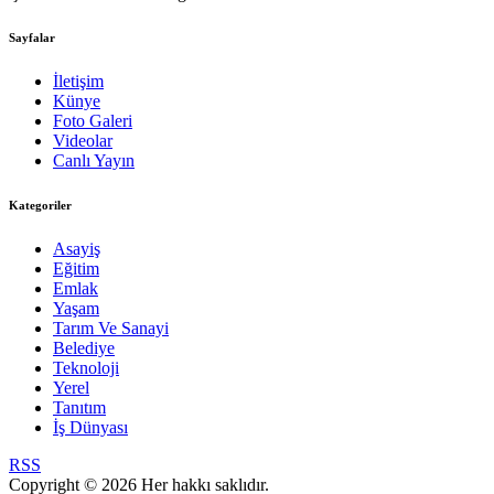
Sayfalar
İletişim
Künye
Foto Galeri
Videolar
Canlı Yayın
Kategoriler
Asayiş
Eğitim
Emlak
Yaşam
Tarım Ve Sanayi
Belediye
Teknoloji
Yerel
Tanıtım
İş Dünyası
RSS
Copyright © 2026 Her hakkı saklıdır.