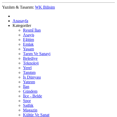
Yazılım & Tasarım:
WK Bilişim
Anasayfa
Kategoriler
Resmî İlan
Asayiş
Eğitim
Emlak
Yaşam
Tarım Ve Sanayi
Belediye
Teknoloji
Yerel
Tanıtım
İş Dünyası
Yatırım
İlan
Gündem
İlçe - Belde
Spor
Sağlık
Magazin
Kültür Ve Sanat