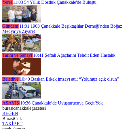
Yerel
11:03
54 Yıllık Dostluk Çanakkale'de Buluştu
Gündem
11:01
1903 Çanakkale Beşiktaşlılar Derneği'nden Boğaz
Medya’ya Ziyaret
Tarım ve Sanayi
10:41
Şeftali Ağaçlarını Tehdit Eden Hastalık
Belediye
10:40
Başkan Erkek imzayı attı; “Yolumuz açık olsun”
ASAYİŞ
10:36
Çanakkale’de Uyuşturucuya Geçit Yok
burasicanakkalegazetesi
BEĞEN
BurasiCnk
TAKİP ET
medyabogaz