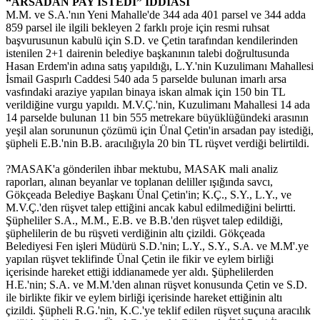
“ARSADAN PAY İSTEDİ” İDDİASI
M.M. ve S.A.'nın Yeni Mahalle'de 344 ada 401 parsel ve 344 adda
859 parsel ile ilgili bekleyen 2 farklı proje için resmi ruhsat
başvurusunun kabulü için S.D. ve Çetin tarafından kendilerinden
istenilen 2+1 dairenin belediye başkanının talebi doğrultusunda
Hasan Erdem'in adına satış yapıldığı, L.Y.'nin Kuzulimanı Mahallesi
İsmail Gaspırlı Caddesi 540 ada 5 parselde bulunan imarlı arsa
vasfındaki araziye yapılan binaya iskan almak için 150 bin TL
verildiğine vurgu yapıldı. M.V.Ç.'nin, Kuzulimanı Mahallesi 14 ada
14 parselde bulunan 11 bin 555 metrekare büyüklüğündeki arasının
yeşil alan sorununun çözümü için Ünal Çetin'in arsadan pay istediği,
şüpheli E.B.'nin B.B. aracılığıyla 20 bin TL rüşvet verdiği belirtildi.
?MASAK'a gönderilen ihbar mektubu, MASAK mali analiz
raporları, alınan beyanlar ve toplanan deliller ışığında savcı,
Gökçeada Belediye Başkanı Ünal Çetin'in; K.Ç., S.Y., L.Y., ve
M.V.Ç.'den rüşvet talep ettiğini ancak kabul edilmediğini belirtti.
Şüpheliler S.A., M.M., E.B. ve B.B.'den rüşvet talep edildiği,
şüphelilerin de bu rüşveti verdiğinin altı çizildi. Gökçeada
Belediyesi Fen işleri Müdürü S.D.'nin; L.Y., S.Y., S.A. ve M.M'.ye
yapılan rüşvet teklifinde Ünal Çetin ile fikir ve eylem birliği
içerisinde hareket ettiği iddianamede yer aldı. Şüphelilerden
H.E.'nin; S.A. ve M.M.'den alınan rüşvet konusunda Çetin ve S.D.
ile birlikte fikir ve eylem birliği içerisinde hareket ettiğinin altı
çizildi. Şüpheli R.G.'nin, K.C.'ye teklif edilen rüşvet suçuna aracılık