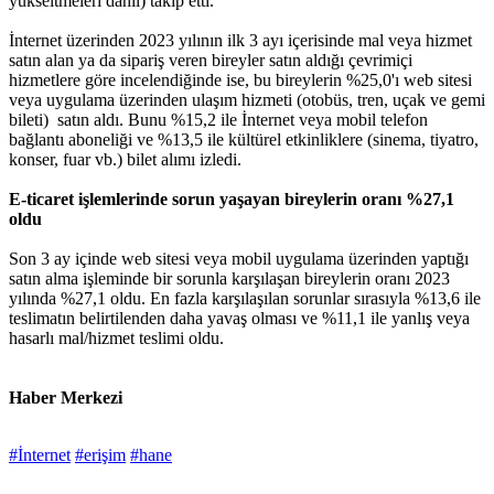
yükseltmeleri dahil) takip etti.
İnternet üzerinden 2023 yılının ilk 3 ayı içerisinde mal veya hizmet
satın alan ya da sipariş veren bireyler satın aldığı çevrimiçi
hizmetlere göre incelendiğinde ise, bu bireylerin %25,0'ı web sitesi
veya uygulama üzerinden ulaşım hizmeti (otobüs, tren, uçak ve gemi
bileti) satın aldı. Bunu %15,2 ile İnternet veya mobil telefon
bağlantı aboneliği ve %13,5 ile kültürel etkinliklere (sinema, tiyatro,
konser, fuar vb.) bilet alımı izledi.
E-ticaret işlemlerinde sorun yaşayan bireylerin oranı %27,1
oldu
Son 3 ay içinde web sitesi veya mobil uygulama üzerinden yaptığı
satın alma işleminde bir sorunla karşılaşan bireylerin oranı 2023
yılında %27,1 oldu. En fazla karşılaşılan sorunlar sırasıyla %13,6 ile
teslimatın belirtilenden daha yavaş olması ve %11,1 ile yanlış veya
hasarlı mal/hizmet teslimi oldu.
Haber Merkezi
#İnternet
#erişim
#hane