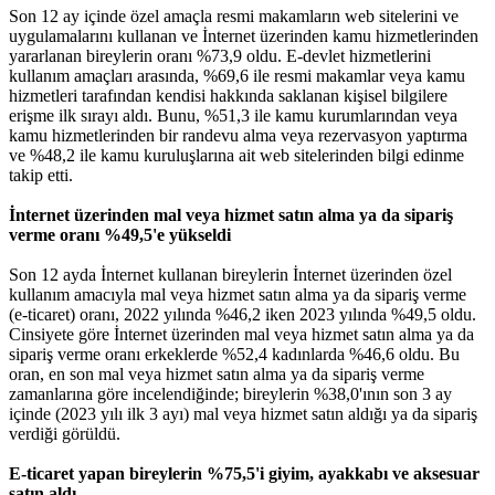
Son 12 ay içinde özel amaçla resmi makamların web sitelerini ve
uygulamalarını kullanan ve İnternet üzerinden kamu hizmetlerinden
yararlanan bireylerin oranı %73,9 oldu. E-devlet hizmetlerini
kullanım amaçları arasında, %69,6 ile resmi makamlar veya kamu
hizmetleri tarafından kendisi hakkında saklanan kişisel bilgilere
erişme ilk sırayı aldı. Bunu, %51,3 ile kamu kurumlarından veya
kamu hizmetlerinden bir randevu alma veya rezervasyon yaptırma
ve %48,2 ile kamu kuruluşlarına ait web sitelerinden bilgi edinme
takip etti.
İnternet üzerinden mal veya hizmet satın alma ya da sipariş
verme oranı %49,5'e yükseldi
Son 12 ayda İnternet kullanan bireylerin İnternet üzerinden özel
kullanım amacıyla mal veya hizmet satın alma ya da sipariş verme
(e-ticaret) oranı, 2022 yılında %46,2 iken 2023 yılında %49,5 oldu.
Cinsiyete göre İnternet üzerinden mal veya hizmet satın alma ya da
sipariş verme oranı erkeklerde %52,4 kadınlarda %46,6 oldu. Bu
oran, en son mal veya hizmet satın alma ya da sipariş verme
zamanlarına göre incelendiğinde; bireylerin %38,0'ının son 3 ay
içinde (2023 yılı ilk 3 ayı) mal veya hizmet satın aldığı ya da sipariş
verdiği görüldü.
E-ticaret yapan bireylerin %75,5'i giyim, ayakkabı ve aksesuar
satın aldı