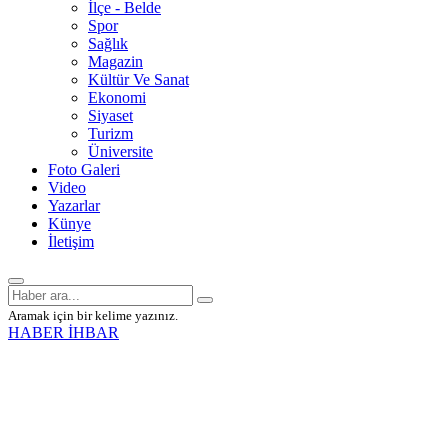
İlçe - Belde
Spor
Sağlık
Magazin
Kültür Ve Sanat
Ekonomi
Siyaset
Turizm
Üniversite
Foto Galeri
Video
Yazarlar
Künye
İletişim
Aramak için bir kelime yazınız.
HABER İHBAR