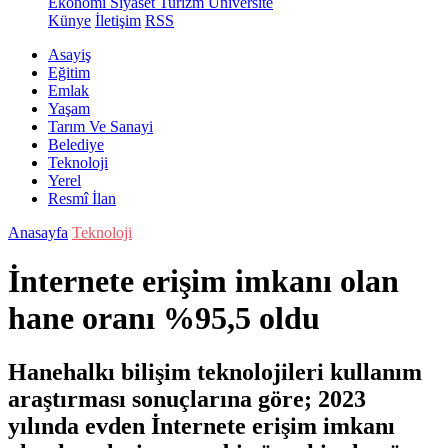
Ekonomi
Siyaset
Turizm
Üniversite
Künye
İletişim
RSS
Asayiş
Eğitim
Emlak
Yaşam
Tarım Ve Sanayi
Belediye
Teknoloji
Yerel
Resmî İlan
Anasayfa
Teknoloji
İnternete erişim imkanı olan
hane oranı %95,5 oldu
Hanehalkı bilişim teknolojileri kullanım
araştırması sonuçlarına göre; 2023
yılında evden İnternete erişim imkanı