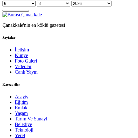
Çanakkale'nin en köklü gazetesi
Sayfalar
İletişim
Künye
Foto Galeri
Videolar
Canlı Yayın
Kategoriler
Asayiş
Eğitim
Emlak
Yaşam
Tarım Ve Sanayi
Belediye
Teknoloji
Yerel