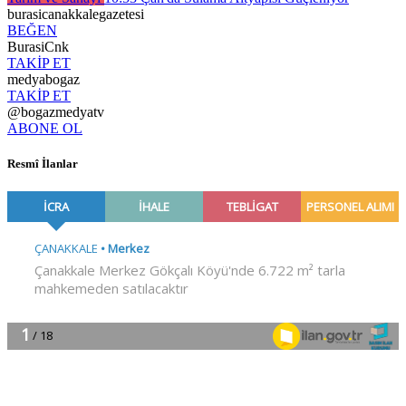
burasicanakkalegazetesi
BEĞEN
BurasiCnk
TAKİP ET
medyabogaz
TAKİP ET
@bogazmedyatv
ABONE OL
Resmî İlanlar