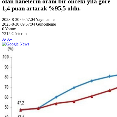
olan hanelerin oranı bir önceki yıla göre
1,4 puan artarak %95,5 oldu.
2023-8-30 09:57:04
Yayınlanma
2023-8-30 09:57:04
Güncelleme
0
Yorum
7215
Gösterim
-
+
A
A