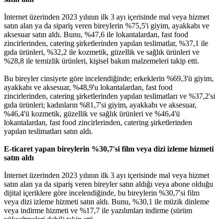
İnternet üzerinden 2023 yılının ilk 3 ayı içerisinde mal veya hizmet
satın alan ya da sipariş veren bireylerin %75,5'i giyim, ayakkabı ve
aksesuar satın aldı. Bunu, %47,6 ile lokantalardan, fast food
zincirlerinden, catering şirketlerinden yapılan teslimatlar, %37,1 ile
gıda ürünleri, %32,2 ile kozmetik, güzellik ve sağlık ürünleri ve
%28,8 ile temizlik ürünleri, kişisel bakım malzemeleri takip etti.
Bu bireyler cinsiyete göre incelendiğinde; erkeklerin %69,3'ü giyim,
ayakkabı ve aksesuar, %48,9'u lokantalardan, fast food
zincirlerinden, catering şirketlerinden yapılan teslimatları ve %37,2'si
gıda ürünleri; kadınların %81,7'si giyim, ayakkabı ve aksesuar,
%46,4'ü kozmetik, güzellik ve sağlık ürünleri ve %46,4'ü
lokantalardan, fast food zincirlerinden, catering şirketlerinden
yapılan teslimatları satın aldı.
E-ticaret yapan bireylerin %30,7'si film veya dizi izleme hizmeti
satın aldı
İnternet üzerinden 2023 yılının ilk 3 ayı içerisinde mal veya hizmet
satın alan ya da sipariş veren bireyler satın aldığı veya abone olduğu
dijital içeriklere göre incelendiğinde, bu bireylerin %30,7'si film
veya dizi izleme hizmeti satın aldı. Bunu, %30,1 ile müzik dinleme
veya indirme hizmeti ve %17,7 ile yazılımları indirme (sürüm