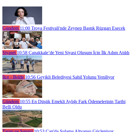
Gündem
11:00
Troya Festivali'nde Zeynep Bastık Rüzgarı Esecek
Siyaset
10:58
Çanakkale’de Yeni Siyasi Oluşum İçin İlk Adım Atıldı
İlçe - Belde
10:56
Geyikli Belediyesi Sahil Yolunu Yeniliyor
Gündem
10:55
En Düşük Emekli Aylığı Fark Ödemelerinin Tarihi
Belli Oldu
Tarım ve Sanayi
10:53
Çan'da Sulama Altyapısı Güçleniyor