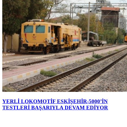
YERLİ LOKOMOTİF ESKİŞEHİR-5000’İN
TESTLERİ BAŞARIYLA DEVAM EDİYOR