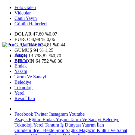
Foto Galeri
Videolar
Canlı Yayın
Günün Haberleri
DOLAR
47,60
%0,07
EURO
54,98
%-0,06
G.ALTIN
6.524,81
%0,44
GÜMÜŞ
94
%-1,25
Asayiş
IMKB
13.798,82
%0,70
Eğitim
BITCOIN
64.752
%0,30
Emlak
Yaşam
Tarım Ve Sanayi
Belediye
Teknoloji
Yerel
Resmî İlan
Facebook
Twitter
Instagram
Youtube
Asayiş
Eğitim
Emlak
Yaşam
Tarım Ve Sanayi
Belediye
Teknoloji
Yerel
Tanıtım
İş Dünyası
Yatırım
İlan
Gündem
İlçe - Belde
Spor
Sağlık
Magazin
Kültür Ve Sanat