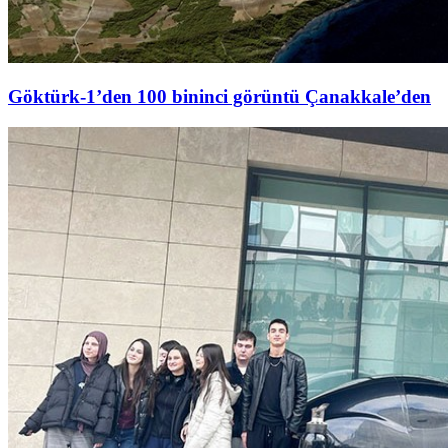
Göktürk-1’den 100 bininci görüntü Çanakkale’den