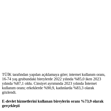
TÜİK tarafından yapılan açıklamaya göre; i
nternet kullanım oranı,
16-74 yaş grubundaki bireylerde 2022 yılında %85,0 iken 2023
yılında %87,1 oldu. Cinsiyet ayrımında 2023 yılında İnternet
kullanım oranı; erkeklerde %90,9, kadınlarda %83,3 olarak
gözlendi.
E-devlet hizmetlerini kullanan bireylerin oranı %73,9 olarak
gerçekleşti