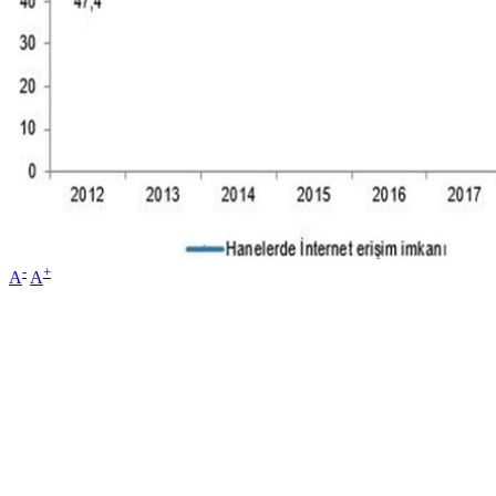
-
+
A
A