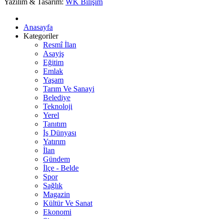
Yazılım & Tasarım:
WK Bilişim
Anasayfa
Kategoriler
Resmî İlan
Asayiş
Eğitim
Emlak
Yaşam
Tarım Ve Sanayi
Belediye
Teknoloji
Yerel
Tanıtım
İş Dünyası
Yatırım
İlan
Gündem
İlçe - Belde
Spor
Sağlık
Magazin
Kültür Ve Sanat
Ekonomi