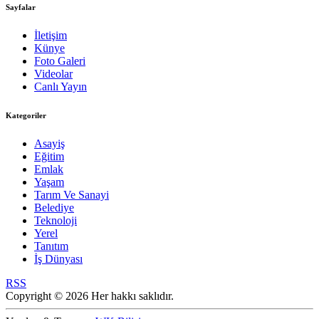
Sayfalar
İletişim
Künye
Foto Galeri
Videolar
Canlı Yayın
Kategoriler
Asayiş
Eğitim
Emlak
Yaşam
Tarım Ve Sanayi
Belediye
Teknoloji
Yerel
Tanıtım
İş Dünyası
RSS
Copyright © 2026 Her hakkı saklıdır.