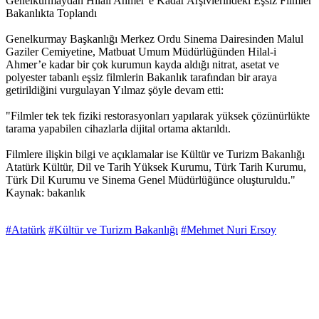
Genelkurmaydan Hilali Ahmer’e Kadar Arşivlerindeki Eşsiz Filmler
Bakanlıkta Toplandı
Genelkurmay Başkanlığı Merkez Ordu Sinema Dairesinden Malul
Gaziler Cemiyetine, Matbuat Umum Müdürlüğünden Hilal-i
Ahmer’e kadar bir çok kurumun kayda aldığı nitrat, asetat ve
polyester tabanlı eşsiz filmlerin Bakanlık tarafından bir araya
getirildiğini vurgulayan Yılmaz şöyle devam etti:
"Filmler tek tek fiziki restorasyonları yapılarak yüksek çözünürlükte
tarama yapabilen cihazlarla dijital ortama aktarıldı.
Filmlere ilişkin bilgi ve açıklamalar ise Kültür ve Turizm Bakanlığı
Atatürk Kültür, Dil ve Tarih Yüksek Kurumu, Türk Tarih Kurumu,
Türk Dil Kurumu ve Sinema Genel Müdürlüğünce oluşturuldu."
Kaynak: bakanlık
#Atatürk
#Kültür ve Turizm Bakanlığı
#Mehmet Nuri Ersoy