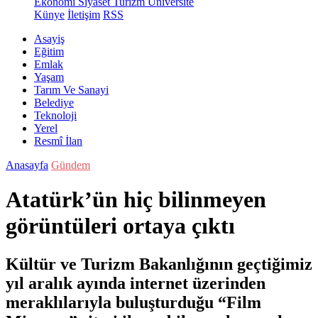
Ekonomi
Siyaset
Turizm
Üniversite
Künye
İletişim
RSS
Asayiş
Eğitim
Emlak
Yaşam
Tarım Ve Sanayi
Belediye
Teknoloji
Yerel
Resmî İlan
Anasayfa
Gündem
Atatürk’ün hiç bilinmeyen
görüntüleri ortaya çıktı
Kültür ve Turizm Bakanlığının geçtiğimiz
yıl aralık ayında internet üzerinden
meraklılarıyla buluşturduğu “Film