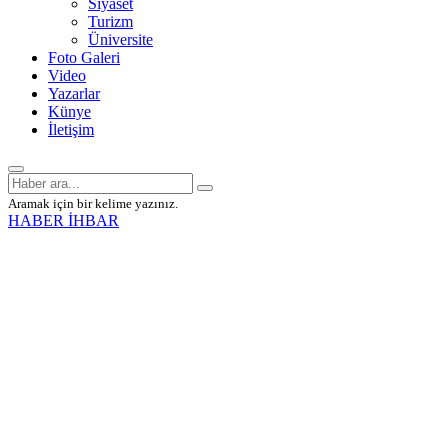
Siyaset
Turizm
Üniversite
Foto Galeri
Video
Yazarlar
Künye
İletişim
Aramak için bir kelime yazınız.
HABER İHBAR