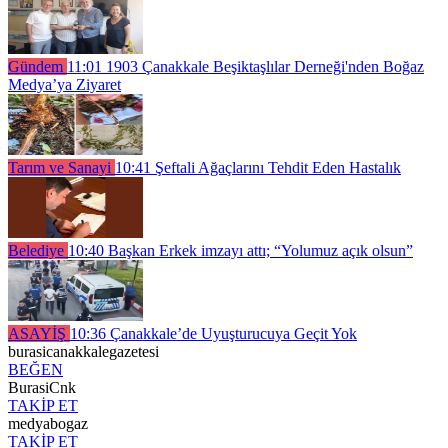
Gündem
11:01
1903 Çanakkale Beşiktaşlılar Derneği'nden Boğaz
Medya’ya Ziyaret
Tarım ve Sanayi
10:41
Şeftali Ağaçlarını Tehdit Eden Hastalık
Belediye
10:40
Başkan Erkek imzayı attı; “Yolumuz açık olsun”
ASAYİŞ
10:36
Çanakkale’de Uyuşturucuya Geçit Yok
burasicanakkalegazetesi
BEĞEN
BurasiCnk
TAKİP ET
medyabogaz
TAKİP ET