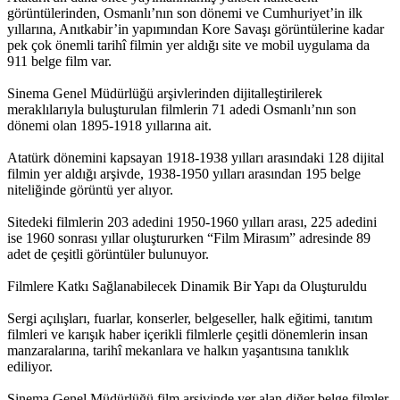
görüntülerinden, Osmanlı’nın son dönemi ve Cumhuriyet’in ilk
yıllarına, Anıtkabir’in yapımından Kore Savaşı görüntülerine kadar
pek çok önemli tarihî filmin yer aldığı site ve mobil uygulama da
911 belge film var.
Sinema Genel Müdürlüğü arşivlerinden dijitalleştirilerek
meraklılarıyla buluşturulan filmlerin 71 adedi Osmanlı’nın son
dönemi olan 1895-1918 yıllarına ait.
Atatürk dönemini kapsayan 1918-1938 yılları arasındaki 128 dijital
filmin yer aldığı arşivde, 1938-1950 yılları arasından 195 belge
niteliğinde görüntü yer alıyor.
Sitedeki filmlerin 203 adedini 1950-1960 yılları arası, 225 adedini
ise 1960 sonrası yıllar oluştururken “Film Mirasım” adresinde 89
adet de çeşitli görüntüler bulunuyor.
Filmlere Katkı Sağlanabilecek Dinamik Bir Yapı da Oluşturuldu
Sergi açılışları, fuarlar, konserler, belgeseller, halk eğitimi, tanıtım
filmleri ve karışık haber içerikli filmlerle çeşitli dönemlerin insan
manzaralarına, tarihî mekanlara ve halkın yaşantısına tanıklık
ediliyor.
Sinema Genel Müdürlüğü film arşivinde yer alan diğer belge filmler