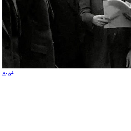
-
+
A
A