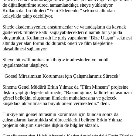
de dijitalleştirilme süreci tamamlandıkça siteye yükleniyor.
Kullanıcılar bu filmleri “Yeni Eklenenler” sekmesi altından
kolaylıkla takip edebiliyor.
Sitede akademisyenler, araştırmacılar ve vatandaşların da kaynak
göstererek filmlere katkı sağlayabilecekleri dinamik bir yapı da
oluşturuldu. Kullanıcı adı ile giriş yapanların “Bize Ulaşın” sekmesi
altında yer alan formu doldurarak öneri ve film taleplerine
ulaşabilmesi sağlanıyor.
Siteye http://filmmirasim.ktb.gov.tr adresinden ve mobil
uygulamadan ulaşılıyor.
"Görsel Mirasımızın Korunması için Çalışmalarımız Sürecek"
Sinema Genel Müdürü Erkin Yılmaz da "Film Mirasım" projesine
ilişkin yaptığı değerlendirmede, “Bakanlığımız, kültürel mirasımızın
görsel belleğini oluşturan filmlerin muhafazasına ve gelecek
kuşaklara aktarılmasına büyük önem vermektedir." dedi.
Türkiye'nin görsel mirasının korunması için bundan sonra da
çalışmalarını kararlılıkla sürdüreceklerini belirten Erkin Yılmaz
projenin oluşum sürecine ilişkin de bilgiler aktardı.