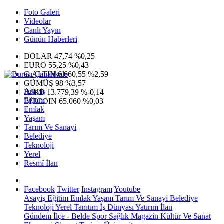
Foto Galeri
Videolar
Canlı Yayın
Günün Haberleri
DOLAR
47,74
%0,25
EURO
55,25
%0,43
G.ALTIN
6.660,55
%2,59
GÜMÜŞ
98
%3,57
Asayiş
IMKB
13.779,39
%-0,14
Eğitim
BITCOIN
65.060
%0,03
Emlak
Yaşam
Tarım Ve Sanayi
Belediye
Teknoloji
Yerel
Resmî İlan
Facebook
Twitter
Instagram
Youtube
Asayiş
Eğitim
Emlak
Yaşam
Tarım Ve Sanayi
Belediye
Teknoloji
Yerel
Tanıtım
İş Dünyası
Yatırım
İlan
Gündem
İlçe - Belde
Spor
Sağlık
Magazin
Kültür Ve Sanat