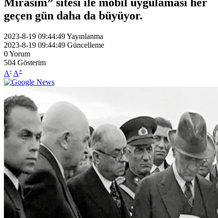
Mirasım” sitesi ile mobil uygulaması her
geçen gün daha da büyüyor.
2023-8-19 09:44:49
Yayınlanma
2023-8-19 09:44:49
Güncelleme
0
Yorum
504
Gösterim
-
+
A
A