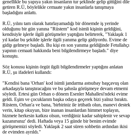
genellikle bu yapıya yakın insanların tur şeklinde gelip gittiğini dile
getiren R.Ü, böylelikle cemaate yakın insanlarla tanışmaya
başladığını anlattı.
R.Ü, yılını tam olarak hatırlayamadığı bir dönemde iş yerinde
olduğunu bir gün yanına "Rüstem" kod isimli kişinin geldiğini,
kendisiyle işlerle ilgili görüşmeler yaptığını belirterek, "Yaklaşık 1
yıl kadar bu şekilde işlerle ilgili yanıma gelip gidiyordu. Evime de
gidip gelmeye başladı. Bu kişi en son yanıma geldiğinde Fetullahçı
yapının cemaati hakkında beni bilgilendirmeye başladı." diye
konuştu.
Söz konusu kişinin örgüt ilgili bilgilendirmeler yaptığını anlatan
R.Ü, şu ifadeleri kullandı:
"Kendisi bana 'Orhan' kod isimli jandarma astsubay başçavuş olan
arkadaşıyla tanıştıracağını ve bu şahısla görüşmeye devam etmemi
söyledi. Ertesi gün Orhan o dönem Esenler Mahallesi'ndeki evime
geldi. Eşim ve çocuklarım başka odaya geçerek bizi yalnız bıraktı.
Rüstem, Orhan'a ve bana, 'birbiriniz ile irtibatlı olun, manevi destek
verin, kitap okuyun, bize inanan insanlardan himmet toplayın,
hizmete herkesin katkısı olsun, verdiğiniz kadar sahiplenir ve sevap
kazanırsınız' dedi. Haftada veya 15 günde bir benim evimde
görüşmemizi söyledi. Yaklaşık 2 saat süren sohbetin ardından ikisi
de evimden ayrıldı."