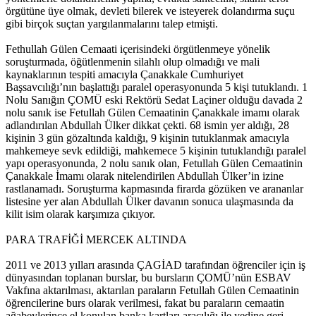
örgütüne üye olmak, devleti bilerek ve isteyerek dolandırma suçu
gibi birçok suçtan yargılanmalarını talep etmişti.
Fethullah Gülen Cemaati içerisindeki örgütlenmeye yönelik
soruşturmada, öğütlenmenin silahlı olup olmadığı ve mali
kaynaklarının tespiti amacıyla Çanakkale Cumhuriyet
Başsavcılığı’nın başlattığı paralel operasyonunda 5 kişi tutuklandı. 1
Nolu Sanığın ÇOMÜ eski Rektörü Sedat Laçiner olduğu davada 2
nolu sanık ise Fetullah Gülen Cemaatinin Çanakkale imamı olarak
adlandırılan Abdullah Ülker dikkat çekti. 68 ismin yer aldığı, 28
kişinin 3 gün gözaltında kaldığı, 9 kişinin tutuklanmak amacıyla
mahkemeye sevk edildiği, mahkemece 5 kişinin tutuklandığı paralel
yapı operasyonunda, 2 nolu sanık olan, Fetullah Gülen Cemaatinin
Çanakkale İmamı olarak nitelendirilen Abdullah Ülker’in izine
rastlanamadı. Soruşturma kapmasında firarda gözüken ve arananlar
listesine yer alan Abdullah Ülker davanın sonuca ulaşmasında da
kilit isim olarak karşımıza çıkıyor.
PARA TRAFİĞİ MERCEK ALTINDA
2011 ve 2013 yılları arasında ÇAGİAD tarafından öğrenciler için iş
dünyasından toplanan burslar, bu bursların ÇOMÜ’nün ESBAV
Vakfına aktarılması, aktarılan paraların Fetullah Gülen Cemaatinin
öğrencilerine burs olarak verilmesi, fakat bu paraların cemaatin
ağabeylerince el konulan banka kartları aracılığı ile yedine geri