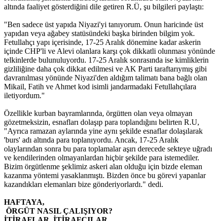
altında faaliyet gösterdiğini dile getiren R.Ü, şu bilgileri paylaştı:
"Ben sadece üst yapıda Niyazi'yi tanıyorum. Onun haricinde üst
yapıdan veya ağabey statüsündeki başka birinden bilgim yok.
Fetullahçı yapı içerisinde, 17-25 Aralık dönemine kadar askerin
içinde CHP'li ve Alevi olanlara karşı çok dikkatli olunması yönünde
telkinlerde bulunuluyordu. 17-25 Aralık sonrasında ise kimliklerin
gizliliğine daha çok dikkat edilmesi ve AK Parti taraftarıymış gibi
davranılması yönünde Niyazi'den aldığım talimatı bana bağlı olan
Mikail, Fatih ve Ahmet kod isimli jandarmadaki Fetullahçılara
iletiyordum."
Özellikle kurban bayramlarında, örgütten olan veya olmayan
gözetmeksizin, esnafları dolaşıp para toplandığını belirten R.U,
"Ayrıca ramazan aylarında yine aynı şekilde esnaflar dolaşılarak
'burs' adı altında para toplanıyordu. Ancak, 17-25 Aralık
olaylarından sonra bu para toplamalar aşırı derecede sekteye uğradı
ve kendilerinden olmayanlardan hiçbir şekilde para istemediler.
Bizim örgütlenme şeklimiz askeri alan olduğu için bizde eleman
kazanma yöntemi yasaklanmıştı. Bizden önce bu görevi yapanlar
kazandıkları elemanları bize gönderiyorlardı." dedi.
HAFTAYA,
ÖRGÜT NASIL ÇALIŞIYOR?
İTİRAFLAR, İTİRAFCILAR….