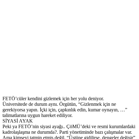
FETÖ’cüler kendini gizlemek için her yolu deniyor.
Üniversitede de durum aynı. Örgütün, “Gizlenmek için ne
gerekiyorsa yapın. İçki için, çapkınlık edin, kumar oynayın, …”
talimatlarına uygun hareket ediliyor.
SİYASİ AYAK
Peki ya FETÖ’nin siyasi ayağı.. ÇöMÜ’deki ve resmi kurumlardaki
kadrolaşlaşma ne durumda?. Parti yönetiminde bazı çalışmalar var.
Ama kimseyi tatmin etmiş değil. “Üstüne gidilirse, dengeler değişir”