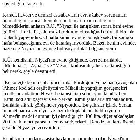
söylediğini ifade etti.
Karacı, havacı ve denizci astsubayların ayrı ağabey sorumluları
bulunduğunu, ancak kendilerinin bunların kim olduğunu
bilmediklerini anlatan R.Ü, "Niyazi ile tanıştıktan sonra beni evine
götürdü. Her hafta, olumsuz bir durum olmadığında sürekli bire bir
toplantı yapıyorduk. O hafta kimin evinde buluştuysak, bir sonraki
hafta buluşacağımız evi de kararlaştırıyorduk. Bazen benim evimde,
bazen de Niyazi'nin evinde buluşuyorduk." bilgisini verdi.
R.Ü, kendisinin Niyazi'nin evine gittiğinde, ayrı zamanlarda,
"Mutluhan", "Ayhan" ve "Mesut" kod isimli şahıslarla tanıştığını
belirterek, şöyle devam etti:
"Bu süreçte benim daha önce irtibat kurduğum ve uzman çavuş olan
'Ahmet' kod adlı örgüt üyesi ve Mikail ile yaptığım görüşmeleri
kendisine anlattım. Niyazi ile tanıştıktan sonra yine kendisi beni
'Fatih' kod adlı başçavuş ve 'Serkan' isimli şahıslarla irtibatlandırdı.
Bunlarla sık sık görüşmeler yapıyorduk. Bu şahıslar içinde Serkan
himmet parası vermiyor ve bizimle toplantılara katılmıyordu.
Ahmet'in maddi durumu iyi olmadığı için 100 lira, diğer arkadaşlar
200 lira himmet parasını her ay veriyorlardı. Ben de bunları düzenli
şekilde Niyazi'ye veriyordum."
Kendisinin, jandarma astsubaylarının sorumlusu olan Niyazi'nin