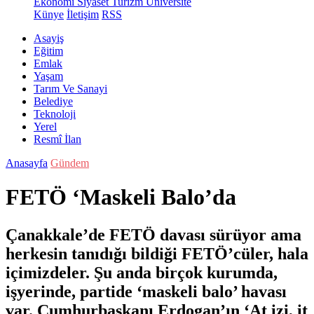
Ekonomi
Siyaset
Turizm
Üniversite
Künye
İletişim
RSS
Asayiş
Eğitim
Emlak
Yaşam
Tarım Ve Sanayi
Belediye
Teknoloji
Yerel
Resmî İlan
Anasayfa
Gündem
FETÖ ‘Maskeli Balo’da
Çanakkale’de FETÖ davası sürüyor ama
herkesin tanıdığı bildiği FETÖ’cüler, hala
içimizdeler. Şu anda birçok kurumda,
işyerinde, partide ‘maskeli balo’ havası
var. Cumhurbaşkanı Erdogan’ın ‘At izi, it