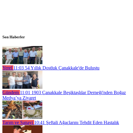
Son Haberler
Yerel
11:03
54 Yıllık Dostluk Çanakkale'de Buluştu
Gündem
11:01
1903 Çanakkale Beşiktaşlılar Derneği'nden Boğaz
Medya’ya Ziyaret
Tarım ve Sanayi
10:41
Şeftali Ağaçlarını Tehdit Eden Hastalık