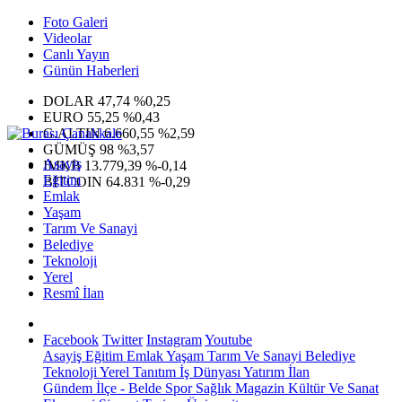
Foto Galeri
Videolar
Canlı Yayın
Günün Haberleri
DOLAR
47,74
%0,25
EURO
55,25
%0,43
G.ALTIN
6.660,55
%2,59
GÜMÜŞ
98
%3,57
Asayiş
IMKB
13.779,39
%-0,14
Eğitim
BITCOIN
64.831
%-0,29
Emlak
Yaşam
Tarım Ve Sanayi
Belediye
Teknoloji
Yerel
Resmî İlan
Facebook
Twitter
Instagram
Youtube
Asayiş
Eğitim
Emlak
Yaşam
Tarım Ve Sanayi
Belediye
Teknoloji
Yerel
Tanıtım
İş Dünyası
Yatırım
İlan
Gündem
İlçe - Belde
Spor
Sağlık
Magazin
Kültür Ve Sanat