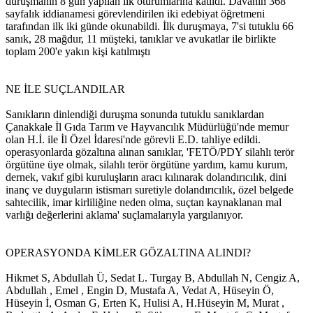
duruşmanın 8 gün yapılan ilk oturumlarına katıldı. Davanın 368
sayfalık iddianamesi görevlendirilen iki edebiyat öğretmeni
tarafından ilk iki günde okunabildi. İlk duruşmaya, 7'si tutuklu 66
sanık, 28 mağdur, 11 müşteki, tanıklar ve avukatlar ile birlikte
toplam 200'e yakın kişi katılmıştı
NE İLE SUÇLANDILAR
Sanıkların dinlendiği duruşma sonunda tutuklu sanıklardan
Çanakkale İl Gıda Tarım ve Hayvancılık Müdürlüğü'nde memur
olan H.İ. ile İl Özel İdaresi'nde görevli E.D. tahliye edildi.
operasyonlarda gözaltına alınan sanıklar, 'FETÖ/PDY silahlı terör
örgütüne üye olmak, silahlı terör örgütüne yardım, kamu kurum,
dernek, vakıf gibi kuruluşların aracı kılınarak dolandırıcılık, dini
inanç ve duyguların istismarı suretiyle dolandırıcılık, özel belgede
sahtecilik, imar kirliliğine neden olma, suçtan kaynaklanan mal
varlığı değerlerini aklama' suçlamalarıyla yargılanıyor.
OPERASYONDA KİMLER GÖZALTINA ALINDI?
Hikmet S, Abdullah Ü, Sedat L. Turgay B, Abdullah N, Cengiz A,
Abdullah , Emel , Engin D, Mustafa A, Vedat A, Hüseyin Ö,
Hüseyin İ, Osman G, Erten K, Hulisi A, H.Hüseyin M, Murat ,