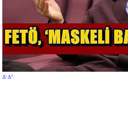
-
+
A
A