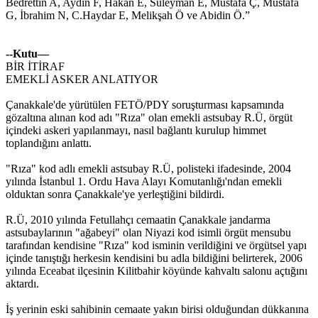
Bedrettin A, Aydın F, Hakan E, Süleyman E, Mustafa Ç, Mustafa
G, İbrahim N, C.Haydar E, Melikşah Ö ve Abidin Ö.”
--Kutu—
BİR İTİRAF
EMEKLİ ASKER ANLATIYOR
Çanakkale'de yürütülen FETÖ/PDY soruşturması kapsamında
gözaltına alınan kod adı "Rıza" olan emekli astsubay R.Ü, örgüt
içindeki askeri yapılanmayı, nasıl bağlantı kurulup himmet
toplandığını anlattı.
"Rıza" kod adlı emekli astsubay R.Ü, polisteki ifadesinde, 2004
yılında İstanbul 1. Ordu Hava Alayı Komutanlığı'ndan emekli
olduktan sonra Çanakkale'ye yerleştiğini bildirdi.
R.Ü, 2010 yılında Fetullahçı cemaatin Çanakkale jandarma
astsubaylarının "ağabeyi" olan Niyazi kod isimli örgüt mensubu
tarafından kendisine "Rıza" kod isminin verildiğini ve örgütsel yapı
içinde tanıştığı herkesin kendisini bu adla bildiğini belirterek, 2006
yılında Eceabat ilçesinin Kilitbahir köyünde kahvaltı salonu açtığını
aktardı.
İş yerinin eski sahibinin cemaate yakın birisi olduğundan dükkanına