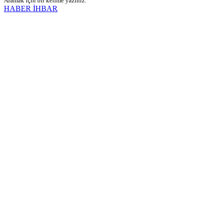
Aramak için bir kelime yazınız.
HABER İHBAR