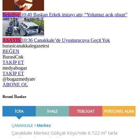
Belediye
10:40
Başkan Erkek imzayı attı; “Yolumuz açık olsun”
ASAYİŞ
10:36
Çanakkale’de Uyuşturucuya Geçit Yok
burasicanakkalegazetesi
BEĞEN
BurasiCnk
TAKİP ET
medyabogaz
TAKİP ET
@bogazmedyatv
ABONE OL
Resmî İlanlar