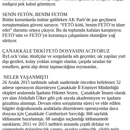
endişesi pek kabul görmüyor.
SENİN FETÖN, BENİM FETÖM
Bütün kurumlarda üstüne gidilirken AK Parti’de pas geçilmesi
soruşturmalara güveni sarsıyor. “FETÖ kötü, benim FETÖ’m idare
eder” durumu ortaya çıkıyor. Bu da toplumda kafaları karıştırıyor.
FETÖ’nün ve FETÖ’yü korumaya çalışanların ekmeğine yağ
sürüyor.
ÇANAKKALE’DEKİ FETÖ DOSYASINI ACIYORUZ
ByLock’cular, itirafçılar ve sorgularda adı geçenler, sık yapılan yurt
dışı gezileri, kolay yoldan zengin olanlar, çarşıda sıradan bir
esnafken, gemi alıp deniz taşımacılığına soyunanlar..
NELER YAŞANMIŞTI
26 Aralık 2015 tarihinde sabah saatlerinde önceden belirlenen 32
adrese operasyon düzenleyen Çanakkale İl Emniyet Müdürlüğü
ekipleri aralarında İşadamı Hikmet Sezen, Çanakkale İmamı olarak
yer alan Abdullah Ülker gibi çok sayıda akademisyen ve işadamı
gözaltına alınmıştı. Devam eden soruşturma süreci ve elde edilen
bilgiler doğrultusunda aralıklarla düzenlenen operasyonlar dava
dosyası için Çanakkale Cumhuriyet Savcılığı 368 sayfalık
iddianame hazırlamıştı. 68 sanığın suçlandığı iddianamede
sanıkların; 2011 ve 2015 tarihleri arasında çeşitli defalar ve
yöntemlerle dolandırıcılık yapma, evrakta sahtecilik, silahlı terör