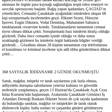
alınması ile örgüte para kaynağı sağlandığını tespit eden emniyet ve
savcılık operasyonu başlattı. Bağış yapan işadamları, ÇAGİAD’ın
yöneticileri, Cemaatin Çanakkale ayağındaki isimlerden oluşan 68
kişi soruşturmada incelemeden geçti. Hikmet Sezen, Hüseyin
İşsever, Engin Dikmen, Vedat Demirtaş, Muhammet Sabuncu
tutuklanarak cezaevine kondu. Tutuklananların tamamının cemaat
üyesi olması dikkat çekti. Soruşturmada bazı isimlerin itirafçı olduğu
gözlendi. Daha önce cemaatin içinde olduğu ve daha sonra
uzaklaştığı gözlenen bu isimlerin örgüt hakkında bilgiler verdiği
gözlendi… Gözaltına alınan 28 kişinin tamamının cep telefonlarına
el konulması ve kriminal inceleme için adli tıbba gönderilmesi dikkat
çekti…
368 SAYFALIK İDDİANAME 2 GÜNDE OKUNMUŞTU
Sanık, mağdur, müşteki ve tanık sayılarının çok fazla olması,
adliyedeki duruşma salonlarının yetersiz kalması ve güvenlik
nedeniyle yargılamaya, geçen 13 Haziran'da Çanakkale Açık Ceza
İnfaz Kurumu'nda başlanmıştı. Aralarında Çanakkale Girisimci İş
Adamları Derneği Baskanı Hikmet Sezen ile çok sayıda işadamının
da bulunduğu sanıklar, mağdur ve müştekiler ile tanık olarak
dinlenecek kişiler, hafta sonları ve çarşamba günleri görülmeyen