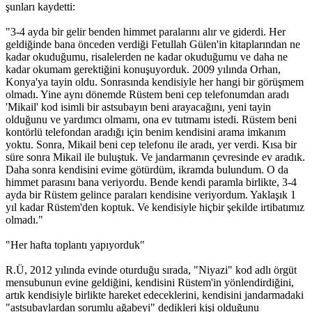
şunları kaydetti:
"3-4 ayda bir gelir benden himmet paralarını alır ve giderdi. Her
geldiğinde bana önceden verdiği Fetullah Gülen'in kitaplarından ne
kadar okuduğumu, risalelerden ne kadar okuduğumu ve daha ne
kadar okumam gerektiğini konuşuyorduk. 2009 yılında Orhan,
Konya'ya tayin oldu. Sonrasında kendisiyle her hangi bir görüşmem
olmadı. Yine aynı dönemde Rüstem beni cep telefonumdan aradı
'Mikail' kod isimli bir astsubayın beni arayacağını, yeni tayin
olduğunu ve yardımcı olmamı, ona ev tutmamı istedi. Rüstem beni
kontörlü telefondan aradığı için benim kendisini arama imkanım
yoktu. Sonra, Mikail beni cep telefonu ile aradı, yer verdi. Kısa bir
süre sonra Mikail ile buluştuk. Ve jandarmanın çevresinde ev aradık.
Daha sonra kendisini evime götürdüm, ikramda bulundum. O da
himmet parasını bana veriyordu. Bende kendi paramla birlikte, 3-4
ayda bir Rüstem gelince paraları kendisine veriyordum. Yaklaşık 1
yıl kadar Rüstem'den koptuk. Ve kendisiyle hiçbir şekilde irtibatımız
olmadı."
"Her hafta toplantı yapıyorduk"
R.Ü, 2012 yılında evinde oturduğu sırada, "Niyazi" kod adlı örgüt
mensubunun evine geldiğini, kendisini Rüstem'in yönlendirdiğini,
artık kendisiyle birlikte hareket edeceklerini, kendisini jandarmadaki
"astsubaylardan sorumlu ağabeyi" dedikleri kişi olduğunu