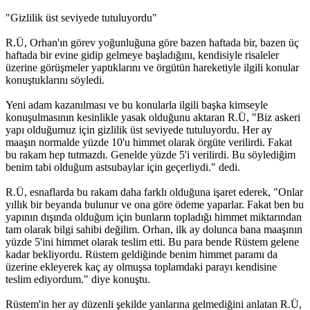
"Gizlilik üst seviyede tutuluyordu"
R.Ü, Orhan'ın görev yoğunluğuna göre bazen haftada bir, bazen üç
haftada bir evine gidip gelmeye başladığını, kendisiyle risaleler
üzerine görüşmeler yaptıklarını ve örgütün hareketiyle ilgili konular
konuştuklarını söyledi.
Yeni adam kazanılması ve bu konularla ilgili başka kimseyle
konuşulmasının kesinlikle yasak olduğunu aktaran R.Ü, "Biz askeri
yapı olduğumuz için gizlilik üst seviyede tutuluyordu. Her ay
maaşın normalde yüzde 10'u himmet olarak örgüte verilirdi. Fakat
bu rakam hep tutmazdı. Genelde yüzde 5'i verilirdi. Bu söylediğim
benim tabi olduğum astsubaylar için geçerliydi." dedi.
R.Ü, esnaflarda bu rakam daha farklı olduğuna işaret ederek, "Onlar
yıllık bir beyanda bulunur ve ona göre ödeme yaparlar. Fakat ben bu
yapının dışında olduğum için bunların topladığı himmet miktarından
tam olarak bilgi sahibi değilim. Orhan, ilk ay dolunca bana maaşının
yüzde 5'ini himmet olarak teslim etti. Bu para bende Rüstem gelene
kadar bekliyordu. Rüstem geldiğinde benim himmet paramı da
üzerine ekleyerek kaç ay olmuşsa toplamdaki parayı kendisine
teslim ediyordum." diye konuştu.
Rüstem'in her ay düzenli şekilde yanlarına gelmediğini anlatan R.Ü,