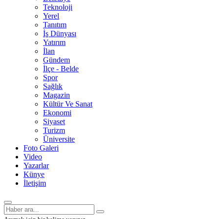
Teknoloji
Yerel
Tanıtım
İş Dünyası
Yatırım
İlan
Gündem
İlçe - Belde
Spor
Sağlık
Magazin
Kültür Ve Sanat
Ekonomi
Siyaset
Turizm
Üniversite
Foto Galeri
Video
Yazarlar
Künye
İletişim