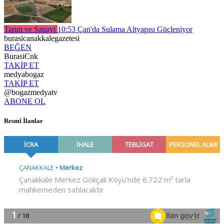
Tarım ve Sanayi
10:53
Çan'da Sulama Altyapısı Güçleniyor
burasicanakkalegazetesi
BEĞEN
BurasiCnk
TAKİP ET
medyabogaz
TAKİP ET
@bogazmedyatv
ABONE OL
Resmî İlanlar