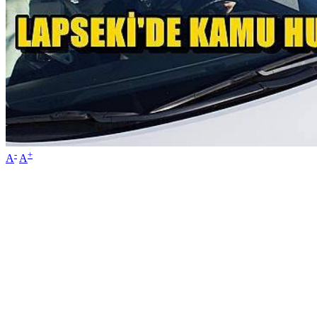
-
+
A
A