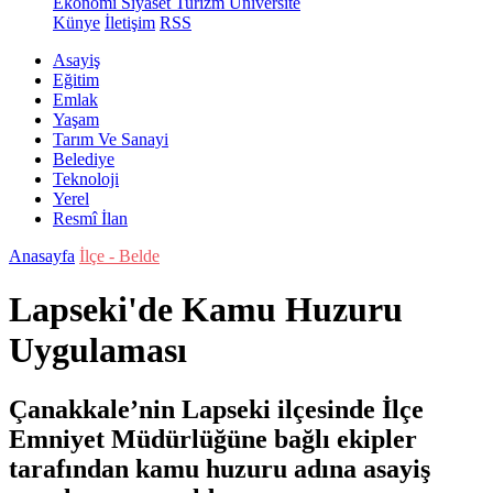
Ekonomi
Siyaset
Turizm
Üniversite
Künye
İletişim
RSS
Asayiş
Eğitim
Emlak
Yaşam
Tarım Ve Sanayi
Belediye
Teknoloji
Yerel
Resmî İlan
Anasayfa
İlçe - Belde
Lapseki'de Kamu Huzuru
Uygulaması
Çanakkale’nin Lapseki ilçesinde İlçe
Emniyet Müdürlüğüne bağlı ekipler
tarafından kamu huzuru adına asayiş