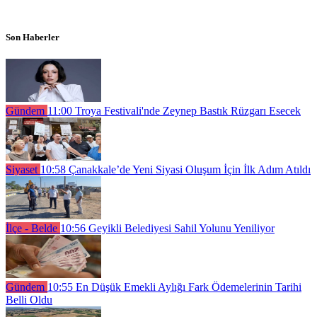
Son Haberler
Gündem
11:00
Troya Festivali'nde Zeynep Bastık Rüzgarı Esecek
Siyaset
10:58
Çanakkale’de Yeni Siyasi Oluşum İçin İlk Adım Atıldı
İlçe - Belde
10:56
Geyikli Belediyesi Sahil Yolunu Yeniliyor
Gündem
10:55
En Düşük Emekli Aylığı Fark Ödemelerinin Tarihi
Belli Oldu