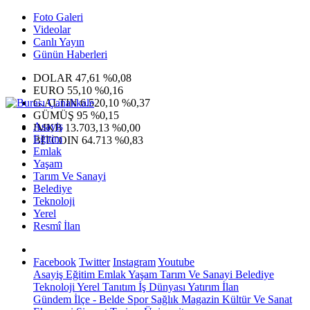
Foto Galeri
Videolar
Canlı Yayın
Günün Haberleri
DOLAR
47,61
%0,08
EURO
55,10
%0,16
G.ALTIN
6.520,10
%0,37
GÜMÜŞ
95
%0,15
Asayiş
IMKB
13.703,13
%0,00
Eğitim
BITCOIN
64.713
%0,83
Emlak
Yaşam
Tarım Ve Sanayi
Belediye
Teknoloji
Yerel
Resmî İlan
Facebook
Twitter
Instagram
Youtube
Asayiş
Eğitim
Emlak
Yaşam
Tarım Ve Sanayi
Belediye
Teknoloji
Yerel
Tanıtım
İş Dünyası
Yatırım
İlan
Gündem
İlçe - Belde
Spor
Sağlık
Magazin
Kültür Ve Sanat