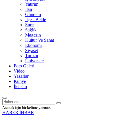
Yatırım
İlan
Gündem
İlçe - Belde
Spor
Sağlık
Magazin
Kültür Ve Sanat
Ekonomi
Siyaset
Turizm
Üniversite
Foto Galeri
Video
Yazarlar
Künye
İletişim
Aramak için bir kelime yazınız.
HABER İHBAR