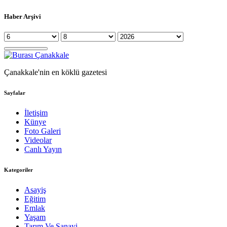
Haber Arşivi
Çanakkale'nin en köklü gazetesi
Sayfalar
İletişim
Künye
Foto Galeri
Videolar
Canlı Yayın
Kategoriler
Asayiş
Eğitim
Emlak
Yaşam
Tarım Ve Sanayi