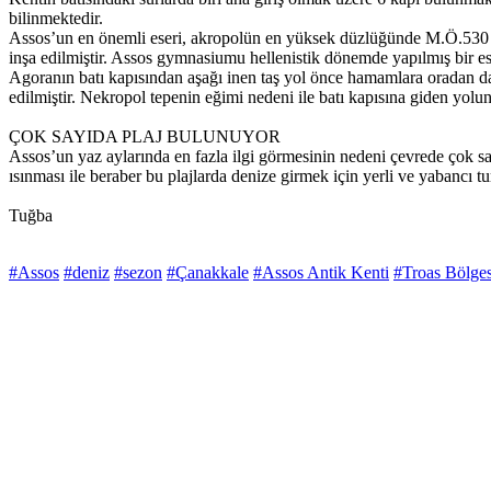
bilinmektedir.
Assos’un en önemli eseri, akropolün en yüksek düzlüğünde M.Ö.530 tar
inşa edilmiştir. Assos gymnasiumu hellenistik dönemde yapılmış bir es
Agoranın batı kapısından aşağı inen taş yol önce hamamlara oradan d
edilmiştir. Nekropol tepenin eğimi nedeni ile batı kapısına giden yolun
ÇOK SAYIDA PLAJ BULUNUYOR
Assos’un yaz aylarında en fazla ilgi görmesinin nedeni çevrede çok s
ısınması ile beraber bu plajlarda denize girmek için yerli ve yabancı tu
Tuğba
#Assos
#deniz
#sezon
#Çanakkale
#Assos Antik Kenti
#Troas Bölges