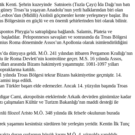
tik Kenti. Şehrin kuzeyinde Satnioeis (Tuzla Çayı) İda Dağı’nın batı
güney Troas’ta yaşayan Anadolu’nun yerli halklarından biri olan
i Lesbos’dan (Midilli) Aiolisli göçmenler kente yerleşmeye başlar. Bu
Bölgesinin en güçlü ve en önemli şehirlerinden biri olarak bilinir.
spontos Phrygia’sı satraplığına bağlandı. Salamis, Plateia ve
e başladılar. Peloponnesos savaşları ve sonrasında da Troas Bölgesi
Plinius Roma döneminde Assos’un Apollonia olarak isimlendirildiğini
s’da dünyaya geldi. M.Ö. 241 yılından itibaren Pergamon Krallığı’nın
olu ile Roma Devleti’nin kontrolüne geçer. M.S. 16 yılında Assos,
ılları arasında Bizans hakimiyeti yaşanmıştır. 1081-1097 yılları
praklarına katıldı.
61 yılında Troas Bölgesi tekrar Bizans hakimiyetine geçmiştir. 14.
misi inşa edildi.
an Türkler başarı elde edemezler. Ancak 14. yüzyılın başında Troas
vendigar Cami, akropolisin eteklerinde Arkaik devirden günümüze kadar
azı çalışmaları Kültür ve Turizm Bakanlığı’nın maddi desteği ile
Ünlü filozof Aristo M.Ö. 348 yılında ilk felsefe okulunun burada
 yaşamını kesintisiz sürdüren bir yerleşim yeridir. Kentin İlk Tunç
ayakta duran surlarının büyük kısmı M.Ö. 4. yüzyılda yapıldığı