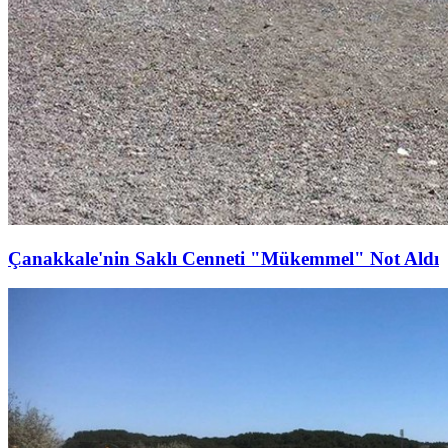
Çanakkale'nin Saklı Cenneti "Mükemmel" Not Aldı