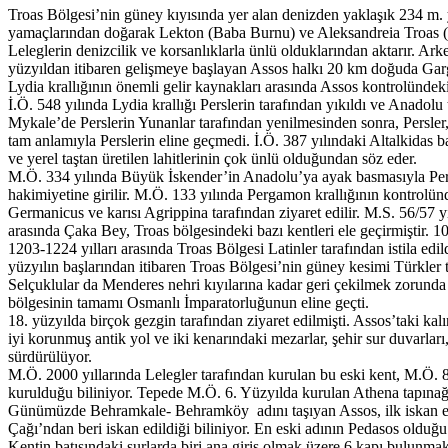
Troas Bölgesi’nin güney kıyısında yer alan denizden yaklaşık 234 m. 
yamaçlarından doğarak Lekton (Baba Burnu) ve Aleksandreia Troas (Da
Leleglerin denizcilik ve korsanlıklarla ünlü olduklarından aktarır. Ar
yüzyıldan itibaren gelişmeye başlayan Assos halkı 20 km doğuda Gargar
Lydia krallığının önemli gelir kaynakları arasında Assos kontrolünde
İ.Ö. 548 yılında Lydia krallığı Perslerin tarafından yıkıldı ve Anadolu
Mykale’de Perslerin Yunanlar tarafından yenilmesinden sonra, Persler,
tam anlamıyla Perslerin eline geçmedi. İ.Ö. 387 yılındaki Altalkidas 
ve yerel taştan üretilen lahitlerinin çok ünlü olduğundan söz eder.
M.Ö. 334 yılında Büyük İskender’in Anadolu’ya ayak basmasıyla Pers 
hakimiyetine girilir. M.Ö. 133 yılında Pergamon krallığının kontrolün
Germanicus ve karısı Agrippina tarafından ziyaret edilir. M.S. 56/57 yı
arasında Çaka Bey, Troas bölgesindeki bazı kentleri ele geçirmiştir. 
1203-1224 yılları arasında Troas Bölgesi Latinler tarafından istila ed
yüzyılın başlarından itibaren Troas Bölgesi’nin güney kesimi Türkler 
Selçuklular da Menderes nehri kıyılarına kadar geri çekilmek zorund
bölgesinin tamamı Osmanlı İmparatorluğunun eline geçti.
18. yüzyılda birçok gezgin tarafından ziyaret edilmişti. Assos’taki k
iyi korunmuş antik yol ve iki kenarındaki mezarlar, şehir sur duvarları
sürdürülüyor.
M.Ö. 2000 yıllarında Lelegler tarafından kurulan bu eski kent, M.Ö. 8.
kurulduğu biliniyor. Tepede M.Ö. 6. Yüzyılda kurulan Athena tapınağı 
Günümüzde Behramkale- Behramköy adını taşıyan Assos, ilk iskan edild
Çağı’ndan beri iskan edildiği biliniyor. En eski adının Pedasos olduğu
Kentin batısındaki surlarda biri ana giriş olmak üzere 6 kapı bulunma