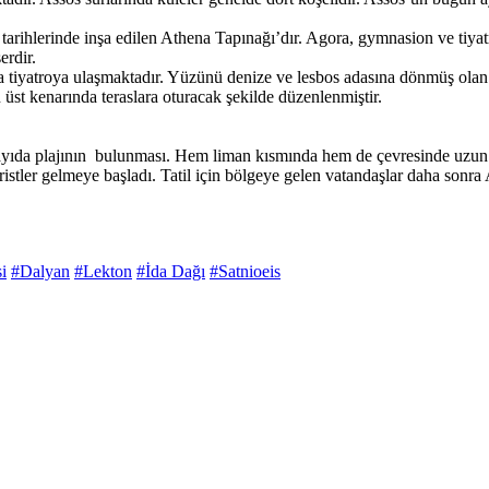
ihlerinde inşa edilen Athena Tapınağı’dır. Agora, gymnasion ve tiyatro
erdir.
a tiyatroya ulaşmaktadır. Yüzünü denize ve lesbos adasına dönmüş olan
 üst kenarında teraslara oturacak şekilde düzenlenmiştir.
ayıda plajının bulunması. Hem liman kısmında hem de çevresinde uzun pl
ristler gelmeye başladı. Tatil için bölgeye gelen vatandaşlar daha sonra 
i
#Dalyan
#Lekton
#İda Dağı
#Satnioeis