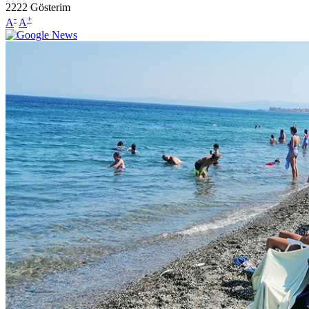
2222
Gösterim
-
+
A
A