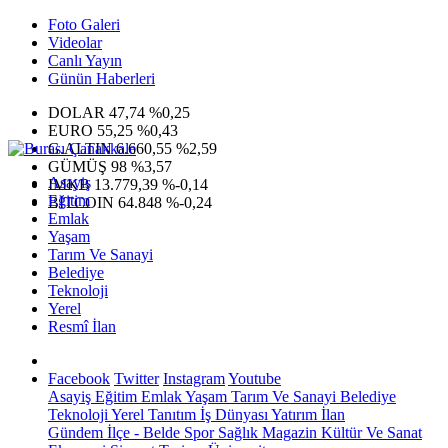
Foto Galeri
Videolar
Canlı Yayın
Günün Haberleri
DOLAR
47,74
%0,25
EURO
55,25
%0,43
G.ALTIN
6.660,55
%2,59
GÜMÜŞ
98
%3,57
Asayiş
IMKB
13.779,39
%-0,14
Eğitim
BITCOIN
64.848
%-0,24
Emlak
Yaşam
Tarım Ve Sanayi
Belediye
Teknoloji
Yerel
Resmî İlan
Facebook
Twitter
Instagram
Youtube
Asayiş
Eğitim
Emlak
Yaşam
Tarım Ve Sanayi
Belediye
Teknoloji
Yerel
Tanıtım
İş Dünyası
Yatırım
İlan
Gündem
İlçe - Belde
Spor
Sağlık
Magazin
Kültür Ve Sanat