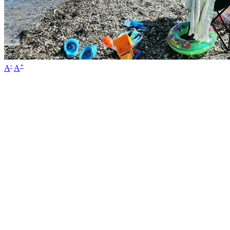
-
+
A
A