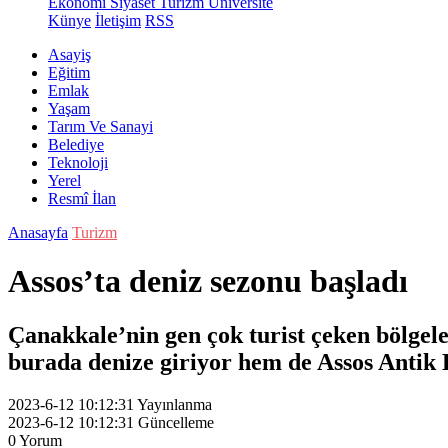
Ekonomi
Siyaset
Turizm
Üniversite
Künye
İletişim
RSS
Asayiş
Eğitim
Emlak
Yaşam
Tarım Ve Sanayi
Belediye
Teknoloji
Yerel
Resmî İlan
Anasayfa
Turizm
Assos’ta deniz sezonu başladı
Çanakkale’nin gen çok turist çeken bölgele
burada denize giriyor hem de Assos Antik K
2023-6-12 10:12:31
Yayınlanma
2023-6-12 10:12:31
Güncelleme
0
Yorum