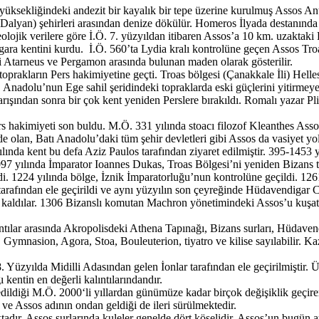
yüksekliğindeki andezit bir kayalık bir tepe üzerine kurulmuş Assos An
lyan) şehirleri arasından denize dökülür. Homeros İlyada destanında 
keolojik verilere göre İ.Ö. 7. yüzyıldan itibaren Assos’a 10 km. uzaktak
a kentini kurdu. İ.Ö. 560’ta Lydia kralı kontrolüne geçen Assos Troas 
ki Atarneus ve Pergamon arasında bulunan maden olarak gösterilir.
 toprakların Pers hakimiyetine geçti. Troas bölgesi (Çanakkale İli) Helle
 Anadolu’nun Ege sahil şeridindeki topraklarda eski güçlerini yitirmey
barışından sonra bir çok kent yeniden Perslere bırakıldı. Romalı yazar 
hakimiyeti son buldu. M.Ö. 331 yılında stoacı filozof Kleanthes Asso
de olan, Batı Anadolu’daki tüm şehir devletleri gibi Assos da vasiyet y
lında kent bu defa Aziz Paulos tarafından ziyaret edilmiştir. 395-1453 y
1097 yılında İmparator Ioannes Dukas, Troas Bölgesi’ni yeniden Bizans to
ildi. 1224 yılında bölge, İznik İmparatorluğu’nun kontrolüne geçildi. 12
tarafından ele geçirildi ve aynı yüzyılın son çeyreğinde Hüdavendigar Ca
a kaldılar. 1306 Bizanslı komutan Machron yönetimindeki Assos’u kuşat
alıntılar arasında Akropolisdeki Athena Tapınağı, Bizans surları, Hüda
, Gymnasion, Agora, Stoa, Bouleuterion, tiyatro ve kilise sayılabilir. K
 Yüzyılda Midilli Adasından gelen İonlar tarafından ele geçirilmiştir. 
kentin en değerli kalıntılarındandır.
iği M.Ö. 2000‘li yıllardan günümüze kadar birçok değişiklik geçirerek
 ve Assos adının ondan geldiği de ileri sürülmektedir.
ktadır. Assos surlarında kuleler genelde dört köşelidir. Assos’un bugün 