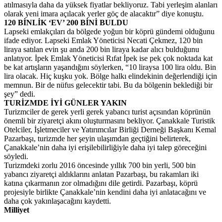
atılmasıyla daha da yüksek fiyatlar bekliyoruz. Tabi yerleşim alanları
olarak yeni imara açılacak yerler göç de alacaktır” diye konuştu.
120 BİNLİK ‘EV’ 200 BİNİ BULDU
Lapseki emlakçıları da bölgede yoğun bir köprü gündemi olduğunu
ifade ediyor. Lapseki Emlak Yöneticisi Necati Çekmez, 120 bin
liraya satılan evin şu anda 200 bin liraya kadar alıcı bulduğunu
anlatıyor. İpek Emlak Yöneticisi Rıfat İpek ise pek çok noktada kat
be kat artışların yaşandığını söylerken, “10 liraysa 100 lira oldu. Bin
lira olacak. Hiç kuşku yok. Bölge halkı elindekinin değerlendiği için
memnun. Bir de nüfus gelecektir tabi. Bu da bölgenin beklediği bir
şey” dedi.
TURİZMDE İYİ GÜNLER YAKIN
Turizmciler de gerek yerli gerek yabancı turist açısından köprünün
önemli bir ziyaretçi akını oluşturmasını bekliyor. Çanakkale Turistik
Otelciler, İşletmeciler ve Yatırımcılar Birliği Derneği Başkanı Kemal
Pazarbaşı, turizmde her şeyin ulaşımdan geçtiğini belirterek,
Çanakkale’nin daha iyi erişilebilirliğiyle daha iyi talep göreceğini
söyledi.
Turizmdeki zorlu 2016 öncesinde yıllık 700 bin yerli, 500 bin
yabancı ziyaretçi aldıklarını anlatan Pazarbaşı, bu rakamları iki
katına çıkarmanın zor olmadığını dile getirdi. Pazarbaşı, köprü
projesiyle birlikte Çanakkale’nin kendini daha iyi anlatacağını ve
daha çok yakınlaşacağını kaydetti.
Milliyet