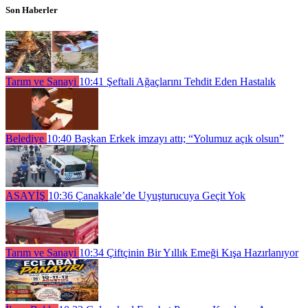
Son Haberler
Tarım ve Sanayi
10:41
Şeftali Ağaçlarını Tehdit Eden Hastalık
Belediye
10:40
Başkan Erkek imzayı attı; “Yolumuz açık olsun”
ASAYİŞ
10:36
Çanakkale’de Uyuşturucuya Geçit Yok
Tarım ve Sanayi
10:34
Çiftçinin Bir Yıllık Emeği Kışa Hazırlanıyor