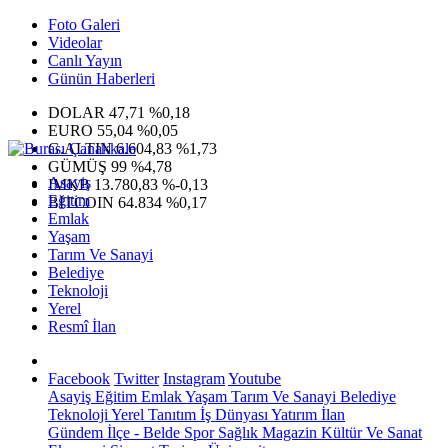
Foto Galeri
Videolar
Canlı Yayın
Günün Haberleri
DOLAR
47,71
%0,18
EURO
55,04
%0,05
G.ALTIN
6.604,83
%1,73
GÜMÜŞ
99
%4,78
Asayiş
IMKB
13.780,83
%-0,13
Eğitim
BITCOIN
64.834
%0,17
Emlak
Yaşam
Tarım Ve Sanayi
Belediye
Teknoloji
Yerel
Resmî İlan
Facebook
Twitter
Instagram
Youtube
Asayiş
Eğitim
Emlak
Yaşam
Tarım Ve Sanayi
Belediye
Teknoloji
Yerel
Tanıtım
İş Dünyası
Yatırım
İlan
Gündem
İlçe - Belde
Spor
Sağlık
Magazin
Kültür Ve Sanat