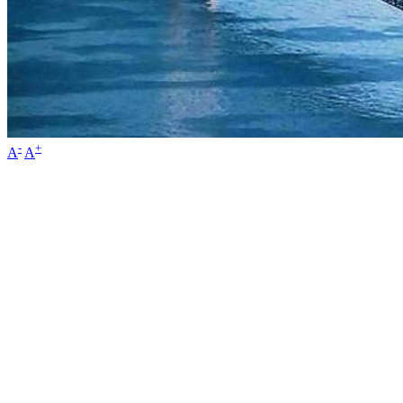
-
+
A
A