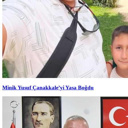
Minik Yusuf Çanakkale’yi Yasa Boğdu