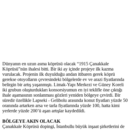
Dünyanın en uzun asma köprüsü olacak “1915 Çanakkale
Köprüsü”nün ihalesi bitti. Bir iki ay içinde projeye ilk kazma
vurulacak. Projenin ilk duyulduğu andan itibaren gerek köprü
gerekse otoyolların çevresindeki bölgelerde ev ve arazi fiyatlarında
belirgin bir artış yaşanmıştı. Limak-Yapı Merkezi ve Güney Koreli
iki grubun oluşturdukları konsorsiyumun en iyi teklifle öne çıktığı
ihale aşamasının sonlanması gözleri yeniden bölgeye çevirdi. Bir
süredir özellikle Lapseki - Gelibolu arasında konut fiyatları yüzde 50
oranında artarken arsa ve tarla fiyatlarında yüzde 100, hatta kimi
yerlerde yüzde 200’ü aşan artışlar kaydedildi.
BÖLGEYE AKIN OLACAK
Çanakkale Köprüsü dopingi, İstanbullu büyük inşaat şirketlerini de