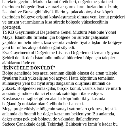
harekete geçirdi. Markalı konut üreticileri, değerleme şirketleri
üzerinden bölgede fiyat ve arazi araştırmalarını hızlandırdı. İzmir,
İstanbul ve Bursa gibi büyük illerin yapılacak otoyol ve köprü
üzerinden bölgeye erişimi kolaylaştıracak olması yeni konut projeleri
ve turizm yatırımlarının kısa sürede bölgede yükseleceğinin
göstergesi.
TSKB Gayrimenkul Değerleme Genel Müdürü Makbule Yönel
Maya, İstanbullu firmalar için bölgede bir süredir çalışmalar
yaptıklarını belirtirken, kısa ve orta vadede fiyat artışları ile bölgeye
yeni bir nüfus akışı olabileceğini söyledi.
Eva Gayrimenkul Değerleme Lisanslı Değerleme Uzmanı Şeyma
Şehirli de ilk defa İstanbullu müteahhitlerden bölge için talepler
aldıklarını ifade etti.
'İKİNCİ ELE DÖNÜLDÜ'
Bölge genelinde boş arazi oranının düşük olması da artan taleple
fiyatların hızlı yükselişine yol açıyor. Hatta köprünün temelinin
atılmasıyla yeni bir fiyat artışı dalgasının oluşması ihtimali de
yüksek. Bölgedeki emlakçılar, birçok konut, vasıfsız tarla ve imarlı
arazinin şimdiden ikinci el olarak satıldığını ifade ediyor.
Kuşkusuz en rağbet gören alanlar köprünün iki yakasında
bağlandığı noktalar olan Gelibolu ile Lapseki.
Mega proje etkisiyle bölgenin sanayi yatırımları çekmesi, lojistik
anlamda da önemli bir değer kazanımı bekleniyor. Bu anlamda,
değer artışı pek çok bölgeyi de yakından ilgilendiriyor.
Sadece Çanakkale değil, Tekirdağ, Balıkesir ve İzmir’e kadar bu