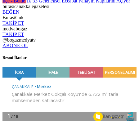
İlçe - Belde
10:33
Geleneksel Eceabat Panayırı Kapılarını Açıyor
burasicanakkalegazetesi
BEĞEN
BurasiCnk
TAKİP ET
medyabogaz
TAKİP ET
@bogazmedyatv
ABONE OL
Resmî İlanlar