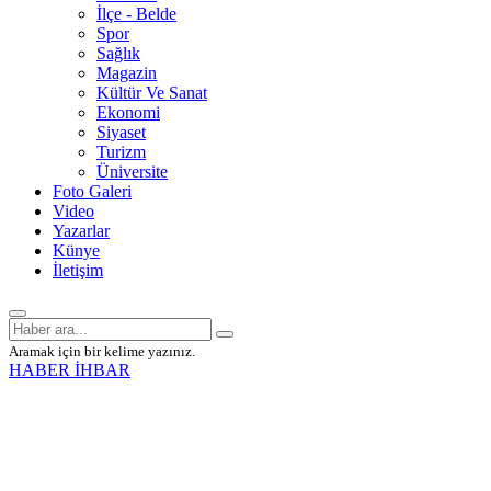
İlçe - Belde
Spor
Sağlık
Magazin
Kültür Ve Sanat
Ekonomi
Siyaset
Turizm
Üniversite
Foto Galeri
Video
Yazarlar
Künye
İletişim
Aramak için bir kelime yazınız.
HABER İHBAR