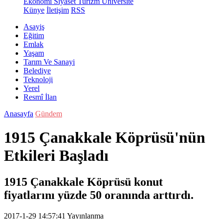
Ekonomi
Siyaset
Turizm
Üniversite
Künye
İletişim
RSS
Asayiş
Eğitim
Emlak
Yaşam
Tarım Ve Sanayi
Belediye
Teknoloji
Yerel
Resmî İlan
Anasayfa
Gündem
1915 Çanakkale Köprüsü'nün
Etkileri Başladı
1915 Çanakkale Köprüsü konut
fiyatlarını yüzde 50 oranında arttırdı.
2017-1-29 14:57:41
Yayınlanma