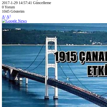
2017-1-29 14:57:41
Güncelleme
0
Yorum
1045
Gösterim
-
+
A
A