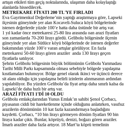
artışın etkileri tüm geçiş noktalarında, ulaşımın daha kolaylaştığı
alanlarda hissedilecek.
METREKARE FİYATI 200 TL'YE FIRLADI
Eva Gayrimenkul Değerleme’nin yaptığı araştırmaya göre, Lapseki
ilçesinin güneyinde yer alan Kocaveli-Suluca köyü bölgelerinde
istenen değerlerde yüzde 100’e hatta daha üstünde bir artış var.
1 yıl kadar önce metrekaresi 25-80 lira arasında oan arazi fiyatları
son zamanlarda 70-200 lirayı gördü. Gelibolu bölgesinde ilçenin
güneyinde yer alan Sütlüce köyü bölgelerinde de istenen değerler
bakımından yüzde 100’e varan artışlar görülüyor. En fazla
metrekaresi 50-60 lirayı gören araziler anda 130 lirayı geçen
fiyatlarla satılıyor.
Şehrin Gelibolu bölgesinin büyük bölümünün Gelibolu Yarımadası
Tarihi Milli Parkı kapsamında olması sebebiyle bölgede yapılaşma
kısıtlamaları bulunuyor. Bölge genel olarak ikinci ve üçüncü derece
sit alanı olduğu için yapılaşma belirli izinlerin alınmasının ardından
yapılabiliyor. Bu yüzden Gelibolu’da fiyat artışı daha sınırlı kalsa da
Lapseki’de daha hızlı bir artış var.
ARAZİ FİYATI 1'Dİ 10 OLDU
Gelibolu emlakçılarından Yunus Emlak’ın sahibi Şenol Çorbacı,
piyasanın ciddi bir hareketlenme içinde olduğunu anlatırken, vasıfsız
arazilerin dönümünün 10 kat fazla kazandırmaya başladığını
kaydetti. Çorbacı, “10 bin lirayı görmeyen dönüm fiyatları 90 bin
liraya kadar çıktı. Bunlar, köprüyü, denizi, boğazı gören araziler.
İmarlı araziler daha fazla artıyor. 18 Mart’ta köprü temelinin