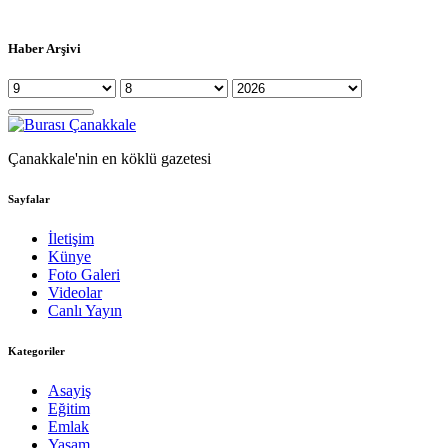
Haber Arşivi
Çanakkale'nin en köklü gazetesi
Sayfalar
İletişim
Künye
Foto Galeri
Videolar
Canlı Yayın
Kategoriler
Asayiş
Eğitim
Emlak
Yaşam