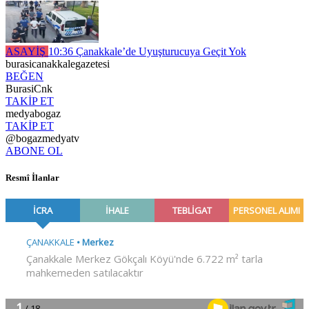
ASAYİŞ
10:36
Çanakkale’de Uyuşturucuya Geçit Yok
burasicanakkalegazetesi
BEĞEN
BurasiCnk
TAKİP ET
medyabogaz
TAKİP ET
@bogazmedyatv
ABONE OL
Resmî İlanlar