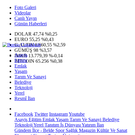
Foto Galeri
Videolar
Canlı Yayın
Günün Haberleri
DOLAR
47,74
%0,25
EURO
55,25
%0,43
G.ALTIN
6.660,55
%2,59
GÜMÜŞ
98
%3,57
Asayiş
IMKB
13.779,39
%-0,14
Eğitim
BITCOIN
65.256
%0,38
Emlak
Yaşam
Tarım Ve Sanayi
Belediye
Teknoloji
Yerel
Resmî İlan
Facebook
Twitter
Instagram
Youtube
Asayiş
Eğitim
Emlak
Yaşam
Tarım Ve Sanayi
Belediye
Teknoloji
Yerel
Tanıtım
İş Dünyası
Yatırım
İlan
Gündem
İlçe - Belde
Spor
Sağlık
Magazin
Kültür Ve Sanat