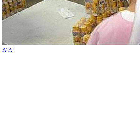
-
+
A
A