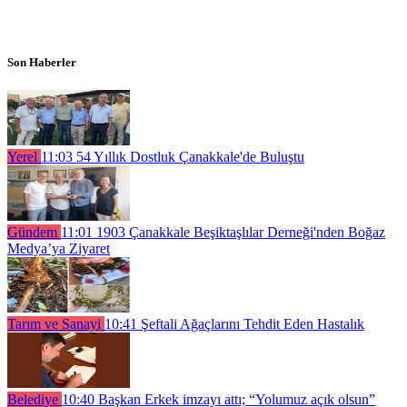
Son Haberler
Yerel
11:03
54 Yıllık Dostluk Çanakkale'de Buluştu
Gündem
11:01
1903 Çanakkale Beşiktaşlılar Derneği'nden Boğaz
Medya’ya Ziyaret
Tarım ve Sanayi
10:41
Şeftali Ağaçlarını Tehdit Eden Hastalık
Belediye
10:40
Başkan Erkek imzayı attı; “Yolumuz açık olsun”