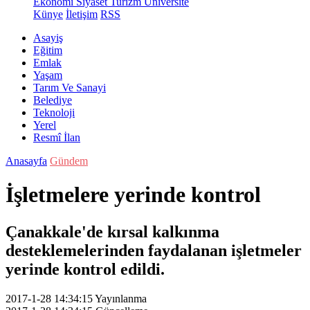
Ekonomi
Siyaset
Turizm
Üniversite
Künye
İletişim
RSS
Asayiş
Eğitim
Emlak
Yaşam
Tarım Ve Sanayi
Belediye
Teknoloji
Yerel
Resmî İlan
Anasayfa
Gündem
İşletmelere yerinde kontrol
Çanakkale'de kırsal kalkınma
desteklemelerinden faydalanan işletmeler
yerinde kontrol edildi.
2017-1-28 14:34:15
Yayınlanma