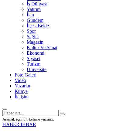
İş Dünyası
Yatırım
İlan
Gündem
İlçe - Belde
Spor
Sağlık
Magazin
Kültür Ve Sanat
Ekonomi
Siyaset
Turizm
Üniversite
Foto Galeri
Video
Yazarlar
Künye
İletişim
Aramak için bir kelime yazınız.
HABER İHBAR