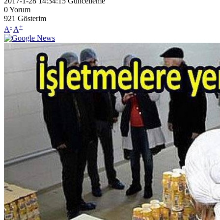
2017-1-28 14:34:15
Güncelleme
0
Yorum
921
Gösterim
-
+
A
A