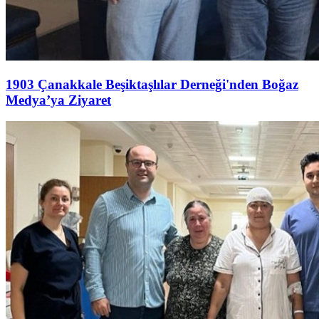
1903 Çanakkale Beşiktaşlılar Derneği'nden Boğaz
Medya’ya Ziyaret