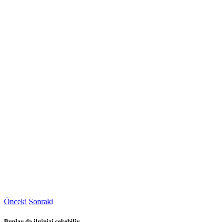
Önceki
Sonraki
Bunlar da ilginizi çekebilir