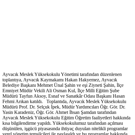
Ayvacık Meslek Yüksekokulu Yönetimi tarafından düzenlenen
toplantıya, Ayvacık Kaymakamı Hakan Hakyemez, Ayvacık
Belediye Başkanı Mehmet Ünal Şahin ve eşi Ziyneti Şahin, İlçe
Emniyet Müdür Vekili Ali Osman Kul, İlçe Milli Eğitim Şube
Müdürü Tayfun Aksoy, Esnaf ve Sanatkâr Odası Başkanı Hasan
Fehmi Arıkan katıldı. Toplantıda, Ayvacık Meslek Yüksekokulu
Müdürü Prof. Dr. Selçuk İpek, Müdür Yardımcıları Öğr. Gör. Dr.
Yasin Karadeniz, Öğr. Gör. Ahmet İhsan Şamdan tarafından
Ayvacık Meslek Yüksekokulu Eğitim Öğretim faaliyetleri hakkında
kısa bilgilendirme yapıldı. Yüksekokulumuz tarafından açılması
düşünülen, işgücü piyasasında ihtiyaç duyulan nitelikli programlar
yerel yönetim temsilcileri ile paylaşıldı ve bu programlar hakkında