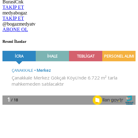
BurasiCnk
TAKİP ET
medyabogaz
TAKİP ET
@bogazmedyatv
ABONE OL
Resmî İlanlar