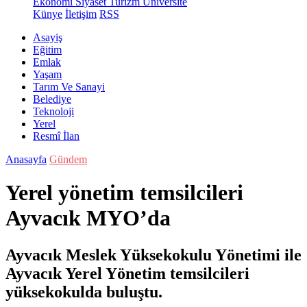
Ekonomi
Siyaset
Turizm
Üniversite
Künye
İletişim
RSS
Asayiş
Eğitim
Emlak
Yaşam
Tarım Ve Sanayi
Belediye
Teknoloji
Yerel
Resmî İlan
Anasayfa
Gündem
Yerel yönetim temsilcileri
Ayvacık MYO’da
Ayvacık Meslek Yüksekokulu Yönetimi ile
Ayvacık Yerel Yönetim temsilcileri
yüksekokulda buluştu.