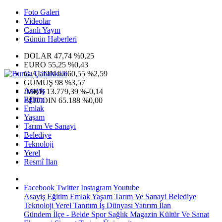
Foto Galeri
Videolar
Canlı Yayın
Günün Haberleri
DOLAR
47,74
%0,25
EURO
55,25
%0,43
G.ALTIN
6.660,55
%2,59
GÜMÜŞ
98
%3,57
Asayiş
IMKB
13.779,39
%-0,14
Eğitim
BITCOIN
65.188
%0,00
Emlak
Yaşam
Tarım Ve Sanayi
Belediye
Teknoloji
Yerel
Resmî İlan
Facebook
Twitter
Instagram
Youtube
Asayiş
Eğitim
Emlak
Yaşam
Tarım Ve Sanayi
Belediye
Teknoloji
Yerel
Tanıtım
İş Dünyası
Yatırım
İlan
Gündem
İlçe - Belde
Spor
Sağlık
Magazin
Kültür Ve Sanat