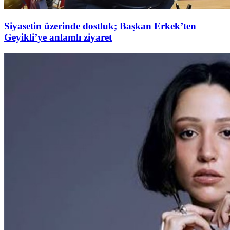
Siyasetin üzerinde dostluk; Başkan Erkek’ten
Geyikli’ye anlamlı ziyaret