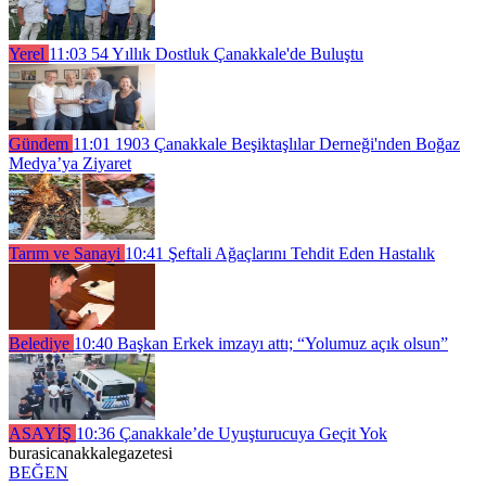
Yerel
11:03
54 Yıllık Dostluk Çanakkale'de Buluştu
Gündem
11:01
1903 Çanakkale Beşiktaşlılar Derneği'nden Boğaz
Medya’ya Ziyaret
Tarım ve Sanayi
10:41
Şeftali Ağaçlarını Tehdit Eden Hastalık
Belediye
10:40
Başkan Erkek imzayı attı; “Yolumuz açık olsun”
ASAYİŞ
10:36
Çanakkale’de Uyuşturucuya Geçit Yok
burasicanakkalegazetesi
BEĞEN