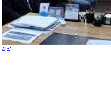
-
+
A
A