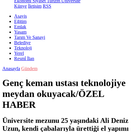
Ekonomi
Siyaset
Turizm
Üniversite
Künye
İletişim
RSS
Asayiş
Eğitim
Emlak
Yaşam
Tarım Ve Sanayi
Belediye
Teknoloji
Yerel
Resmî İlan
Anasayfa
Gündem
Genç keman ustası teknolojiye
meydan okuyacak/ÖZEL
HABER
Üniversite mezunu 25 yaşındaki Ali Deniz
Uzun, kendi çabalarıyla ürettiği el yapımı