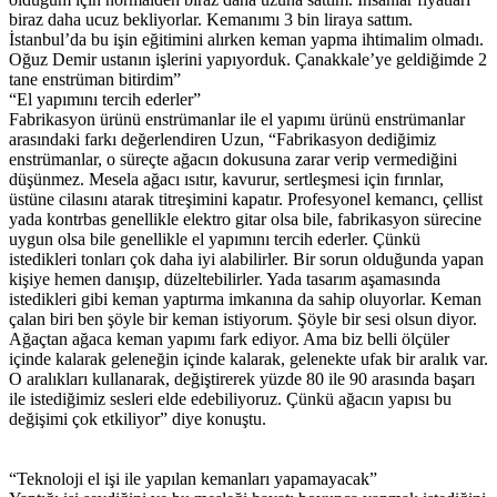
biraz daha ucuz bekliyorlar. Kemanımı 3 bin liraya sattım.
İstanbul’da bu işin eğitimini alırken keman yapma ihtimalim olmadı.
Oğuz Demir ustanın işlerini yapıyorduk. Çanakkale’ye geldiğimde 2
tane enstrüman bitirdim”
“El yapımını tercih ederler”
Fabrikasyon ürünü enstrümanlar ile el yapımı ürünü enstrümanlar
arasındaki farkı değerlendiren Uzun, “Fabrikasyon dediğimiz
enstrümanlar, o süreçte ağacın dokusuna zarar verip vermediğini
düşünmez. Mesela ağacı ısıtır, kavurur, sertleşmesi için fırınlar,
üstüne cilasını atarak titreşimini kapatır. Profesyonel kemancı, çellist
yada kontrbas genellikle elektro gitar olsa bile, fabrikasyon sürecine
uygun olsa bile genellikle el yapımını tercih ederler. Çünkü
istedikleri tonları çok daha iyi alabilirler. Bir sorun olduğunda yapan
kişiye hemen danışıp, düzeltebilirler. Yada tasarım aşamasında
istedikleri gibi keman yaptırma imkanına da sahip oluyorlar. Keman
çalan biri ben şöyle bir keman istiyorum. Şöyle bir sesi olsun diyor.
Ağaçtan ağaca keman yapımı fark ediyor. Ama biz belli ölçüler
içinde kalarak geleneğin içinde kalarak, gelenekte ufak bir aralık var.
O aralıkları kullanarak, değiştirerek yüzde 80 ile 90 arasında başarı
ile istediğimiz sesleri elde edebiliyoruz. Çünkü ağacın yapısı bu
değişimi çok etkiliyor” diye konuştu.
“Teknoloji el işi ile yapılan kemanları yapamayacak”