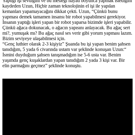
Yaptığı işi sevdiğini ve bu mesleği hayatı boyunca yapmak istediğini
kaydeden Uzun, Hiçbir zaman teknolojinin el işi ile yapılan
kemanları yapamayacağını dikkat çekti. Uzun, “Çünkü bunu
yapması demek tamamen insansı bir robot yapabilmesi gerekiyor.
İnsanın yaptığı işleri yapan bir robot yaparsa bizimde işleri yapabilir.
Çünkü ağaca dokunacak, o ağacın yapısını anlayacak. Bu ağaç sert
mi?, yumuşak mı? Bu ağaç nasıl ses verir gibi yorum yapması lazım.
Bizim seviyeye ulaşabilmesi için.
“Genç luthier olarak 2-3 kişiyiz” Şuanda bu işi yapan benim şahsen
tanıdığım, 5 yada 6 civarında ustam var şeklinde konuşan Uzun:“
İsmini duyduğum şahsen tanışmadığım ise 5-6 usta var. Benim
yaşımda genç kuşaklardan yapan tanıdığım 2 yada 3 kişi var. Bir
elin parmağını geçmez” şeklinde konuştu.