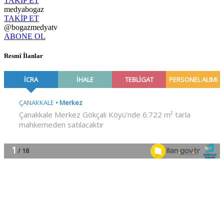
TAKİP ET
medyabogaz
TAKİP ET
@bogazmedyatv
ABONE OL
Resmî İlanlar