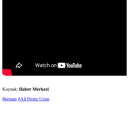
Kaynak:
Haber Merkezi
#keman
#Ali Deniz Uzun