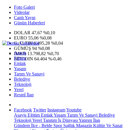
Foto Galeri
Videolar
Canlı Yayın
Günün Haberleri
DOLAR
47,67
%0,10
EURO
55,06
%0,08
G.ALTIN
6.495,28
%0,04
GÜMÜŞ
94
%0,08
Asayiş
IMKB
13.798,82
%0,70
Eğitim
BITCOIN
64.404
%-0,46
Emlak
Yaşam
Tarım Ve Sanayi
Belediye
Teknoloji
Yerel
Resmî İlan
Facebook
Twitter
Instagram
Youtube
Asayiş
Eğitim
Emlak
Yaşam
Tarım Ve Sanayi
Belediye
Teknoloji
Yerel
Tanıtım
İş Dünyası
Yatırım
İlan
Gündem
İlçe - Belde
Spor
Sağlık
Magazin
Kültür Ve Sanat