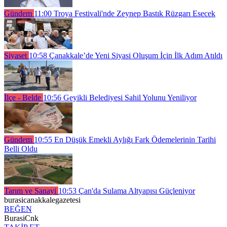
Gündem
11:00
Troya Festivali'nde Zeynep Bastık Rüzgarı Esecek
Siyaset
10:58
Çanakkale’de Yeni Siyasi Oluşum İçin İlk Adım Atıldı
İlçe - Belde
10:56
Geyikli Belediyesi Sahil Yolunu Yeniliyor
Gündem
10:55
En Düşük Emekli Aylığı Fark Ödemelerinin Tarihi
Belli Oldu
Tarım ve Sanayi
10:53
Çan'da Sulama Altyapısı Güçleniyor
burasicanakkalegazetesi
BEĞEN
BurasiCnk