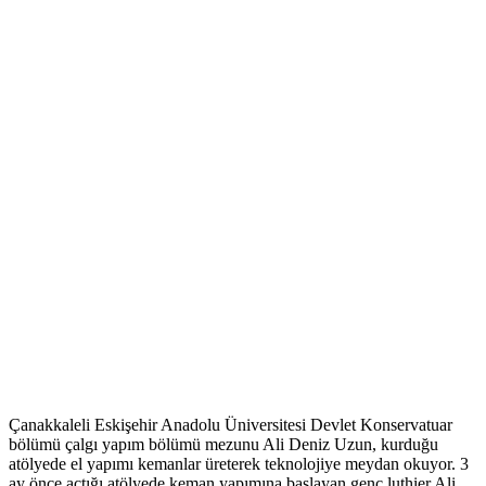
Çanakkaleli Eskişehir Anadolu Üniversitesi Devlet Konservatuar
bölümü çalgı yapım bölümü mezunu Ali Deniz Uzun, kurduğu
atölyede el yapımı kemanlar üreterek teknolojiye meydan okuyor. 3
ay önce açtığı atölyede keman yapımına başlayan genç luthier Ali