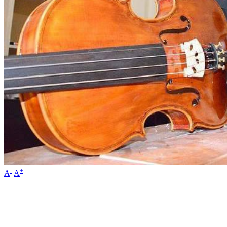
-
+
A
A