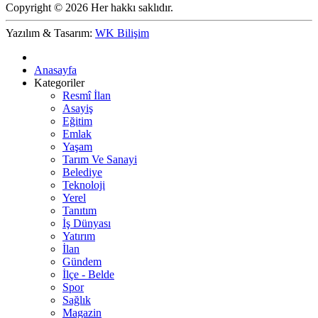
Copyright © 2026 Her hakkı saklıdır.
Yazılım & Tasarım:
WK Bilişim
Anasayfa
Kategoriler
Resmî İlan
Asayiş
Eğitim
Emlak
Yaşam
Tarım Ve Sanayi
Belediye
Teknoloji
Yerel
Tanıtım
İş Dünyası
Yatırım
İlan
Gündem
İlçe - Belde
Spor
Sağlık
Magazin