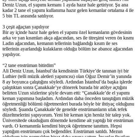
Deniz Uzun, el yapımı kemanı 1 ayda hazır hale getiriyor. Şu ana
kadar 2 tane el yapımı kullanıma hazır gelen kemanlar ortalama 4 ile
5 bin TL arasında satılıyor.
3 çeşit ağaçtan yapılıyor
Bir ay içinde hazır hale gelen el yapımı özel kemanların gövdesinin
arka ve yan kısımları akça ağacından, ses ile titreşimi veren ön kısmı
Ladin ağacından, kemanın tellerinin bağlandığı kısım ile ses
tellerinin ayarlandığı kulakların olduğu bölüm ise abanoz ağacından
yapılıyor.
“2 tane enstrüman bitirdim”
Ali Deniz Uzun, İstanbul’da kendisinin Türkiye’de tanınan iyi bir
Luthier (telli müzik aletleri yapımcısı) olan Oğuz Demir’in yanında
8 ay boyunca çalıştığını söyledi. Ardından İstanbul’da başka işlerde
çalıştıktan sonra Çanakkale’ye dönerek burada bir atölye açtığını
belirten Uzun sözlerine şöyle devam etti: “Çanakkale’de el yapımı
keman yapımına başladım. Ardından daha önceden tanıştığım müzik
öğretmenliği bölümü öğretmenleri burada böyle bir ihtiyaç olduğunu
söyledi. Şuanda Çanakkale’de genelde enstrümanların ufak tefek
düzeltmelerini yapıyorum. Yeni bir keman için henüz bir talep yok.
Üniversitede okuduğum dönemde kendime ait yaptığı bir enstrüman
vardı. O kemanımla kendimi birçok öğretmene tanıttım. Hepsi
yaptığım enstrümanı çok beğendiler. Enstrüman satıldı. Mezun
olduğum için normalden biraz daha uzuna sattım. İnsanlar fiyatları