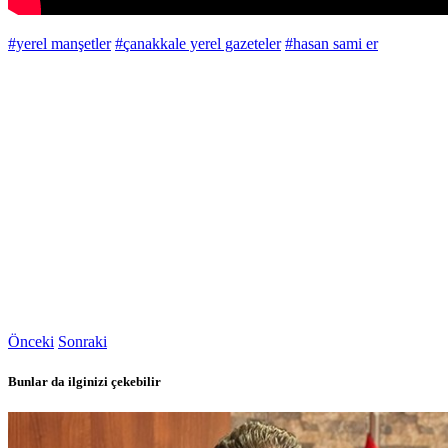
#yerel manşetler
#çanakkale yerel gazeteler
#hasan sami er
Önceki
Sonraki
Bunlar da ilginizi çekebilir