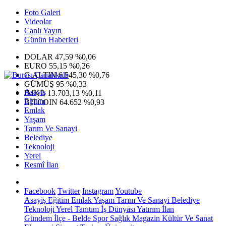
Foto Galeri
Videolar
Canlı Yayın
Günün Haberleri
DOLAR
47,59
%0,06
EURO
55,15
%0,26
G.ALTIN
6.545,30
%0,76
GÜMÜŞ
95
%0,33
Asayiş
IMKB
13.703,13
%0,11
Eğitim
BITCOIN
64.652
%0,93
Emlak
Yaşam
Tarım Ve Sanayi
Belediye
Teknoloji
Yerel
Resmî İlan
Facebook
Twitter
Instagram
Youtube
Asayiş
Eğitim
Emlak
Yaşam
Tarım Ve Sanayi
Belediye
Teknoloji
Yerel
Tanıtım
İş Dünyası
Yatırım
İlan
Gündem
İlçe - Belde
Spor
Sağlık
Magazin
Kültür Ve Sanat