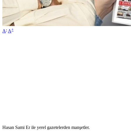
-
+
A
A
Hasan Sami Er ile yerel gazetelerden manşetler.