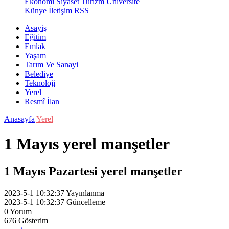
Ekonomi
Siyaset
Turizm
Üniversite
Künye
İletişim
RSS
Asayiş
Eğitim
Emlak
Yaşam
Tarım Ve Sanayi
Belediye
Teknoloji
Yerel
Resmî İlan
Anasayfa
Yerel
1 Mayıs yerel manşetler
1 Mayıs Pazartesi yerel manşetler
2023-5-1 10:32:37
Yayınlanma
2023-5-1 10:32:37
Güncelleme
0
Yorum
676
Gösterim