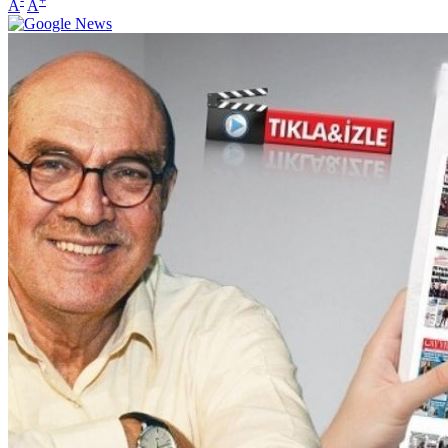
-
+
A
A