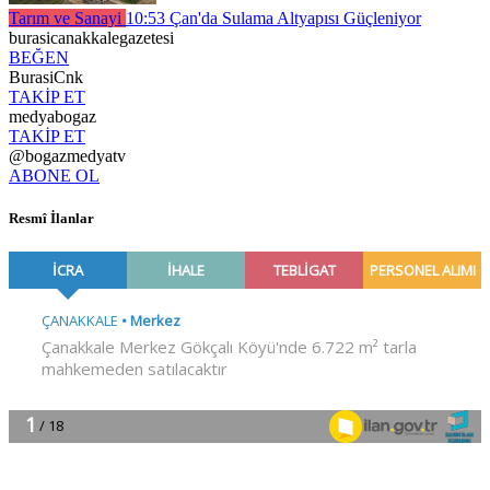
Tarım ve Sanayi
10:53
Çan'da Sulama Altyapısı Güçleniyor
burasicanakkalegazetesi
BEĞEN
BurasiCnk
TAKİP ET
medyabogaz
TAKİP ET
@bogazmedyatv
ABONE OL
Resmî İlanlar