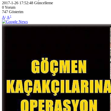
2017-1-26 17:52:48
Güncelleme
0
Yorum
747
Gösterim
-
+
A
A