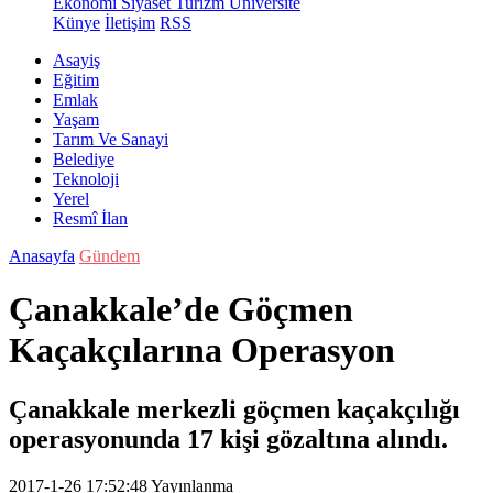
Ekonomi
Siyaset
Turizm
Üniversite
Künye
İletişim
RSS
Asayiş
Eğitim
Emlak
Yaşam
Tarım Ve Sanayi
Belediye
Teknoloji
Yerel
Resmî İlan
Anasayfa
Gündem
Çanakkale’de Göçmen
Kaçakçılarına Operasyon
Çanakkale merkezli göçmen kaçakçılığı
operasyonunda 17 kişi gözaltına alındı.
2017-1-26 17:52:48
Yayınlanma