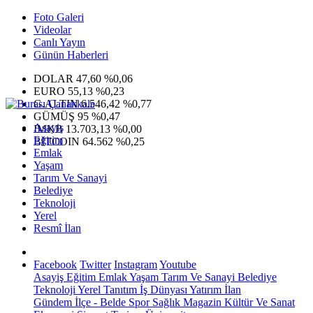
Foto Galeri
Videolar
Canlı Yayın
Günün Haberleri
DOLAR
47,60
%0,06
EURO
55,13
%0,23
G.ALTIN
6.546,42
%0,77
GÜMÜŞ
95
%0,47
Asayiş
IMKB
13.703,13
%0,00
Eğitim
BITCOIN
64.562
%0,25
Emlak
Yaşam
Tarım Ve Sanayi
Belediye
Teknoloji
Yerel
Resmî İlan
Facebook
Twitter
Instagram
Youtube
Asayiş
Eğitim
Emlak
Yaşam
Tarım Ve Sanayi
Belediye
Teknoloji
Yerel
Tanıtım
İş Dünyası
Yatırım
İlan
Gündem
İlçe - Belde
Spor
Sağlık
Magazin
Kültür Ve Sanat