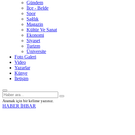
Gündem
İlçe - Belde
Spor
Sağlık
Magazin
Kültür Ve Sanat
Ekonomi
Siyaset
Turizm
Üniversite
Foto Galeri
Video
Yazarlar
Künye
İletişim
Aramak için bir kelime yazınız.
HABER İHBAR