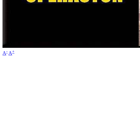
-
+
A
A