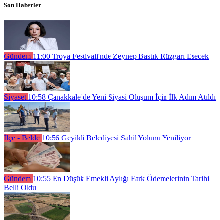
Son Haberler
Gündem
11:00
Troya Festivali'nde Zeynep Bastık Rüzgarı Esecek
Siyaset
10:58
Çanakkale’de Yeni Siyasi Oluşum İçin İlk Adım Atıldı
İlçe - Belde
10:56
Geyikli Belediyesi Sahil Yolunu Yeniliyor
Gündem
10:55
En Düşük Emekli Aylığı Fark Ödemelerinin Tarihi
Belli Oldu