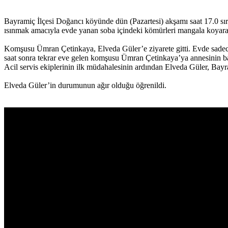
Bayramiç İlçesi Doğancı köyünde dün (Pazartesi) akşamı saat 17.0 sı
ısınmak amacıyla evde yanan soba içindeki kömürleri mangala koyara
Komşusu Ümran Çetinkaya, Elveda Güler’e ziyarete gitti. Evde sadec
saat sonra tekrar eve gelen komşusu Ümran Çetinkaya’ya annesinin 
Acil servis ekiplerinin ilk müdahalesinin ardından Elveda Güler, Bayr
Elveda Güler’in durumunun ağır olduğu öğrenildi.