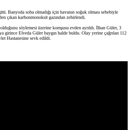
itti. Banyoda soba olmadığı için havanın soğuk olması sebebiyle
den çıkan karbonmonoksit gazından zehirlendi.
olduğunu söylemesi üzerine komşusu evden ayrıldı. İlhan Güler, 3
girince Elveda Güler baygın halde buldu. Olay yerine çağrılan 112
let Hastanesine sevk edildi.