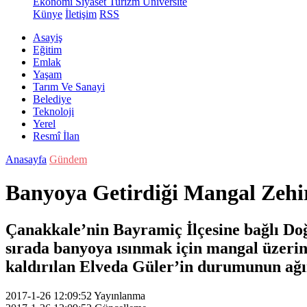
Ekonomi
Siyaset
Turizm
Üniversite
Künye
İletişim
RSS
Asayiş
Eğitim
Emlak
Yaşam
Tarım Ve Sanayi
Belediye
Teknoloji
Yerel
Resmî İlan
Anasayfa
Gündem
Banyoya Getirdiği Mangal Zehir
Çanakkale’nin Bayramiç İlçesine bağlı Doğ
sırada banyoya ısınmak için mangal üzeri
kaldırılan Elveda Güler’in durumunun ağır
2017-1-26 12:09:52
Yayınlanma