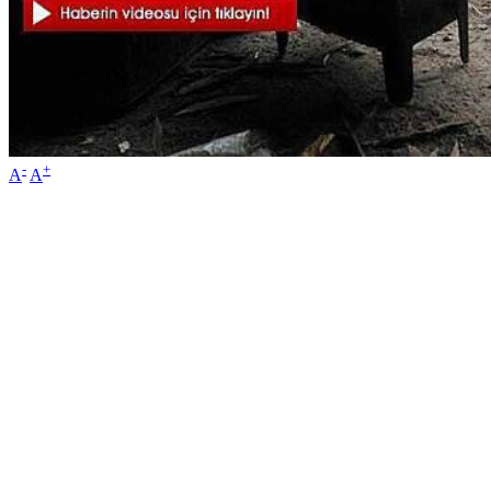
-
+
A
A