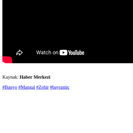
Kaynak:
Haber Merkezi
#Banyo
#Mangal
#Zehir
#bayramiç