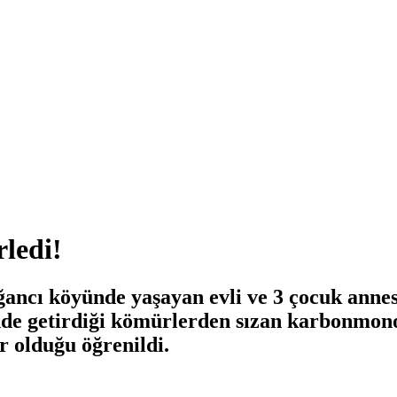
ledi!
ancı köyünde yaşayan evli ve 3 çocuk annesi
nde getirdiği kömürlerden sızan karbonmono
 olduğu öğrenildi.