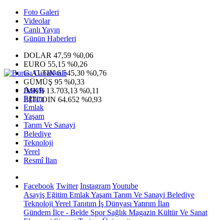
Foto Galeri
Videolar
Canlı Yayın
Günün Haberleri
DOLAR
47,59
%0,06
EURO
55,15
%0,26
G.ALTIN
6.545,30
%0,76
GÜMÜŞ
95
%0,33
Asayiş
IMKB
13.703,13
%0,11
Eğitim
BITCOIN
64.652
%0,93
Emlak
Yaşam
Tarım Ve Sanayi
Belediye
Teknoloji
Yerel
Resmî İlan
Facebook
Twitter
Instagram
Youtube
Asayiş
Eğitim
Emlak
Yaşam
Tarım Ve Sanayi
Belediye
Teknoloji
Yerel
Tanıtım
İş Dünyası
Yatırım
İlan
Gündem
İlçe - Belde
Spor
Sağlık
Magazin
Kültür Ve Sanat