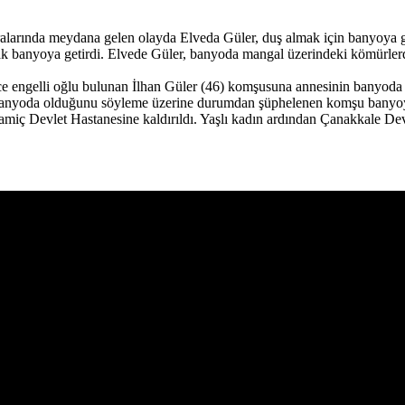
ralarında meydana gelen olayda Elveda Güler, duş almak için banyoya g
k banyoya getirdi. Elvede Güler, banyoda mangal üzerindeki kömürler
e engelli oğlu bulunan İlhan Güler (46) komşusuna annesinin banyoda 
banyoda olduğunu söyleme üzerine durumdan şüphelenen komşu banyoya 
amiç Devlet Hastanesine kaldırıldı. Yaşlı kadın ardından Çanakkale Dev