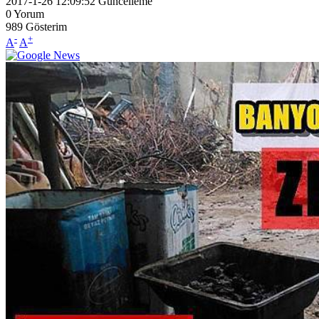
2017-1-26 12:09:52
Güncelleme
0
Yorum
989
Gösterim
-
+
A
A