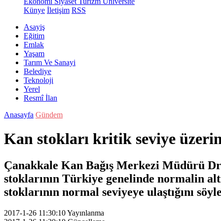
Ekonomi
Siyaset
Turizm
Üniversite
Künye
İletişim
RSS
Asayiş
Eğitim
Emlak
Yaşam
Tarım Ve Sanayi
Belediye
Teknoloji
Yerel
Resmî İlan
Anasayfa
Gündem
Kan stokları kritik seviye üzerin
Çanakkale Kan Bağış Merkezi Müdürü Dr. 
stoklarının Türkiye genelinde normalin alt
stoklarının normal seviyeye ulaştığını söyle
2017-1-26 11:30:10
Yayınlanma