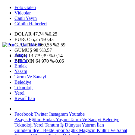
Foto Galeri
Videolar
Canlı Yayın
Günün Haberleri
DOLAR
47,74
%0,25
EURO
55,25
%0,43
G.ALTIN
6.660,55
%2,59
GÜMÜŞ
98
%3,57
Asayiş
IMKB
13.779,39
%-0,14
Eğitim
BITCOIN
64.970
%-0,06
Emlak
Yaşam
Tarım Ve Sanayi
Belediye
Teknoloji
Yerel
Resmî İlan
Facebook
Twitter
Instagram
Youtube
Asayiş
Eğitim
Emlak
Yaşam
Tarım Ve Sanayi
Belediye
Teknoloji
Yerel
Tanıtım
İş Dünyası
Yatırım
İlan
Gündem
İlçe - Belde
Spor
Sağlık
Magazin
Kültür Ve Sanat