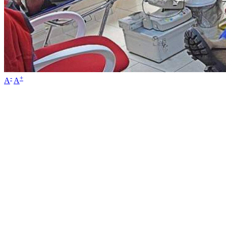
-
+
A
A