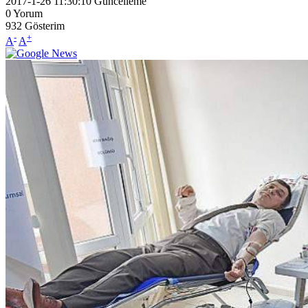
2017-1-26 11:30:10
Güncelleme
0
Yorum
932
Gösterim
-
+
A
A