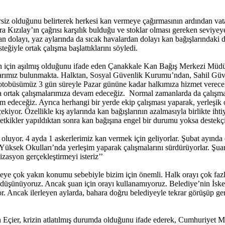
ersiz olduğunu belirterek herkesi kan vermeye çağırmasının ardından va
nra Kızılay’ın çağrısı karşılık bulduğu ve stoklar olması gereken seviye
 dolayı, yaz aylarında da sıcak havalardan dolayı kan bağışlarındaki düşü
steğiyle ortak çalışma başlattıklarını söyledi.
n için aşılmış olduğunu ifade eden Çanakkale Kan Bağış Merkezi Müdürü
rımız bulunmakta. Halktan, Sosyal Güvenlik Kurumu’ndan, Sahil Güve
otobüsümüz 3 gün süreyle Pazar gününe kadar halkımıza hizmet verece
arla ortak çalışmalarımıza devam edeceğiz. Normal zamanlarda da çalış
 edeceğiz. Ayrıca herhangi bir yerde ekip çalışması yaparak, yerleşik 
 çekiyor. Özellikle kış aylarında kan bağışlarının azalmasıyla birlikte i
tkikler yapıldıktan sonra kan bağışına engel bir durumu yoksa destekçi
oluyor. 4 ayda 1 askerlerimiz kan vermek için geliyorlar. Şubat ayında d
ek Yüksek Okulları’nda yerleşim yaparak çalışmalarını sürdürüyorlar. Şu
zasyon gerçekleştirmeyi isteriz’’
ye çok yakın konumu sebebiyle bizim için önemli. Halk orayı çok fazla k
ını düşünüyoruz. Ancak şuan için orayı kullanamıyoruz. Belediye’nin 
. Ancak ilerleyen aylarda, bahara doğru belediyeyle tekrar görüşüp gerek
çier, krizin atlatılmış durumda olduğunu ifade ederek, Cumhuriyet Mey