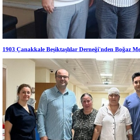
1903 Çanakkale Beşiktaşlılar Derneği'nden Boğaz M