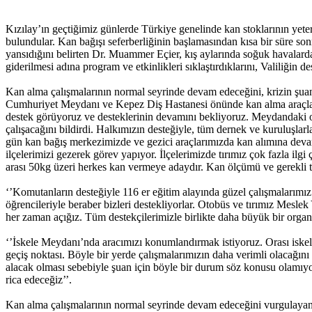
Kızılay’ın geçtiğimiz günlerde Türkiye genelinde kan stoklarının yet
bulundular. Kan bağışı seferberliğinin başlamasından kısa bir süre so
yansıdığını belirten Dr. Muammer Eçier, kış aylarında soğuk havalardan
giderilmesi adına program ve etkinlikleri sıklaştırdıklarını, Valiliğin de
Kan alma çalışmalarının normal seyrinde devam edeceğini, krizin şua
Cumhuriyet Meydanı ve Kepez Diş Hastanesi önünde kan alma araçla
destek görüyoruz ve desteklerinin devamını bekliyoruz. Meydandaki 
çalışacağını bildirdi. Halkımızın desteğiyle, tüm dernek ve kuruluşl
gün kan bağış merkezimizde ve gezici araçlarımızda kan alımına devam
ilçelerimizi gezerek görev yapıyor. İlçelerimizde tırımız çok fazla ilgi
arası 50kg üzeri herkes kan vermeye adaydır. Kan ölçümü ve gerekli te
‘’Komutanların desteğiyle 116 er eğitim alayında güzel çalışmalarımız 
öğrencileriyle beraber bizleri destekliyorlar. Otobüs ve tırımız Mesl
her zaman açığız. Tüm destekçilerimizle birlikte daha büyük bir organi
‘’İskele Meydanı’nda aracımızı konumlandırmak istiyoruz. Orası iskele
geçiş noktası. Böyle bir yerde çalışmalarımızın daha verimli olacağ
alacak olması sebebiyle şuan için böyle bir durum söz konusu olamıyor
rica edeceğiz’’.
Kan alma çalışmalarının normal seyrinde devam edeceğini vurgulayan E