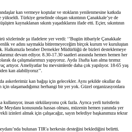
tandaşlar kan vermeye koştular ve stokların yenilenmesine katkıda
ye yükseldi. Türkiye genelinde oluşan sıkıntının Çanakkale’ye de
şten kaynaklanan sıkıntı yaşadıklarını ifade etti. Eçier, sıkıntının
 sözlerinde şu ifadelere yer verdi: ‘’Bugün itibariyle Çanakkale
nlik ve adını saymakla bitiremeyeceğim birçok kurum ve kuruluştan
k. Halkımızla beraber Dernekler Müdürlüğü de bizleri desteklemeye
malarımız devam ediyor. 8.30-17.30 saatleri arasında hemen hemen her
olarak da çalışmalarımızı yapıyoruz. Ayda 1hafta kan alma tırımız
htiyaç artıyor. Ameliyatlar bu mevsimlerde daha çok yapılıyor. 18-65 yaş
den kan alabiliyoruz’’.
a askerlerimiz kan bağışı için gelecekler. Aynı şekilde okullar da
an için ulaşamadığımız herhangi bir yer yok. Güzel organizasyonlara
ullanıyor, insan sirkülasyonu çok fazla. Ayrıca yerli turistlerin
İskele Meydanı konusunda hassas olması, müzenin hemen yanında yer
li izinleri almak için çalışacağız, sayın belediye başkanımıza tekrar
danı’nda bulunan TIR'a herkesin desteğini beklediğini belirtti.