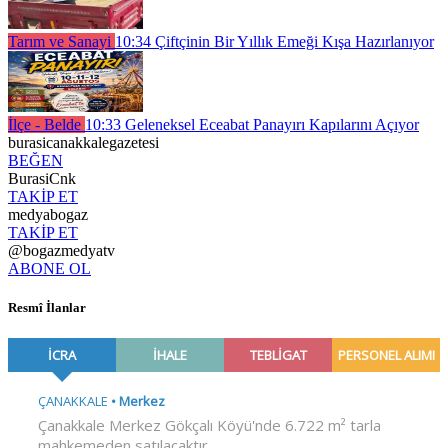
Tarım ve Sanayi
10:34
Çiftçinin Bir Yıllık Emeği Kışa Hazırlanıyor
İlçe - Belde
10:33
Geleneksel Eceabat Panayırı Kapılarını Açıyor
burasicanakkalegazetesi
BEĞEN
BurasiCnk
TAKİP ET
medyabogaz
TAKİP ET
@bogazmedyatv
ABONE OL
Resmî İlanlar