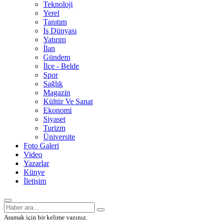
Teknoloji
Yerel
Tanıtım
İş Dünyası
Yatırım
İlan
Gündem
İlçe - Belde
Spor
Sağlık
Magazin
Kültür Ve Sanat
Ekonomi
Siyaset
Turizm
Üniversite
Foto Galeri
Video
Yazarlar
Künye
İletişim
Aramak için bir kelime yazınız.