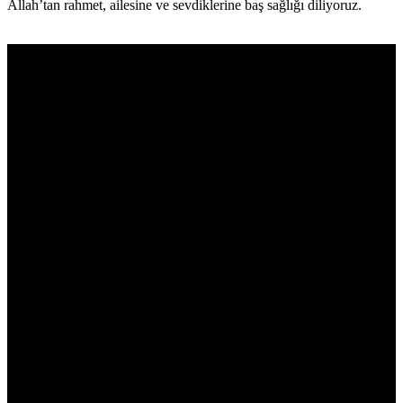
Allah’tan rahmet, ailesine ve sevdiklerine baş sağlığı diliyoruz.