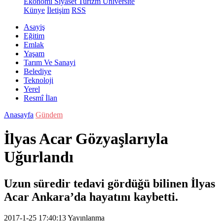
Ekonomi
Siyaset
Turizm
Üniversite
Künye
İletişim
RSS
Asayiş
Eğitim
Emlak
Yaşam
Tarım Ve Sanayi
Belediye
Teknoloji
Yerel
Resmî İlan
Anasayfa
Gündem
İlyas Acar Gözyaşlarıyla
Uğurlandı
Uzun süredir tedavi gördüğü bilinen İlyas
Acar Ankara’da hayatını kaybetti.
2017-1-25 17:40:13
Yayınlanma