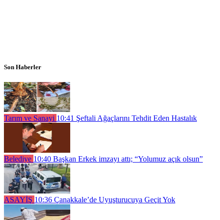
Son Haberler
Tarım ve Sanayi
10:41
Şeftali Ağaçlarını Tehdit Eden Hastalık
Belediye
10:40
Başkan Erkek imzayı attı; “Yolumuz açık olsun”
ASAYİŞ
10:36
Çanakkale’de Uyuşturucuya Geçit Yok