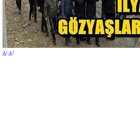
-
+
A
A