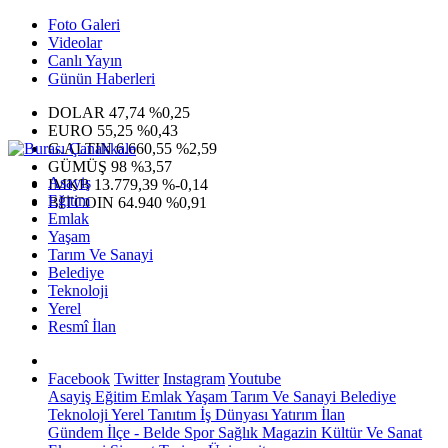
Foto Galeri
Videolar
Canlı Yayın
Günün Haberleri
DOLAR
47,74
%0,25
EURO
55,25
%0,43
G.ALTIN
6.660,55
%2,59
GÜMÜŞ
98
%3,57
Asayiş
IMKB
13.779,39
%-0,14
Eğitim
BITCOIN
64.940
%0,91
Emlak
Yaşam
Tarım Ve Sanayi
Belediye
Teknoloji
Yerel
Resmî İlan
Facebook
Twitter
Instagram
Youtube
Asayiş
Eğitim
Emlak
Yaşam
Tarım Ve Sanayi
Belediye
Teknoloji
Yerel
Tanıtım
İş Dünyası
Yatırım
İlan
Gündem
İlçe - Belde
Spor
Sağlık
Magazin
Kültür Ve Sanat