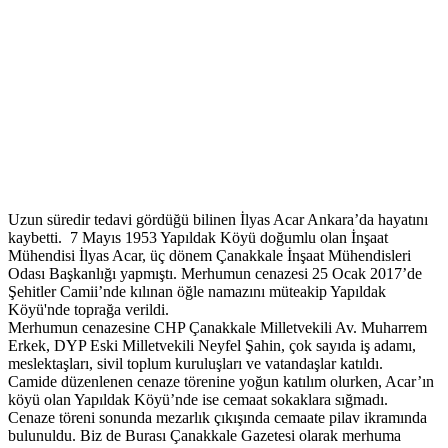
Uzun süredir tedavi gördüğü bilinen İlyas Acar Ankara’da hayatını
kaybetti. 7 Mayıs 1953 Yapıldak Köyü doğumlu olan İnşaat
Mühendisi İlyas Acar, üç dönem Çanakkale İnşaat Mühendisleri
Odası Başkanlığı yapmıştı. Merhumun cenazesi 25 Ocak 2017’de
Şehitler Camii’nde kılınan öğle namazını müteakip Yapıldak
Köyü'nde toprağa verildi.
Merhumun cenazesine CHP Çanakkale Milletvekili Av. Muharrem
Erkek, DYP Eski Milletvekili Neyfel Şahin, çok sayıda iş adamı,
meslektaşları, sivil toplum kuruluşları ve vatandaşlar katıldı.
Camide düzenlenen cenaze törenine yoğun katılım olurken, Acar’ın
köyü olan Yapıldak Köyü’nde ise cemaat sokaklara sığmadı.
Cenaze töreni sonunda mezarlık çıkışında cemaate pilav ikramında
bulunuldu. Biz de Burası Çanakkale Gazetesi olarak merhuma