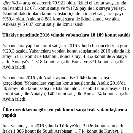
göre %3,4 artış göstererek 70 921 oldu. İkinci el konut satışlarında
da İstanbul 12 671 konut satışı ve %17,9 pay ile ilk sıraya yerleşti.
İstanbul’daki toplam konut satışları içinde ikinci el satışların payı
%50,4 oldu. Ankara 8 881 konut satışı ile ikinci sırada yer aldı.
Ankara’yı 5 037 konut satışı ile İzmir izledi.
Türkiye genelinde 2016 yılında yabancılara 18 189 konut satıldı
Yabancılara yapılan konut satışları 2016 yılında bir önceki yıla göre
%20,3 azaldı. Yabancılara yapılan konut satışlarında 2016 yılında ilk
sırayı 5 811 konut ile İstanbul, ikinci sırayı 4 352 konut ile Antalya
aldı. Antalya'yı 1 318 konut satışı ile Bursa ve 871 konut satışı ile
Aydın izledi.
Yabancılara 2016 yılı Aralık ayında ise 1 640 konut satışı
gerçekleşti. Yabancılara yapılan konut satışlarında, Aralık 2016’da
ilk sırayı 585 konut satışı ile İstanbul aldı. İstanbul ilini sırasıyla 315
konut satışı ile Antalya, 140 konut satışı ile Bursa, 74 konut satışı ile
Aydın izledi.
Ülke uyruklarına göre en çok konut satışı Irak vatandaşlarına
yapıldı
Irak vatandaşları 2016 yılında Türkiye'den 3 036 konut satın aldı.
Irak'ı 1 886 konut ile Suudi Arabistan, 1 744 konut ile Kuveyt, 1