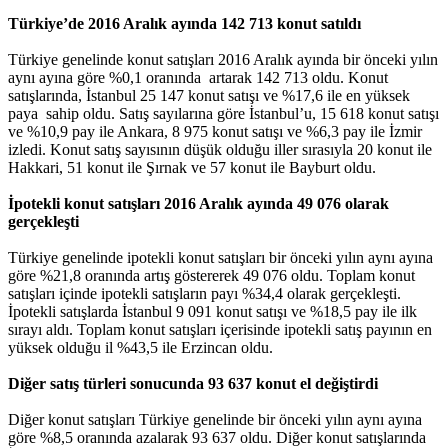
Türkiye’de 2016 Aralık ayında 142 713 konut satıldı
Türkiye genelinde konut satışları 2016 Aralık ayında bir önceki yılın
aynı ayına göre %0,1 oranında artarak 142 713 oldu. Konut
satışlarında, İstanbul 25 147 konut satışı ve %17,6 ile en yüksek
paya sahip oldu. Satış sayılarına göre İstanbul’u, 15 618 konut satışı
ve %10,9 pay ile Ankara, 8 975 konut satışı ve %6,3 pay ile İzmir
izledi. Konut satış sayısının düşük olduğu iller sırasıyla 20 konut ile
Hakkari, 51 konut ile Şırnak ve 57 konut ile Bayburt oldu.
İpotekli konut satışları 2016 Aralık ayında 49 076 olarak
gerçekleşti
Türkiye genelinde ipotekli konut satışları bir önceki yılın aynı ayına
göre %21,8 oranında artış göstererek 49 076 oldu. Toplam konut
satışları içinde ipotekli satışların payı %34,4 olarak gerçekleşti.
İpotekli satışlarda İstanbul 9 091 konut satışı ve %18,5 pay ile ilk
sırayı aldı. Toplam konut satışları içerisinde ipotekli satış payının en
yüksek olduğu il %43,5 ile Erzincan oldu.
Diğer satış türleri sonucunda 93 637 konut el değiştirdi
Diğer konut satışları Türkiye genelinde bir önceki yılın aynı ayına
göre %8,5 oranında azalarak 93 637 oldu. Diğer konut satışlarında