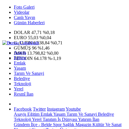
Foto Galeri
Videolar
Canlı Yayın
Günün Haberleri
DOLAR
47,71
%0,18
EURO
55,03
%0,04
G.ALTIN
6.538,84
%0,71
GÜMÜŞ
96
%1,46
Asayiş
IMKB
13.798,82
%0,00
Eğitim
BITCOIN
64.178
%-1,19
Emlak
Yaşam
Tarım Ve Sanayi
Belediye
Teknoloji
Yerel
Resmî İlan
Facebook
Twitter
Instagram
Youtube
Asayiş
Eğitim
Emlak
Yaşam
Tarım Ve Sanayi
Belediye
Teknoloji
Yerel
Tanıtım
İş Dünyası
Yatırım
İlan
Gündem
İlçe - Belde
Spor
Sağlık
Magazin
Kültür Ve Sanat