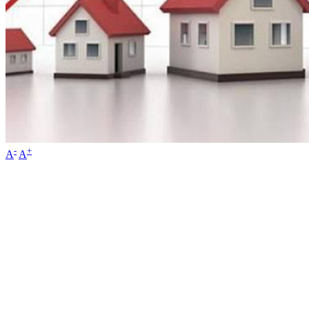
-
+
A
A