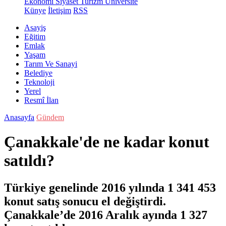
Ekonomi
Siyaset
Turizm
Üniversite
Künye
İletişim
RSS
Asayiş
Eğitim
Emlak
Yaşam
Tarım Ve Sanayi
Belediye
Teknoloji
Yerel
Resmî İlan
Anasayfa
Gündem
Çanakkale'de ne kadar konut
satıldı?
Türkiye genelinde 2016 yılında 1 341 453
konut satış sonucu el değiştirdi.
Çanakkale’de 2016 Aralık ayında 1 327