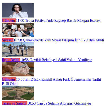
Gündem
11:00
Troya Festivali'nde Zeynep Bastık Rüzgarı Esecek
Siyaset
10:58
Çanakkale’de Yeni Siyasi Oluşum İçin İlk Adım Atıldı
İlçe - Belde
10:56
Geyikli Belediyesi Sahil Yolunu Yeniliyor
Gündem
10:55
En Düşük Emekli Aylığı Fark Ödemelerinin Tarihi
Belli Oldu
Tarım ve Sanayi
10:53
Çan'da Sulama Altyapısı Güçleniyor