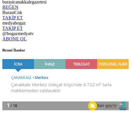
burasicanakkalegazetesi
BEĞEN
BurasiCnk
TAKİP ET
medyabogaz
TAKİP ET
@bogazmedyatv
ABONE OL
Resmî İlanlar