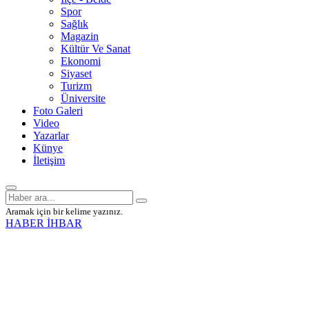
Spor
Sağlık
Magazin
Kültür Ve Sanat
Ekonomi
Siyaset
Turizm
Üniversite
Foto Galeri
Video
Yazarlar
Künye
İletişim
Aramak için bir kelime yazınız.
HABER İHBAR