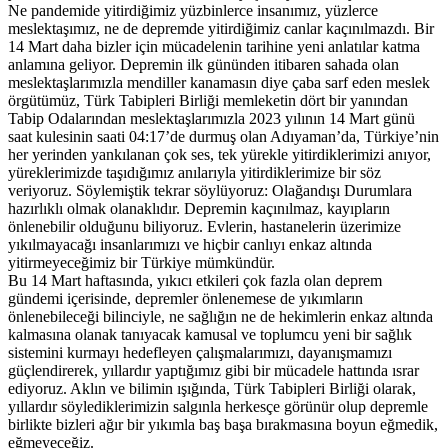
Ne pandemide yitirdiğimiz yüzbinlerce insanımız, yüzlerce
meslektaşımız, ne de depremde yitirdiğimiz canlar kaçınılmazdı. Bir
14 Mart daha bizler için mücadelenin tarihine yeni anlatılar katma
anlamına geliyor. Depremin ilk gününden itibaren sahada olan
meslektaşlarımızla mendiller kanamasın diye çaba sarf eden meslek
örgütümüz, Türk Tabipleri Birliği memleketin dört bir yanından
Tabip Odalarından meslektaşlarımızla 2023 yılının 14 Mart günü
saat kulesinin saati 04:17’de durmuş olan Adıyaman’da, Türkiye’nin
her yerinden yankılanan çok ses, tek yürekle yitirdiklerimizi anıyor,
yüreklerimizde taşıdığımız anılarıyla yitirdiklerimize bir söz
veriyoruz. Söylemiştik tekrar söylüyoruz: Olağandışı Durumlara
hazırlıklı olmak olanaklıdır. Depremin kaçınılmaz, kayıpların
önlenebilir olduğunu biliyoruz. Evlerin, hastanelerin üzerimize
yıkılmayacağı insanlarımızı ve hiçbir canlıyı enkaz altında
yitirmeyeceğimiz bir Türkiye mümkündür.
Bu 14 Mart haftasında, yıkıcı etkileri çok fazla olan deprem
gündemi içerisinde, depremler önlenemese de yıkımların
önlenebileceği bilinciyle, ne sağlığın ne de hekimlerin enkaz altında
kalmasına olanak tanıyacak kamusal ve toplumcu yeni bir sağlık
sistemini kurmayı hedefleyen çalışmalarımızı, dayanışmamızı
güçlendirerek, yıllardır yaptığımız gibi bir mücadele hattında ısrar
ediyoruz. Aklın ve bilimin ışığında, Türk Tabipleri Birliği olarak,
yıllardır söylediklerimizin salgınla herkesçe görünür olup depremle
birlikte bizleri ağır bir yıkımla baş başa bırakmasına boyun eğmedik,
eğmeyeceğiz.