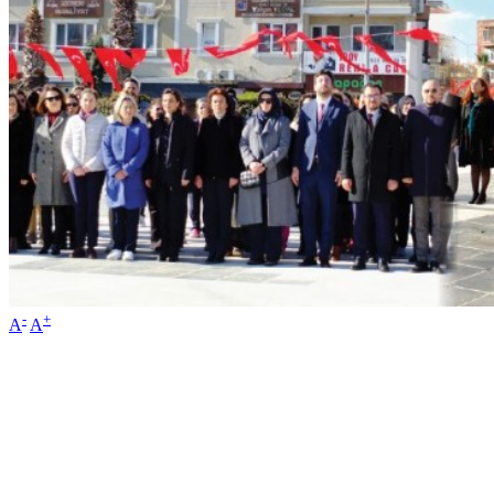
-
+
A
A