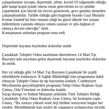
çalışanlarımız savaşta, depremde, afette, kovid-19 salgınında olduğu
gibi hangi koşul içinde olursa olsun görevlerini en iyi şekilde
yapabilmek için büyük bir özveri göstererek, gece gündüz demeden
çalışmaktadırlar. Tarihte olduğu gibi bugünde burada Gazi Mustafa
Kemal Atatürk'ün bize emanet ettiği bu güzel ülkede her zaman
milletimizin yanında olmaya onlara uzanan ve şifa dağıtan el
olmaya devam edeceğiz” dedi.
Konuşmanın ardından program sona erdi.
Depremde hayatını kaybeden doktorlar anıldı
Çanakkale Tabipler Odası tarafından düzenlenen 14 Mart Tıp
Bayramı’nda meydana gelen depremde hayatını kaybeden doktorlar
da anıldı.
Her yıl olduğu gibi 14 Mart Tıp Bayramı Çanakkale’de çeşitli
etkinliklerle kutlanıyor. İl Sağlık Müdürlüğü’nün programına dahil
olmayan Tabipler Odası da tıp bayramını kutladı. Cumhuriyet
Meydanında gerçekleştirilen programa Tabip Odası Başkanı Ayşe
Güneş, Oda Yönetimi ve doktorlar katıldı.
Saygı duruşu ve İstiklal Marşının ardından Türk Tabipler Birliği
Çanakkale Tabip Odası Başkanı Ayşe Güneş, bir konuşma yaptı.
Güneş “Bu soruyu yüksek sesle hep birlikte soruyoruz bugün her
yerden. Mendilimizde kan sesleri ile yaşamaya zorlanıyoruz nicedir.