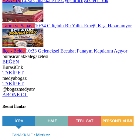
ASAYİŞ
10:36
Çanakkale’de Uyuşturucuya Geçit Yok
Tarım ve Sanayi
10:34
Çiftçinin Bir Yıllık Emeği Kışa Hazırlanıyor
İlçe - Belde
10:33
Geleneksel Eceabat Panayırı Kapılarını Açıyor
burasicanakkalegazetesi
BEĞEN
BurasiCnk
TAKİP ET
medyabogaz
TAKİP ET
@bogazmedyatv
ABONE OL
Resmî İlanlar