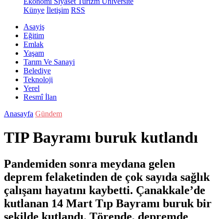
Ekonomi
Siyaset
Turizm
Üniversite
Künye
İletişim
RSS
Asayiş
Eğitim
Emlak
Yaşam
Tarım Ve Sanayi
Belediye
Teknoloji
Yerel
Resmî İlan
Anasayfa
Gündem
TIP Bayramı buruk kutlandı
Pandemiden sonra meydana gelen
deprem felaketinden de çok sayıda sağlık
çalışanı hayatını kaybetti. Çanakkale’de
kutlanan 14 Mart Tıp Bayramı buruk bir
şekilde kutlandı. Törende, depremde