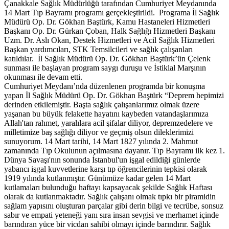
Çanakkale Sağlık Müdürlüğü tarafından Cumhuriyet Meydanında
14 Mart Tıp Bayramı programı gerçekleştirildi. Programa İl Sağlık
Müdürü Op. Dr. Gökhan Baştürk, Kamu Hastaneleri Hizmetleri
Başkanı Op. Dr. Gürkan Çoban, Halk Sağlığı Hizmetleri Başkanı
Uzm. Dr. Aslı Okan, Destek Hizmetleri ve Acil Sağlık Hizmetleri
Başkan yardımcıları, STK Temsilcileri ve sağlık çalışanları
katıldılar. İl Sağlık Müdürü Op. Dr. Gökhan Baştürk’ün Çelenk
sunması ile başlayan program saygı duruşu ve İstiklal Marşının
okunması ile devam etti.
Cumhuriyet Meydanı’nda düzenlenen programda bir konuşma
yapan İl Sağlık Müdürü Op. Dr. Gökhan Baştürk “Deprem hepimizi
derinden etkilemiştir. Başta sağlık çalışanlarımız olmak üzere
yaşanan bu büyük felakette hayatını kaybeden vatandaşlarımıza
Allah'tan rahmet, yaralılara acil şifalar diliyor, depremzedelere ve
milletimize baş sağlığı diliyor ve geçmiş olsun dileklerimizi
sunuyorum. 14 Mart tarihi, 14 Mart 1827 yılında 2. Mahmut
zamanında Tıp Okulunun açılmasına dayanır. Tıp Bayramı ilk kez 1.
Dünya Savaşı'nın sonunda İstanbul'un işgal edildiği günlerde
yabancı işgal kuvvetlerine karşı tıp öğrencilerinin tepkisi olarak
1919 yılında kutlanmıştır. Günümüze kadar gelen 14 Mart
kutlamaları bulunduğu haftayı kapsayacak şekilde Sağlık Haftası
olarak da kutlanmaktadır. Sağlık çalışanı olmak tıpkı bir piramidin
sağlam yapısını oluşturan parçalar gibi derin bilgi ve tecrübe, sonsuz
sabır ve empati yeteneği yanı sıra insan sevgisi ve merhamet içinde
barındıran yüce bir vicdan sahibi olmayı içinde barındırır. Sağlık