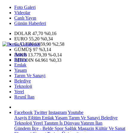
Foto Galeri
Videolar
Canlı Yayın
Günün Haberleri
DOLAR
47,70
%0,16
EURO
55,20
%0,34
G.ALTIN
6.659,90
%2,58
GÜMÜŞ
97
%3,14
Asayiş
IMKB
13.779,39
%-0,14
Eğitim
BITCOIN
64.961
%0,33
Emlak
Yaşam
Tarım Ve Sanayi
Belediye
Teknoloji
Yerel
Resmî İlan
Facebook
Twitter
Instagram
Youtube
Asayiş
Eğitim
Emlak
Yaşam
Tarım Ve Sanayi
Belediye
Teknoloji
Yerel
Tanıtım
İş Dünyası
Yatırım
İlan
Gündem
İlçe - Belde
Spor
Sağlık
Magazin
Kültür Ve Sanat