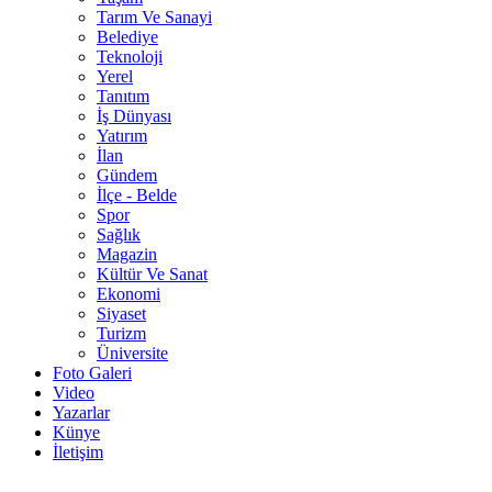
Tarım Ve Sanayi
Belediye
Teknoloji
Yerel
Tanıtım
İş Dünyası
Yatırım
İlan
Gündem
İlçe - Belde
Spor
Sağlık
Magazin
Kültür Ve Sanat
Ekonomi
Siyaset
Turizm
Üniversite
Foto Galeri
Video
Yazarlar
Künye
İletişim