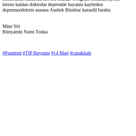
törene katılan doktorlar depremde hayatını kaybeden
depremzedelerin anısına Atatürk Büstüne karanfil bıraktı.
Mine Yel
Bünyamin Nami Tonka
#Pandemi
#TIP Bayramı
#14 Mart
#çanakkale