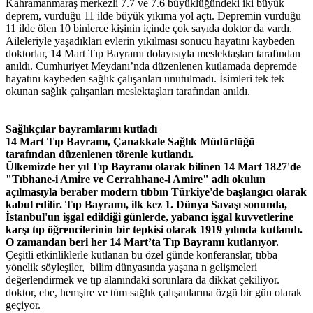
Kahramanmaraş merkezli 7.7 ve 7.6 büyüklüğündeki iki büyük
deprem, vurduğu 11 ilde büyük yıkıma yol açtı. Depremin vurduğu
11 ilde ölen 10 binlerce kişinin içinde çok sayıda doktor da vardı.
Aileleriyle yaşadıkları evlerin yıkılması sonucu hayatını kaybeden
doktorlar, 14 Mart Tıp Bayramı dolayısıyla meslektaşları tarafından
anıldı. Cumhuriyet Meydanı’nda düzenlenen kutlamada depremde
hayatını kaybeden sağlık çalışanları unutulmadı. İsimleri tek tek
okunan sağlık çalışanları meslektaşları tarafından anıldı.
Sağlıkçılar bayramlarını kutladı
14 Mart Tıp Bayramı, Çanakkale Sağlık Müdürlüğü
tarafından düzenlenen törenle kutlandı.
Ülkemizde her yıl Tıp Bayramı olarak bilinen 14 Mart 1827'de
"Tıbhane-i Amire ve Cerrahhane-i Amire" adlı okulun
açılmasıyla beraber modern tıbbın Türkiye'de başlangıcı olarak
kabul edilir.
Tıp Bayramı, ilk kez 1. Dünya Savaşı sonunda,
İstanbul'un işgal edildiği günlerde, yabancı işgal kuvvetlerine
karşı tıp öğrencilerinin bir tepkisi olarak 1919 yılında kutlandı.
O zamandan beri her 14 Mart’ta Tıp Bayramı kutlanıyor.
Çeşitli etkinliklerle kutlanan bu özel günde konferanslar, tıbba
yönelik söyleşiler, bilim dünyasında yaşana n gelişmeleri
değerlendirmek ve tıp alanındaki sorunlara da dikkat çekiliyor.
doktor, ebe, hemşire ve tüm sağlık çalışanlarına özgü bir gün olarak
geçiyor.