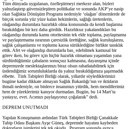
Tüm dünyada uygulanan, özelleştirmeyi merkeze alan, bizleri
yalnızlaştırıp güvensizleştiren politikalar ve sonunda AKP’ye nasip
olan Sağlıkta Dönüşüm Programı nedeniyle ‘olağan’ dönemlerde de
birçok sorunla yüz yüze kalan hekimlerin, sağlığı üretenlerin,
olağandışı durumlara hazırlıklı olma konusunda da kendi başlarına
bırakıldığını bir kez daha gördük. Hazırlıksız yakalandıkları bu
olağandışı durumda kamu otoritesinin tek elde toplama, paylaşmama
ve paylaştırmama ısrarının çaresizlik ürettiğine, sağlık kuruluşlarını,
sağlık çalışanlarını ve toplumu kaosa sürüklediğine birlikte tanıklık
ettik. Afet ve olağandışı durumlarla bas¸ edebilmek kamusal bir
görev iken, bu görev için hiçbir hazırlık olmaması yaşamdan yana
sürdürdüğümüz çabaların sonuçsuz kalmasına, dayanışma içinde
depremzede meslektaşlarımızı biraz olsun rahatlatabilmek için
üstlendiğimiz sorumluluklarda da yalnız bırakıldığımıza şaşırmadık
elbette. Türk Tabipleri Birliği olarak, yıllardır söylediklerimizi
bugüne kadar dikkate almayan Sağlık Bakanlığı’nın ve iktidarın
ihmali nedeniyle, on binlerce insanımızı yitirdik, hem mendillerimiz
hem de yüreklerimiz kanıyor durmadan. Bugün, bu 14 Mart’ta
yastayız, evet. Acımızı paylaşıyoruz çoğalarak” dedi.
DEPREM UNUTMADI
Yapılan Konuşmanın ardından Türk Tabipleri Birliği Çanakkale
Tabip Odası Başkanı Ayşe Güneş, depremde hayatını kaybeden
doktorların isimlerini tek tek okudu. Program sonunda ayrıca