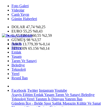
Foto Galeri
Videolar
Canlı Yayın
Günün Haberleri
DOLAR
47,74
%0,25
EURO
55,25
%0,43
G.ALTIN
6.660,55
%2,59
GÜMÜŞ
98
%3,57
Asayiş
IMKB
13.779,39
%-0,14
Eğitim
BITCOIN
65.156
%0,14
Emlak
Yaşam
Tarım Ve Sanayi
Belediye
Teknoloji
Yerel
Resmî İlan
Facebook
Twitter
Instagram
Youtube
Asayiş
Eğitim
Emlak
Yaşam
Tarım Ve Sanayi
Belediye
Teknoloji
Yerel
Tanıtım
İş Dünyası
Yatırım
İlan
Gündem
İlçe - Belde
Spor
Sağlık
Magazin
Kültür Ve Sanat