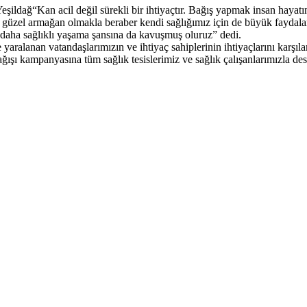
ldağ“Kan acil değil sürekli bir ihtiyaçtır. Bağış yapmak insan hayatı
n güzel armağan olmakla beraber kendi sağlığımız için de büyük faydalar
e daha sağlıklı yaşama şansına da kavuşmuş oluruz” dedi.
aralanan vatandaşlarımızın ve ihtiyaç sahiplerinin ihtiyaçlarını karşıl
ışı kampanyasına tüm sağlık tesislerimiz ve sağlık çalışanlarımızla d