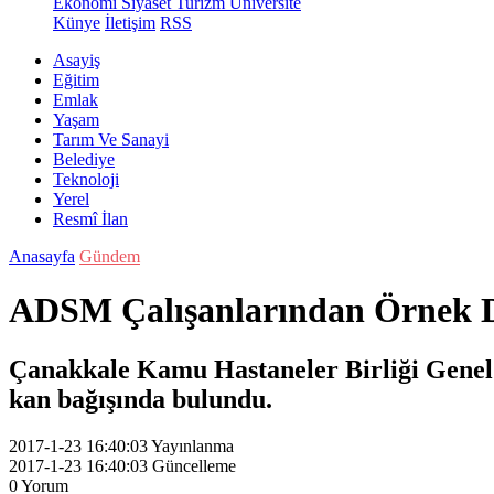
Ekonomi
Siyaset
Turizm
Üniversite
Künye
İletişim
RSS
Asayiş
Eğitim
Emlak
Yaşam
Tarım Ve Sanayi
Belediye
Teknoloji
Yerel
Resmî İlan
Anasayfa
Gündem
ADSM Çalışanlarından Örnek 
Çanakkale Kamu Hastaneler Birliği Genel Se
kan bağışında bulundu.
2017-1-23 16:40:03
Yayınlanma
2017-1-23 16:40:03
Güncelleme
0
Yorum