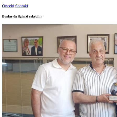
Önceki
Sonraki
Bunlar da ilginizi çekebilir