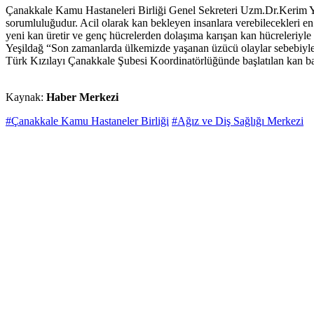
Çanakkale Kamu Hastaneleri Birliği Genel Sekreteri Uzm.Dr.Kerim Yeşi
sorumluluğudur. Acil olarak kan bekleyen insanlara verebilecekleri e
yeni kan üretir ve genç hücrelerden dolaşıma karışan kan hücreleriyl
Yeşildağ “Son zamanlarda ülkemizde yaşanan üzücü olaylar sebebiyle y
Türk Kızılayı Çanakkale Şubesi Koordinatörlüğünde başlatılan kan bağ
Kaynak:
Haber Merkezi
#Çanakkale Kamu Hastaneler Birliği
#Ağız ve Diş Sağlığı Merkezi