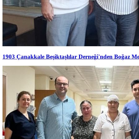
1903 Çanakkale Beşiktaşlılar Derneği'nden Boğaz M