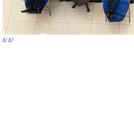
-
+
A
A