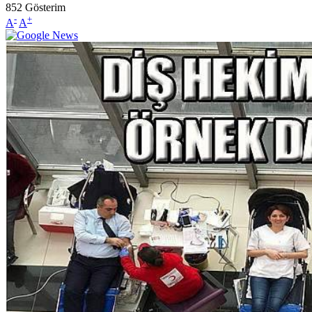
852
Gösterim
-
+
A
A