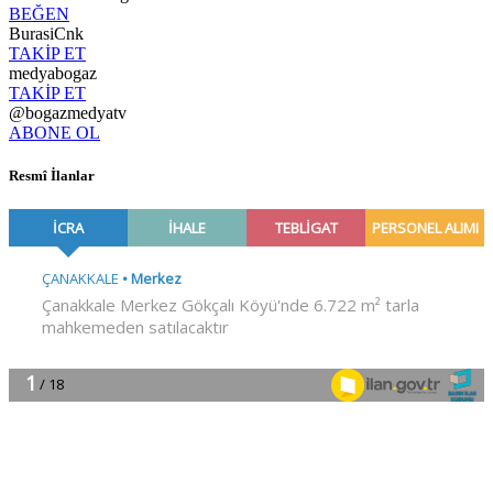
BEĞEN
BurasiCnk
TAKİP ET
medyabogaz
TAKİP ET
@bogazmedyatv
ABONE OL
Resmî İlanlar