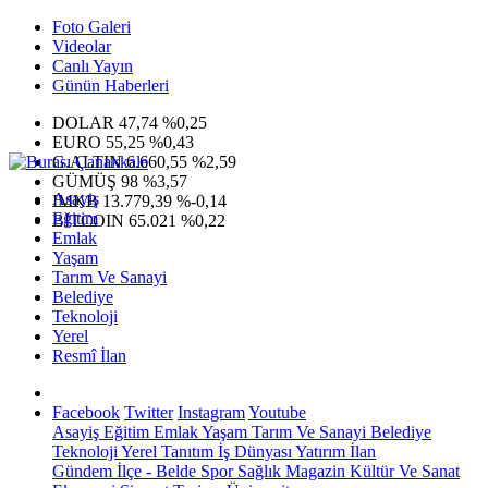
Foto Galeri
Videolar
Canlı Yayın
Günün Haberleri
DOLAR
47,74
%0,25
EURO
55,25
%0,43
G.ALTIN
6.660,55
%2,59
GÜMÜŞ
98
%3,57
Asayiş
IMKB
13.779,39
%-0,14
Eğitim
BITCOIN
65.021
%0,22
Emlak
Yaşam
Tarım Ve Sanayi
Belediye
Teknoloji
Yerel
Resmî İlan
Facebook
Twitter
Instagram
Youtube
Asayiş
Eğitim
Emlak
Yaşam
Tarım Ve Sanayi
Belediye
Teknoloji
Yerel
Tanıtım
İş Dünyası
Yatırım
İlan
Gündem
İlçe - Belde
Spor
Sağlık
Magazin
Kültür Ve Sanat