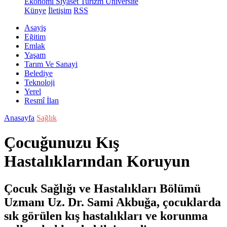
Ekonomi
Siyaset
Turizm
Üniversite
Künye
İletişim
RSS
Asayiş
Eğitim
Emlak
Yaşam
Tarım Ve Sanayi
Belediye
Teknoloji
Yerel
Resmî İlan
Anasayfa
Sağlık
Çocuğunuzu Kış
Hastalıklarından Koruyun
Çocuk Sağlığı ve Hastalıkları Bölümü
Uzmanı Uz. Dr. Sami Akbuğa, çocuklarda
sık görülen kış hastalıkları ve korunma