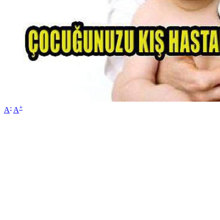
-
+
A
A