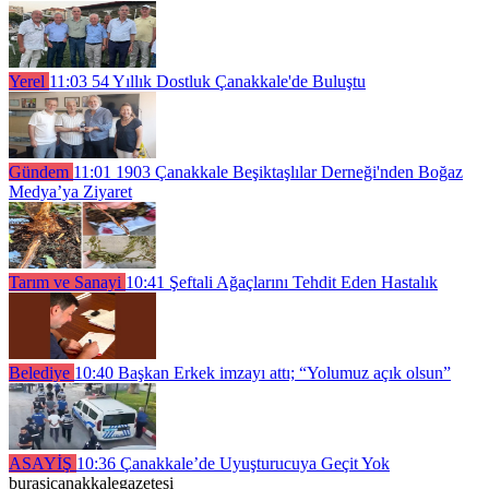
Yerel
11:03
54 Yıllık Dostluk Çanakkale'de Buluştu
Gündem
11:01
1903 Çanakkale Beşiktaşlılar Derneği'nden Boğaz
Medya’ya Ziyaret
Tarım ve Sanayi
10:41
Şeftali Ağaçlarını Tehdit Eden Hastalık
Belediye
10:40
Başkan Erkek imzayı attı; “Yolumuz açık olsun”
ASAYİŞ
10:36
Çanakkale’de Uyuşturucuya Geçit Yok
burasicanakkalegazetesi