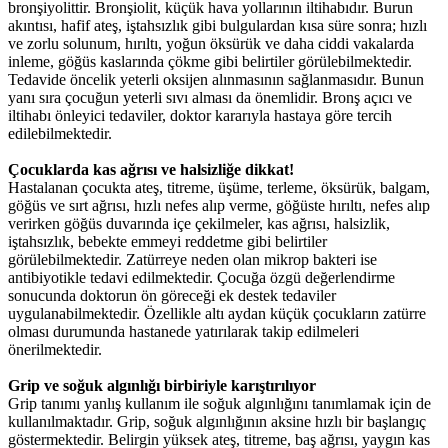
bronşiyolittir. Bronşiolit, küçük hava yollarının iltihabıdır. Burun
akıntısı, hafif ateş, iştahsızlık gibi bulgulardan kısa süre sonra; hızlı
ve zorlu solunum, hırıltı, yoğun öksürük ve daha ciddi vakalarda
inleme, göğüs kaslarında çökme gibi belirtiler görülebilmektedir.
Tedavide öncelik yeterli oksijen alınmasının sağlanmasıdır. Bunun
yanı sıra çocuğun yeterli sıvı alması da önemlidir. Bronş açıcı ve
iltihabı önleyici tedaviler, doktor kararıyla hastaya göre tercih
edilebilmektedir.
Çocuklarda kas ağrısı ve halsizliğe dikkat!
Hastalanan çocukta ateş, titreme, üşüme, terleme, öksürük, balgam,
göğüs ve sırt ağrısı, hızlı nefes alıp verme, göğüste hırıltı, nefes alıp
verirken göğüs duvarında içe çekilmeler, kas ağrısı, halsizlik,
iştahsızlık, bebekte emmeyi reddetme gibi belirtiler
görülebilmektedir. Zatürreye neden olan mikrop bakteri ise
antibiyotikle tedavi edilmektedir. Çocuğa özgü değerlendirme
sonucunda doktorun ön göreceği ek destek tedaviler
uygulanabilmektedir. Özellikle altı aydan küçük çocukların zatürre
olması durumunda hastanede yatırılarak takip edilmeleri
önerilmektedir.
Grip ve soğuk algınlığı birbiriyle karıştırılıyor
Grip tanımı yanlış kullanım ile soğuk algınlığını tanımlamak için de
kullanılmaktadır. Grip, soğuk algınlığının aksine hızlı bir başlangıç
göstermektedir. Belirgin yüksek ateş, titreme, baş ağrısı, yaygın kas