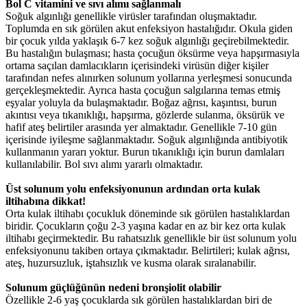
Bol C vitamini ve sıvı alımı sağlanmalı
Soğuk algınlığı genellikle virüsler tarafından oluşmaktadır.
Toplumda en sık görülen akut enfeksiyon hastalığıdır. Okula giden
bir çocuk yılda yaklaşık 6-7 kez soğuk algınlığı geçirebilmektedir.
Bu hastalığın bulaşması; hasta çocuğun öksürme veya hapşırmasıyla
ortama saçılan damlacıkların içerisindeki virüsün diğer kişiler
tarafından nefes alınırken solunum yollarına yerleşmesi sonucunda
gerçekleşmektedir. Ayrıca hasta çocuğun salgılarına temas etmiş
eşyalar yoluyla da bulaşmaktadır. Boğaz ağrısı, kaşıntısı, burun
akıntısı veya tıkanıklığı, hapşırma, gözlerde sulanma, öksürük ve
hafif ateş belirtiler arasında yer almaktadır. Genellikle 7-10 gün
içerisinde iyileşme sağlanmaktadır. Soğuk algınlığında antibiyotik
kullanmanın yararı yoktur. Burun tıkanıklığı için burun damlaları
kullanılabilir. Bol sıvı alımı yararlı olmaktadır.
Üst solunum yolu enfeksiyonunun ardından orta kulak
iltihabına dikkat!
Orta kulak iltihabı çocukluk döneminde sık görülen hastalıklardan
biridir. Çocukların çoğu 2-3 yaşına kadar en az bir kez orta kulak
iltihabı geçirmektedir. Bu rahatsızlık genellikle bir üst solunum yolu
enfeksiyonunu takiben ortaya çıkmaktadır. Belirtileri; kulak ağrısı,
ateş, huzursuzluk, iştahsızlık ve kusma olarak sıralanabilir.
Solunum güçlüğünün nedeni bronşiolit olabilir
Özellikle 2-6 yaş çocuklarda sık görülen hastalıklardan biri de