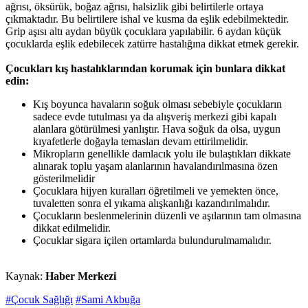
ağrısı, öksürük, boğaz ağrısı, halsizlik gibi belirtilerle ortaya
çıkmaktadır. Bu belirtilere ishal ve kusma da eşlik edebilmektedir.
Grip aşısı altı aydan büyük çocuklara yapılabilir. 6 aydan küçük
çocuklarda eşlik edebilecek zatürre hastalığına dikkat etmek gerekir.
Çocukları kış hastalıklarından korumak için bunlara dikkat
edin:
Kış boyunca havaların soğuk olması sebebiyle çocukların
sadece evde tutulması ya da alışveriş merkezi gibi kapalı
alanlara götürülmesi yanlıştır. Hava soğuk da olsa, uygun
kıyafetlerle doğayla temasları devam ettirilmelidir.
Mikropların genellikle damlacık yolu ile bulaştıkları dikkate
alınarak toplu yaşam alanlarının havalandırılmasına özen
gösterilmelidir
Çocuklara hijyen kuralları öğretilmeli ve yemekten önce,
tuvaletten sonra el yıkama alışkanlığı kazandırılmalıdır.
Çocukların beslenmelerinin düzenli ve aşılarının tam olmasına
dikkat edilmelidir.
Çocuklar sigara içilen ortamlarda bulundurulmamalıdır.
Kaynak:
Haber Merkezi
#Çocuk Sağlığı
#Sami Akbuğa