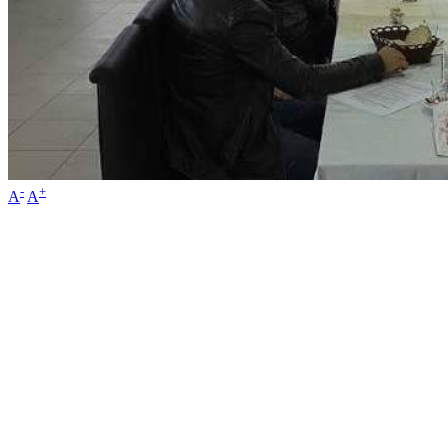
-
+
A
A