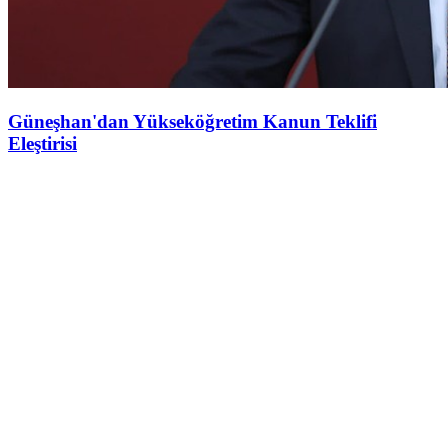
Güneşhan'dan Yükseköğretim Kanun Teklifi
Eleştirisi