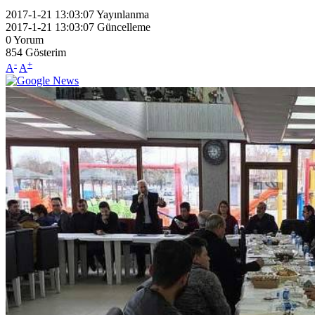
2017-1-21 13:03:07
Yayınlanma
2017-1-21 13:03:07
Güncelleme
0
Yorum
854
Gösterim
-
+
A
A