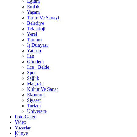
Eğitim
Emlak
Yaşam
Tarım Ve Sanayi
Belediye
Teknoloji
Yerel
Tanıtım
İş Dünyası
Yatırım
İlan
Gündem
İlçe - Belde
Spor
Sağlık
Magazin
Kültür Ve Sanat
Ekonomi
Siyaset
Turizm
Üniversite
Foto Galeri
Video
Yazarlar
Künye