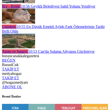
İlçe - Belde
10:56
Geyikli Belediyesi Sahil Yolunu Yeniliyor
Gündem
10:55
En Düşük Emekli Aylığı Fark Ödemelerinin Tarihi
Belli Oldu
Tarım ve Sanayi
10:53
Çan'da Sulama Altyapısı Güçleniyor
burasicanakkalegazetesi
BEĞEN
BurasiCnk
TAKİP ET
medyabogaz
TAKİP ET
@bogazmedyatv
ABONE OL
Resmî İlanlar