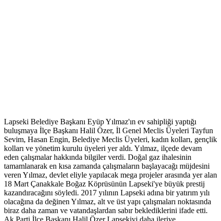
Lapseki Belediye Başkanı Eyüp Yılmaz'ın ev sahipliği yaptığı
buluşmaya İlçe Başkanı Halil Özer, İl Genel Meclis Üyeleri Tayfun
Sevim, Hasan Engin, Belediye Meclis Üyeleri, kadın kolları, gençlik
kolları ve yönetim kurulu üyeleri yer aldı. Yılmaz, ilçede devam
eden çalışmalar hakkında bilgiler verdi. Doğal gaz ihalesinin
tamamlanarak en kısa zamanda çalışmaların başlayacağı müjdesini
veren Yılmaz, devlet eliyle yapılacak mega projeler arasında yer alan
18 Mart Çanakkale Boğaz Köprüsünün Lapseki'ye büyük prestij
kazandıracağını söyledi. 2017 yılının Lapseki adına bir yatırım yılı
olacağına da değinen Yılmaz, alt ve üst yapı çalışmaları noktasında
biraz daha zaman ve vatandaşlardan sabır beklediklerini ifade etti.
Ak Parti İlçe Başkanı Halil Özer Lapsekiyi daha ileriye