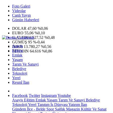
Foto Galeri
Videolar
Canlı Yayın
Günün Haberleri
DOLAR
47,60
%0,06
EURO
55,06
%0,10
G.ALTIN
6.527,52
%0,48
GÜMÜŞ
95
%-0,44
Asayiş
IMKB
13.780,27
%0,56
Eğitim
BITCOIN
64.616
%0,86
Emlak
Yaşam
Tarım Ve Sanayi
Belediye
Teknoloji
Yerel
Resmî İlan
Facebook
Twitter
Instagram
Youtube
Asayiş
Eğitim
Emlak
Yaşam
Tarım Ve Sanayi
Belediye
Teknoloji
Yerel
Tanıtım
İş Dünyası
Yatırım
İlan
Gündem
İlçe - Belde
Spor
Sağlık
Magazin
Kültür Ve Sanat