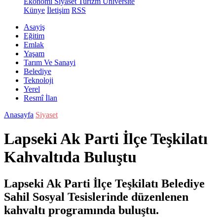
Ekonomi
Siyaset
Turizm
Üniversite
Künye
İletişim
RSS
Asayiş
Eğitim
Emlak
Yaşam
Tarım Ve Sanayi
Belediye
Teknoloji
Yerel
Resmî İlan
Anasayfa
Siyaset
Lapseki Ak Parti İlçe Teşkilatı
Kahvaltıda Buluştu
Lapseki Ak Parti İlçe Teşkilatı Belediye
Sahil Sosyal Tesislerinde düzenlenen
kahvaltı programında buluştu.