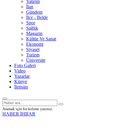
Yatırım
İlan
Gündem
İlçe - Belde
Spor
Sağlık
Magazin
Kültür Ve Sanat
Ekonomi
Siyaset
Turizm
Üniversite
Foto Galeri
Video
Yazarlar
Künye
İletişim
Aramak için bir kelime yazınız.
HABER İHBAR