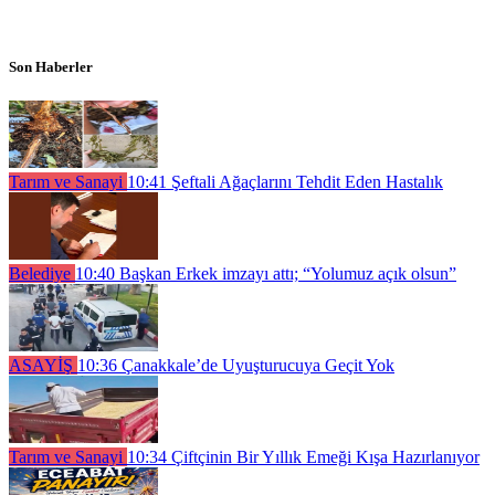
Son Haberler
Tarım ve Sanayi
10:41
Şeftali Ağaçlarını Tehdit Eden Hastalık
Belediye
10:40
Başkan Erkek imzayı attı; “Yolumuz açık olsun”
ASAYİŞ
10:36
Çanakkale’de Uyuşturucuya Geçit Yok
Tarım ve Sanayi
10:34
Çiftçinin Bir Yıllık Emeği Kışa Hazırlanıyor