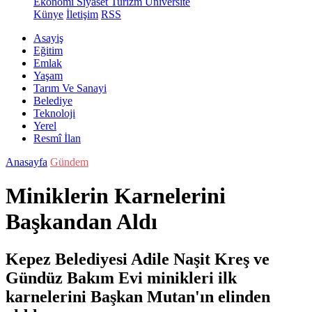
Ekonomi
Siyaset
Turizm
Üniversite
Künye
İletişim
RSS
Asayiş
Eğitim
Emlak
Yaşam
Tarım Ve Sanayi
Belediye
Teknoloji
Yerel
Resmî İlan
Anasayfa
Gündem
Miniklerin Karnelerini
Başkandan Aldı
Kepez Belediyesi Adile Naşit Kreş ve
Gündüz Bakım Evi minikleri ilk
karnelerini Başkan Mutan'ın elinden