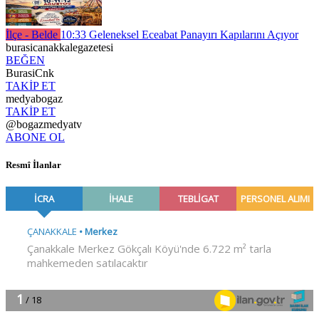
İlçe - Belde
10:33
Geleneksel Eceabat Panayırı Kapılarını Açıyor
burasicanakkalegazetesi
BEĞEN
BurasiCnk
TAKİP ET
medyabogaz
TAKİP ET
@bogazmedyatv
ABONE OL
Resmî İlanlar