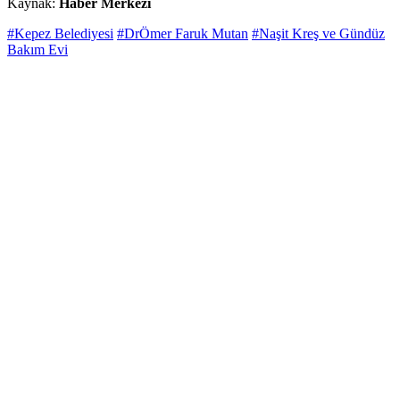
Kaynak:
Haber Merkezi
#Kepez Belediyesi
#DrÖmer Faruk Mutan
#Naşit Kreş ve Gündüz
Bakım Evi