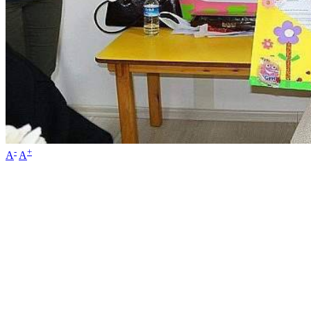
-
+
A
A