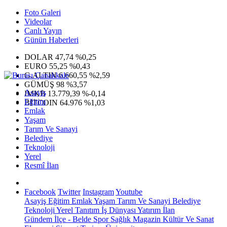
Foto Galeri
Videolar
Canlı Yayın
Günün Haberleri
DOLAR
47,74
%0,25
EURO
55,25
%0,43
G.ALTIN
6.660,55
%2,59
GÜMÜŞ
98
%3,57
Asayiş
IMKB
13.779,39
%-0,14
Eğitim
BITCOIN
64.976
%1,03
Emlak
Yaşam
Tarım Ve Sanayi
Belediye
Teknoloji
Yerel
Resmî İlan
Facebook
Twitter
Instagram
Youtube
Asayiş
Eğitim
Emlak
Yaşam
Tarım Ve Sanayi
Belediye
Teknoloji
Yerel
Tanıtım
İş Dünyası
Yatırım
İlan
Gündem
İlçe - Belde
Spor
Sağlık
Magazin
Kültür Ve Sanat