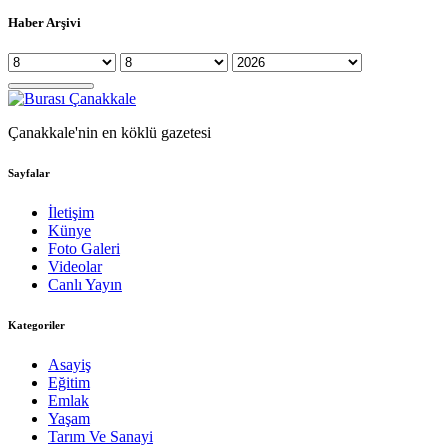
Haber Arşivi
Çanakkale'nin en köklü gazetesi
Sayfalar
İletişim
Künye
Foto Galeri
Videolar
Canlı Yayın
Kategoriler
Asayiş
Eğitim
Emlak
Yaşam
Tarım Ve Sanayi