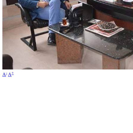
-
+
A
A