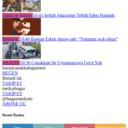
Tarım ve Sanayi
10:41
Şeftali Ağaçlarını Tehdit Eden Hastalık
Belediye
10:40
Başkan Erkek imzayı attı; “Yolumuz açık olsun”
ASAYİŞ
10:36
Çanakkale’de Uyuşturucuya Geçit Yok
burasicanakkalegazetesi
BEĞEN
BurasiCnk
TAKİP ET
medyabogaz
TAKİP ET
@bogazmedyatv
ABONE OL
Resmî İlanlar