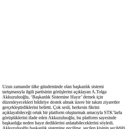
Uzun zamandır ülke gündeminde olan başkanlık sistemi
tartışmasıyla ilgili partisinin görüşlerini açıklayan A.Tolga
Akkuzuluoğlu, ‘Başkanlık Sistemine Hayır’ demek için
düzenleyecekleri bildiriye destek almak üzere bir takım ziyaretler
gerçekleştirdiklerini belirtti. Çok sesli, herkesin fikrini
açıklayabileceği ortak bir platform oluşturmak amacıyla STK’larla
görüştüklerini ifade eden Akkuzuluoğlu, bu platform sayesinde
başkanlığa neden hayır dediklerini anlatabileceklerini söyledi.
Akkuzuluoğlu başkanlık sistemine geçilirse, seçilen kişinin seçildiği