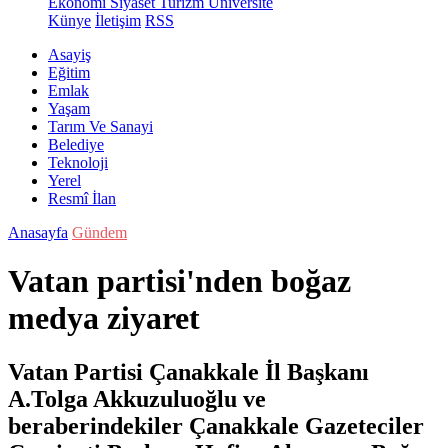
Ekonomi
Siyaset
Turizm
Üniversite
Künye
İletişim
RSS
Asayiş
Eğitim
Emlak
Yaşam
Tarım Ve Sanayi
Belediye
Teknoloji
Yerel
Resmî İlan
Anasayfa
Gündem
Vatan partisi'nden boğaz
medya ziyaret
Vatan Partisi Çanakkale İl Başkanı
A.Tolga Akkuzuluoğlu ve
beraberindekiler Çanakkale Gazeteciler