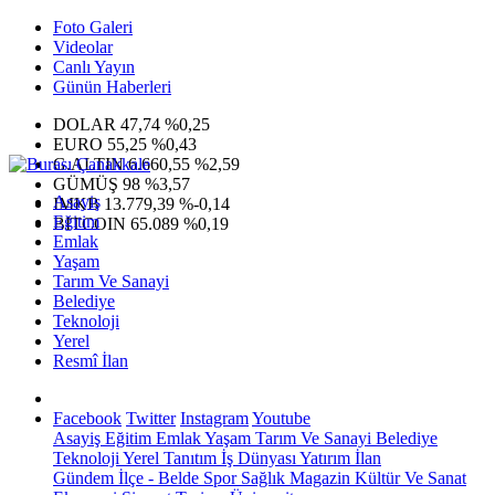
Foto Galeri
Videolar
Canlı Yayın
Günün Haberleri
DOLAR
47,74
%0,25
EURO
55,25
%0,43
G.ALTIN
6.660,55
%2,59
GÜMÜŞ
98
%3,57
Asayiş
IMKB
13.779,39
%-0,14
Eğitim
BITCOIN
65.089
%0,19
Emlak
Yaşam
Tarım Ve Sanayi
Belediye
Teknoloji
Yerel
Resmî İlan
Facebook
Twitter
Instagram
Youtube
Asayiş
Eğitim
Emlak
Yaşam
Tarım Ve Sanayi
Belediye
Teknoloji
Yerel
Tanıtım
İş Dünyası
Yatırım
İlan
Gündem
İlçe - Belde
Spor
Sağlık
Magazin
Kültür Ve Sanat