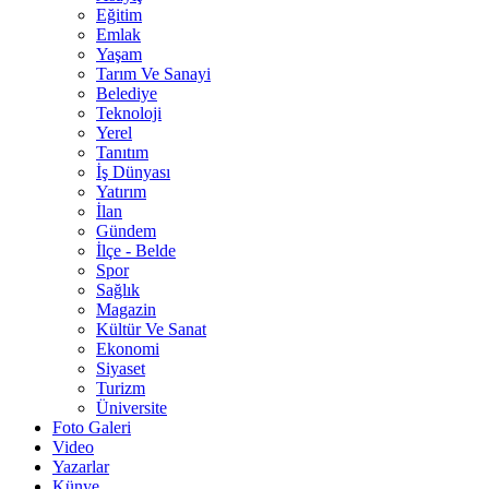
Eğitim
Emlak
Yaşam
Tarım Ve Sanayi
Belediye
Teknoloji
Yerel
Tanıtım
İş Dünyası
Yatırım
İlan
Gündem
İlçe - Belde
Spor
Sağlık
Magazin
Kültür Ve Sanat
Ekonomi
Siyaset
Turizm
Üniversite
Foto Galeri
Video
Yazarlar
Künye