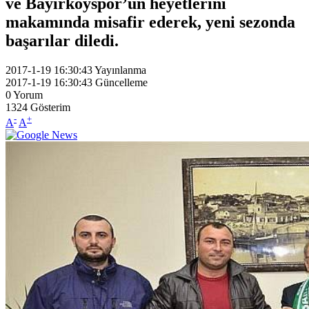
ve Bayırköyspor’un heyetlerini
makamında misafir ederek, yeni sezonda
başarılar diledi.
2017-1-19 16:30:43
Yayınlanma
2017-1-19 16:30:43
Güncelleme
0
Yorum
1324
Gösterim
-
+
A
A