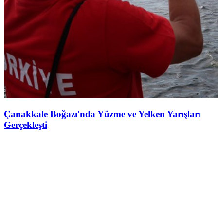
Çanakkale Boğazı'nda Yüzme ve Yelken Yarışları
Gerçekleşti