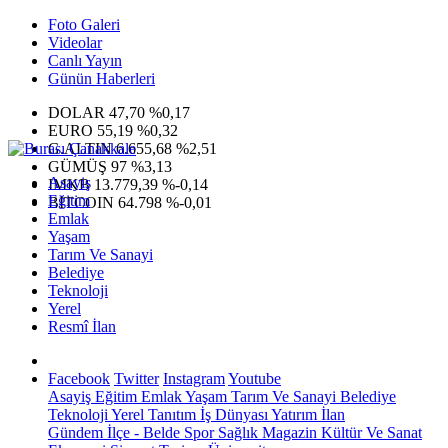
Foto Galeri
Videolar
Canlı Yayın
Günün Haberleri
DOLAR
47,70
%0,17
EURO
55,19
%0,32
G.ALTIN
6.655,68
%2,51
GÜMÜŞ
97
%3,13
Asayiş
IMKB
13.779,39
%-0,14
Eğitim
BITCOIN
64.798
%-0,01
Emlak
Yaşam
Tarım Ve Sanayi
Belediye
Teknoloji
Yerel
Resmî İlan
Facebook
Twitter
Instagram
Youtube
Asayiş
Eğitim
Emlak
Yaşam
Tarım Ve Sanayi
Belediye
Teknoloji
Yerel
Tanıtım
İş Dünyası
Yatırım
İlan
Gündem
İlçe - Belde
Spor
Sağlık
Magazin
Kültür Ve Sanat