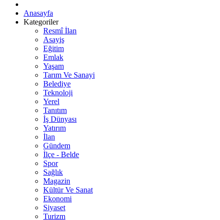
Anasayfa
Kategoriler
Resmî İlan
Asayiş
Eğitim
Emlak
Yaşam
Tarım Ve Sanayi
Belediye
Teknoloji
Yerel
Tanıtım
İş Dünyası
Yatırım
İlan
Gündem
İlçe - Belde
Spor
Sağlık
Magazin
Kültür Ve Sanat
Ekonomi
Siyaset
Turizm