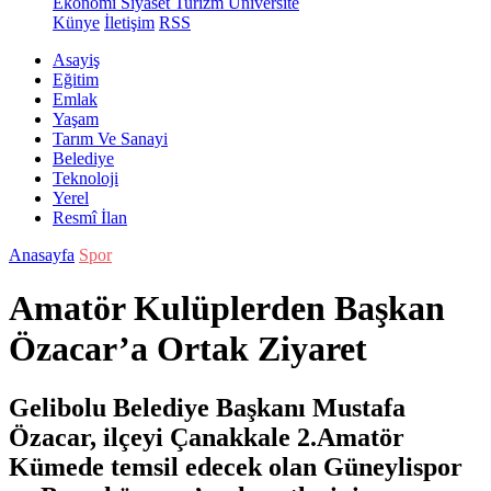
Ekonomi
Siyaset
Turizm
Üniversite
Künye
İletişim
RSS
Asayiş
Eğitim
Emlak
Yaşam
Tarım Ve Sanayi
Belediye
Teknoloji
Yerel
Resmî İlan
Anasayfa
Spor
Amatör Kulüplerden Başkan
Özacar’a Ortak Ziyaret
Gelibolu Belediye Başkanı Mustafa
Özacar, ilçeyi Çanakkale 2.Amatör
Kümede temsil edecek olan Güneylispor