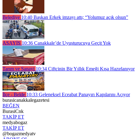
Belediye
10:40
Başkan Erkek imzayı attı; “Yolumuz açık olsun”
ASAYİŞ
10:36
Çanakkale’de Uyuşturucuya Geçit Yok
Tarım ve Sanayi
10:34
Çiftçinin Bir Yıllık Emeği Kışa Hazırlanıyor
İlçe - Belde
10:33
Geleneksel Eceabat Panayırı Kapılarını Açıyor
burasicanakkalegazetesi
BEĞEN
BurasiCnk
TAKİP ET
medyabogaz
TAKİP ET
@bogazmedyatv