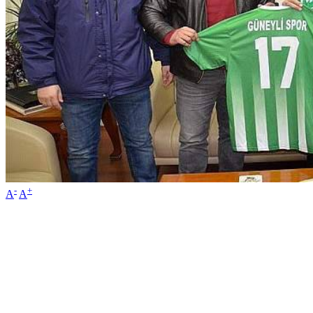
-
+
A
A