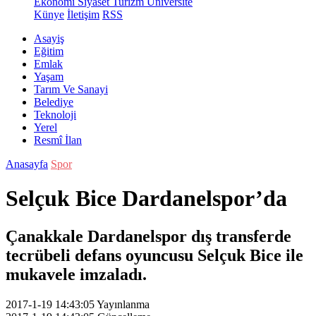
Ekonomi
Siyaset
Turizm
Üniversite
Künye
İletişim
RSS
Asayiş
Eğitim
Emlak
Yaşam
Tarım Ve Sanayi
Belediye
Teknoloji
Yerel
Resmî İlan
Anasayfa
Spor
Selçuk Bice Dardanelspor’da
Çanakkale Dardanelspor dış transferde
tecrübeli defans oyuncusu Selçuk Bice ile
mukavele imzaladı.
2017-1-19 14:43:05
Yayınlanma