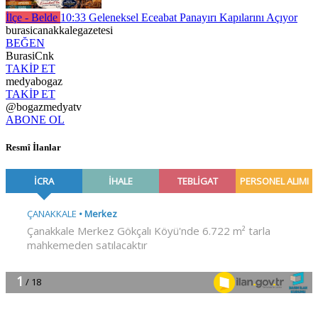
İlçe - Belde
10:33
Geleneksel Eceabat Panayırı Kapılarını Açıyor
burasicanakkalegazetesi
BEĞEN
BurasiCnk
TAKİP ET
medyabogaz
TAKİP ET
@bogazmedyatv
ABONE OL
Resmî İlanlar