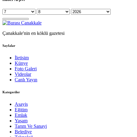
Çanakkale'nin en köklü gazetesi
Sayfalar
İletişim
Künye
Foto Galeri
Videolar
Canlı Yayın
Kategoriler
Asayiş
Eğitim
Emlak
Yaşam
Tarım Ve Sanayi
Belediye