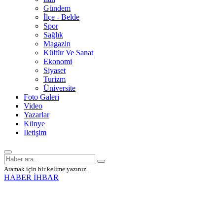
Gündem
İlçe - Belde
Spor
Sağlık
Magazin
Kültür Ve Sanat
Ekonomi
Siyaset
Turizm
Üniversite
Foto Galeri
Video
Yazarlar
Künye
İletişim
Aramak için bir kelime yazınız.
HABER İHBAR