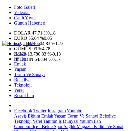
Foto Galeri
Videolar
Canlı Yayın
Günün Haberleri
DOLAR
47,71
%0,18
EURO
55,04
%0,05
G.ALTIN
6.604,83
%1,73
GÜMÜŞ
99
%4,78
Asayiş
IMKB
13.780,83
%-0,13
Eğitim
BITCOIN
64.834
%0,17
Emlak
Yaşam
Tarım Ve Sanayi
Belediye
Teknoloji
Yerel
Resmî İlan
Facebook
Twitter
Instagram
Youtube
Asayiş
Eğitim
Emlak
Yaşam
Tarım Ve Sanayi
Belediye
Teknoloji
Yerel
Tanıtım
İş Dünyası
Yatırım
İlan
Gündem
İlçe - Belde
Spor
Sağlık
Magazin
Kültür Ve Sanat