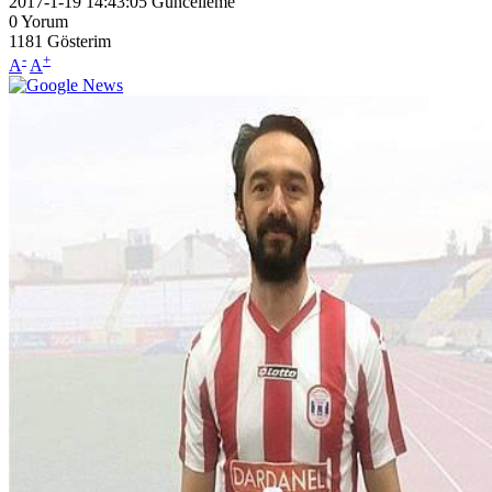
2017-1-19 14:43:05
Güncelleme
0
Yorum
1181
Gösterim
-
+
A
A