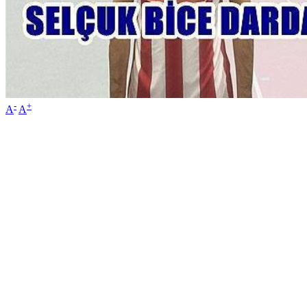
-
+
A
A