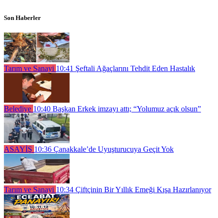
Son Haberler
Tarım ve Sanayi
10:41
Şeftali Ağaçlarını Tehdit Eden Hastalık
Belediye
10:40
Başkan Erkek imzayı attı; “Yolumuz açık olsun”
ASAYİŞ
10:36
Çanakkale’de Uyuşturucuya Geçit Yok
Tarım ve Sanayi
10:34
Çiftçinin Bir Yıllık Emeği Kışa Hazırlanıyor