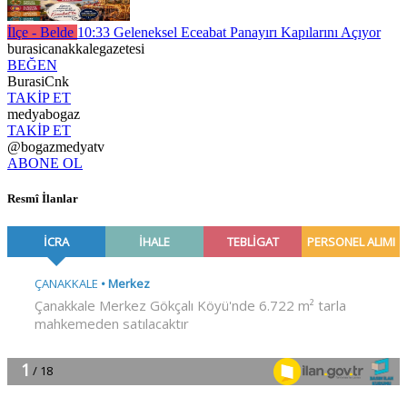
İlçe - Belde
10:33
Geleneksel Eceabat Panayırı Kapılarını Açıyor
burasicanakkalegazetesi
BEĞEN
BurasiCnk
TAKİP ET
medyabogaz
TAKİP ET
@bogazmedyatv
ABONE OL
Resmî İlanlar