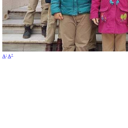
-
+
A
A