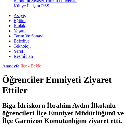
Ekonomi
Siyaset
Turizm
Üniversite
Künye
İletişim
RSS
Asayiş
Eğitim
Emlak
Yaşam
Tarım Ve Sanayi
Belediye
Teknoloji
Yerel
Resmî İlan
Anasayfa
İlçe - Belde
Öğrenciler Emniyeti Ziyaret
Ettiler
Biga İdriskoru İbrahim Aydın İlkokulu
öğrencileri İlçe Emniyet Müdürlüğünü ve
İlçe Garnizon Komutanlığını ziyaret etti.