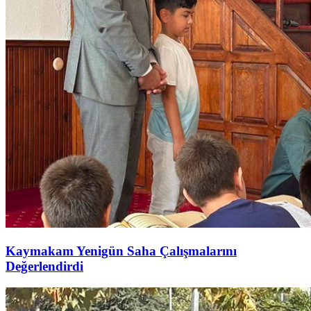
Kaymakam Yenigün Saha Çalışmalarını
Değerlendirdi