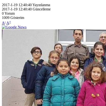
2017-1-19 12:40:40
Yayınlanma
2017-1-19 12:40:40
Güncelleme
0
Yorum
1009
Gösterim
-
+
A
A