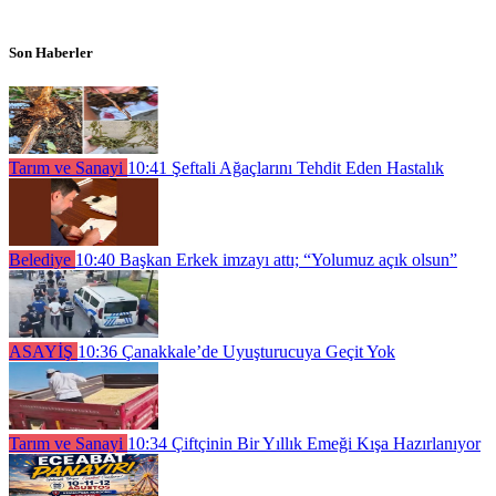
Son Haberler
Tarım ve Sanayi
10:41
Şeftali Ağaçlarını Tehdit Eden Hastalık
Belediye
10:40
Başkan Erkek imzayı attı; “Yolumuz açık olsun”
ASAYİŞ
10:36
Çanakkale’de Uyuşturucuya Geçit Yok
Tarım ve Sanayi
10:34
Çiftçinin Bir Yıllık Emeği Kışa Hazırlanıyor