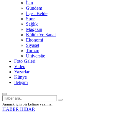
İlan
Gündem
İlçe - Belde
Spor
Sağlık
Magazin
Kültür Ve Sanat
Ekonomi
Siyaset
Turizm
Üniversite
Foto Galeri
Video
Yazarlar
Künye
İletişim
Aramak için bir kelime yazınız.
HABER İHBAR