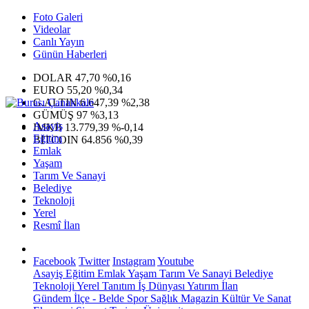
Foto Galeri
Videolar
Canlı Yayın
Günün Haberleri
DOLAR
47,70
%0,16
EURO
55,20
%0,34
G.ALTIN
6.647,39
%2,38
GÜMÜŞ
97
%3,13
Asayiş
IMKB
13.779,39
%-0,14
Eğitim
BITCOIN
64.856
%0,39
Emlak
Yaşam
Tarım Ve Sanayi
Belediye
Teknoloji
Yerel
Resmî İlan
Facebook
Twitter
Instagram
Youtube
Asayiş
Eğitim
Emlak
Yaşam
Tarım Ve Sanayi
Belediye
Teknoloji
Yerel
Tanıtım
İş Dünyası
Yatırım
İlan
Gündem
İlçe - Belde
Spor
Sağlık
Magazin
Kültür Ve Sanat