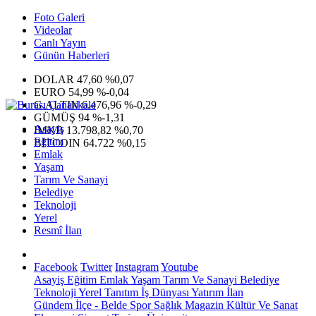
Foto Galeri
Videolar
Canlı Yayın
Günün Haberleri
DOLAR
47,60
%0,07
EURO
54,99
%-0,04
G.ALTIN
6.476,96
%-0,29
GÜMÜŞ
94
%-1,31
Asayiş
IMKB
13.798,82
%0,70
Eğitim
BITCOIN
64.722
%0,15
Emlak
Yaşam
Tarım Ve Sanayi
Belediye
Teknoloji
Yerel
Resmî İlan
Facebook
Twitter
Instagram
Youtube
Asayiş
Eğitim
Emlak
Yaşam
Tarım Ve Sanayi
Belediye
Teknoloji
Yerel
Tanıtım
İş Dünyası
Yatırım
İlan
Gündem
İlçe - Belde
Spor
Sağlık
Magazin
Kültür Ve Sanat