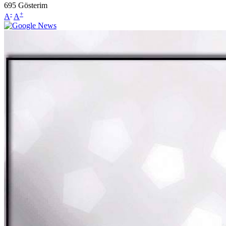
695
Gösterim
-
+
A
A