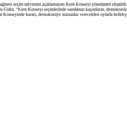
rağmen seçim takvimini açıklamayan Kent Konseyi yönetimini eleştirdi.
en Gider, “Kent Konseyi seçimlerinde sandıktan kaçanların, demokrasiy
i Kent Konseyinde kararı, demokrasiye inananlar verecekleri oylarla belir