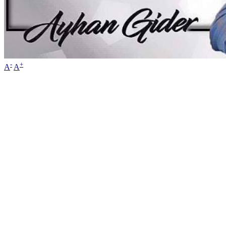
-
+
A
A