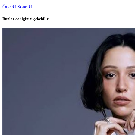
Önceki
Sonraki
Bunlar da ilginizi çekebilir