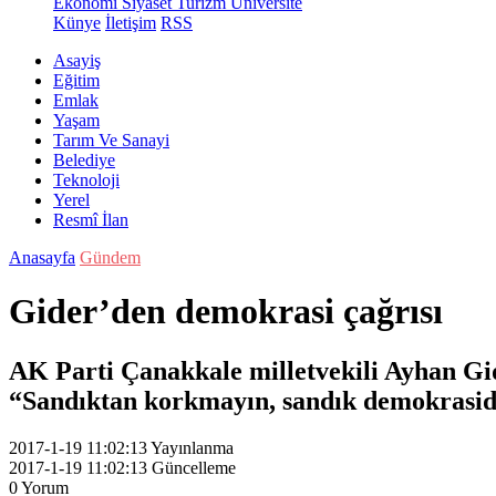
Ekonomi
Siyaset
Turizm
Üniversite
Künye
İletişim
RSS
Asayiş
Eğitim
Emlak
Yaşam
Tarım Ve Sanayi
Belediye
Teknoloji
Yerel
Resmî İlan
Anasayfa
Gündem
Gider’den demokrasi çağrısı
AK Parti Çanakkale milletvekili Ayhan Gide
“Sandıktan korkmayın, sandık demokrasidi
2017-1-19 11:02:13
Yayınlanma
2017-1-19 11:02:13
Güncelleme
0
Yorum