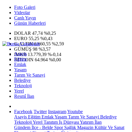
Foto Galeri
Videolar
Canlı Yayın
Günün Haberleri
DOLAR
47,74
%0,25
EURO
55,25
%0,43
G.ALTIN
6.660,55
%2,59
GÜMÜŞ
98
%3,57
Asayiş
IMKB
13.779,39
%-0,14
Eğitim
BITCOIN
64.964
%0,00
Emlak
Yaşam
Tarım Ve Sanayi
Belediye
Teknoloji
Yerel
Resmî İlan
Facebook
Twitter
Instagram
Youtube
Asayiş
Eğitim
Emlak
Yaşam
Tarım Ve Sanayi
Belediye
Teknoloji
Yerel
Tanıtım
İş Dünyası
Yatırım
İlan
Gündem
İlçe - Belde
Spor
Sağlık
Magazin
Kültür Ve Sanat