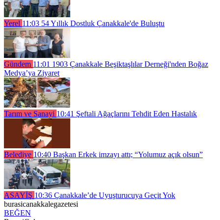
Yerel
11:03
54 Yıllık Dostluk Çanakkale'de Buluştu
Gündem
11:01
1903 Çanakkale Beşiktaşlılar Derneği'nden Boğaz
Medya’ya Ziyaret
Tarım ve Sanayi
10:41
Şeftali Ağaçlarını Tehdit Eden Hastalık
Belediye
10:40
Başkan Erkek imzayı attı; “Yolumuz açık olsun”
ASAYİŞ
10:36
Çanakkale’de Uyuşturucuya Geçit Yok
burasicanakkalegazetesi
BEĞEN