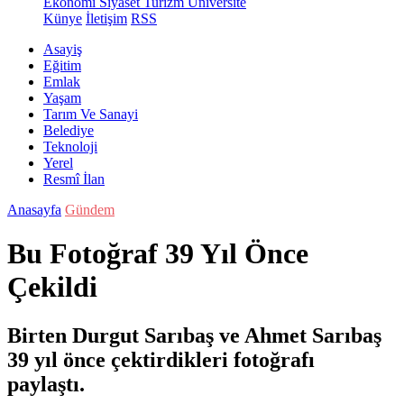
Ekonomi
Siyaset
Turizm
Üniversite
Künye
İletişim
RSS
Asayiş
Eğitim
Emlak
Yaşam
Tarım Ve Sanayi
Belediye
Teknoloji
Yerel
Resmî İlan
Anasayfa
Gündem
Bu Fotoğraf 39 Yıl Önce
Çekildi
Birten Durgut Sarıbaş ve Ahmet Sarıbaş
39 yıl önce çektirdikleri fotoğrafı
paylaştı.