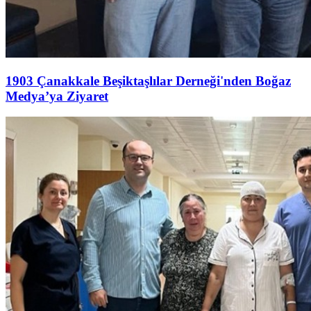
1903 Çanakkale Beşiktaşlılar Derneği'nden Boğaz
Medya’ya Ziyaret