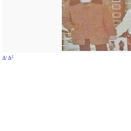
-
+
A
A