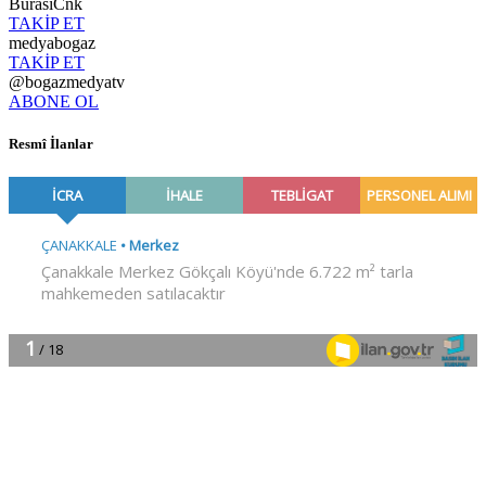
BurasiCnk
TAKİP ET
medyabogaz
TAKİP ET
@bogazmedyatv
ABONE OL
Resmî İlanlar