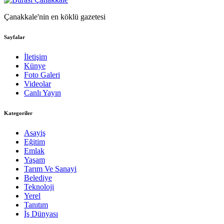
Çanakkale'nin en köklü gazetesi
Sayfalar
İletişim
Künye
Foto Galeri
Videolar
Canlı Yayın
Kategoriler
Asayiş
Eğitim
Emlak
Yaşam
Tarım Ve Sanayi
Belediye
Teknoloji
Yerel
Tanıtım
İş Dünyası