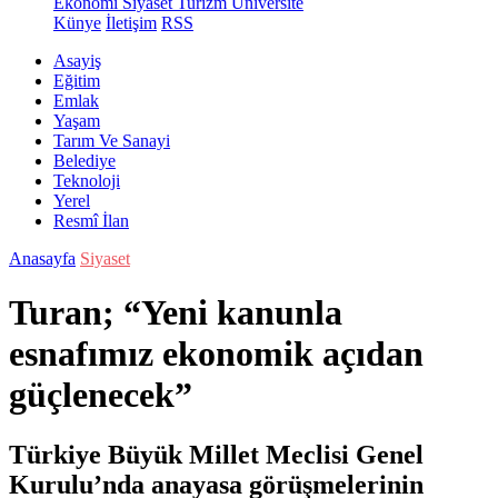
Ekonomi
Siyaset
Turizm
Üniversite
Künye
İletişim
RSS
Asayiş
Eğitim
Emlak
Yaşam
Tarım Ve Sanayi
Belediye
Teknoloji
Yerel
Resmî İlan
Anasayfa
Siyaset
Turan; “Yeni kanunla
esnafımız ekonomik açıdan
güçlenecek”
Türkiye Büyük Millet Meclisi Genel
Kurulu’nda anayasa görüşmelerinin