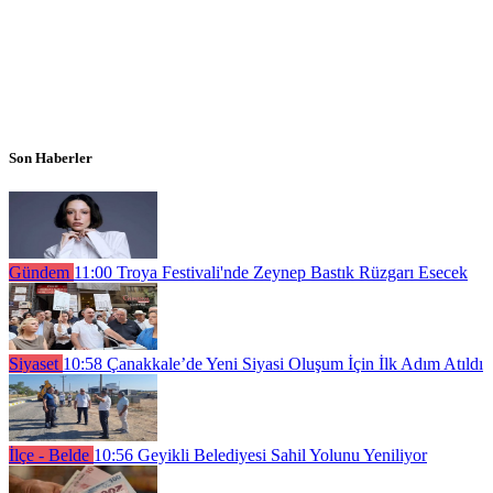
Son Haberler
Gündem
11:00
Troya Festivali'nde Zeynep Bastık Rüzgarı Esecek
Siyaset
10:58
Çanakkale’de Yeni Siyasi Oluşum İçin İlk Adım Atıldı
İlçe - Belde
10:56
Geyikli Belediyesi Sahil Yolunu Yeniliyor