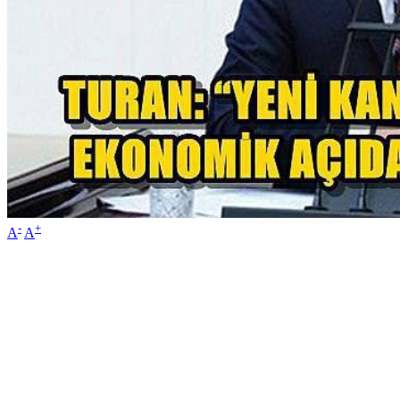
-
+
A
A