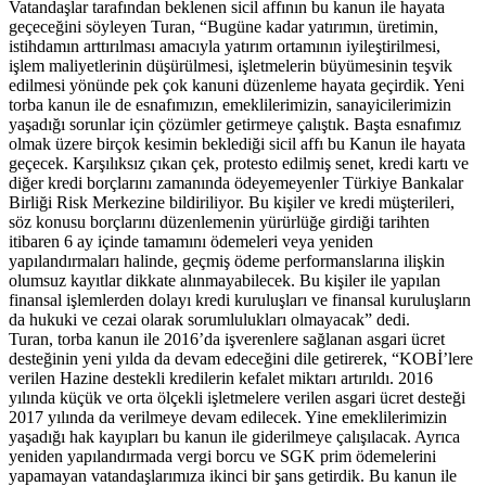
Vatandaşlar tarafından beklenen sicil affının bu kanun ile hayata
geçeceğini söyleyen Turan, “Bugüne kadar yatırımın, üretimin,
istihdamın arttırılması amacıyla yatırım ortamının iyileştirilmesi,
işlem maliyetlerinin düşürülmesi, işletmelerin büyümesinin teşvik
edilmesi yönünde pek çok kanuni düzenleme hayata geçirdik. Yeni
torba kanun ile de esnafımızın, emeklilerimizin, sanayicilerimizin
yaşadığı sorunlar için çözümler getirmeye çalıştık. Başta esnafımız
olmak üzere birçok kesimin beklediği sicil affı bu Kanun ile hayata
geçecek. Karşılıksız çıkan çek, protesto edilmiş senet, kredi kartı ve
diğer kredi borçlarını zamanında ödeyemeyenler Türkiye Bankalar
Birliği Risk Merkezine bildiriliyor. Bu kişiler ve kredi müşterileri,
söz konusu borçlarını düzenlemenin yürürlüğe girdiği tarihten
itibaren 6 ay içinde tamamını ödemeleri veya yeniden
yapılandırmaları halinde, geçmiş ödeme performanslarına ilişkin
olumsuz kayıtlar dikkate alınmayabilecek. Bu kişiler ile yapılan
finansal işlemlerden dolayı kredi kuruluşları ve finansal kuruluşların
da hukuki ve cezai olarak sorumlulukları olmayacak” dedi.
Turan, torba kanun ile 2016’da işverenlere sağlanan asgari ücret
desteğinin yeni yılda da devam edeceğini dile getirerek, “KOBİ’lere
verilen Hazine destekli kredilerin kefalet miktarı artırıldı. 2016
yılında küçük ve orta ölçekli işletmelere verilen asgari ücret desteği
2017 yılında da verilmeye devam edilecek. Yine emeklilerimizin
yaşadığı hak kayıpları bu kanun ile giderilmeye çalışılacak. Ayrıca
yeniden yapılandırmada vergi borcu ve SGK prim ödemelerini
yapamayan vatandaşlarımıza ikinci bir şans getirdik. Bu kanun ile