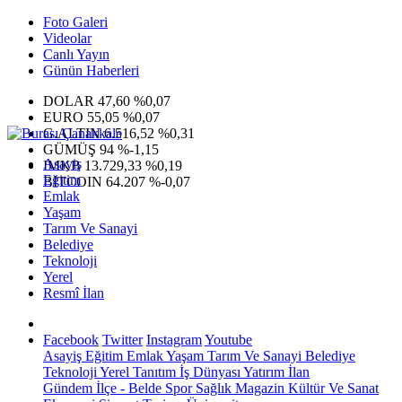
Foto Galeri
Videolar
Canlı Yayın
Günün Haberleri
DOLAR
47,60
%0,07
EURO
55,05
%0,07
G.ALTIN
6.516,52
%0,31
GÜMÜŞ
94
%-1,15
Asayiş
IMKB
13.729,33
%0,19
Eğitim
BITCOIN
64.207
%-0,07
Emlak
Yaşam
Tarım Ve Sanayi
Belediye
Teknoloji
Yerel
Resmî İlan
Facebook
Twitter
Instagram
Youtube
Asayiş
Eğitim
Emlak
Yaşam
Tarım Ve Sanayi
Belediye
Teknoloji
Yerel
Tanıtım
İş Dünyası
Yatırım
İlan
Gündem
İlçe - Belde
Spor
Sağlık
Magazin
Kültür Ve Sanat