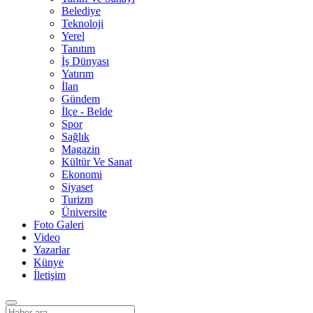
Belediye
Teknoloji
Yerel
Tanıtım
İş Dünyası
Yatırım
İlan
Gündem
İlçe - Belde
Spor
Sağlık
Magazin
Kültür Ve Sanat
Ekonomi
Siyaset
Turizm
Üniversite
Foto Galeri
Video
Yazarlar
Künye
İletişim