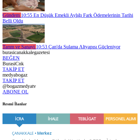
Gündem
10:55
En Düşük Emekli Aylığı Fark Ödemelerinin Tarihi
Belli Oldu
Tarım ve Sanayi
10:53
Çan'da Sulama Altyapısı Güçleniyor
burasicanakkalegazetesi
BEĞEN
BurasiCnk
TAKİP ET
medyabogaz
TAKİP ET
@bogazmedyatv
ABONE OL
Resmî İlanlar