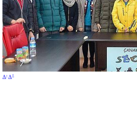
-
+
A
A