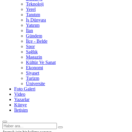
Teknoloji
Yerel
Tanıtım
İş Dünyası
Yatırım
İlan
Gündem
İlçe - Belde
Spor
Sağlık
Magazin
Kültür Ve Sanat
Ekonomi
Siyaset
Turizm
Üniversite
Foto Galeri
Video
Yazarlar
Künye
İletişim
Aramak için bir kelime yazınız.