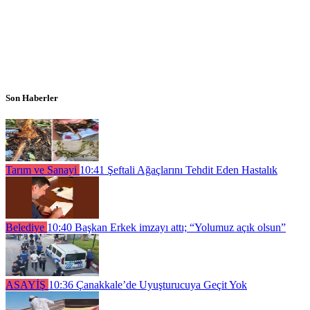
Son Haberler
Tarım ve Sanayi
10:41
Şeftali Ağaçlarını Tehdit Eden Hastalık
Belediye
10:40
Başkan Erkek imzayı attı; “Yolumuz açık olsun”
ASAYİŞ
10:36
Çanakkale’de Uyuşturucuya Geçit Yok