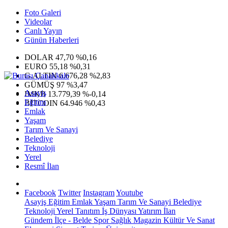
Foto Galeri
Videolar
Canlı Yayın
Günün Haberleri
DOLAR
47,70
%0,16
EURO
55,18
%0,31
G.ALTIN
6.676,28
%2,83
GÜMÜŞ
97
%3,47
Asayiş
IMKB
13.779,39
%-0,14
Eğitim
BITCOIN
64.946
%0,43
Emlak
Yaşam
Tarım Ve Sanayi
Belediye
Teknoloji
Yerel
Resmî İlan
Facebook
Twitter
Instagram
Youtube
Asayiş
Eğitim
Emlak
Yaşam
Tarım Ve Sanayi
Belediye
Teknoloji
Yerel
Tanıtım
İş Dünyası
Yatırım
İlan
Gündem
İlçe - Belde
Spor
Sağlık
Magazin
Kültür Ve Sanat