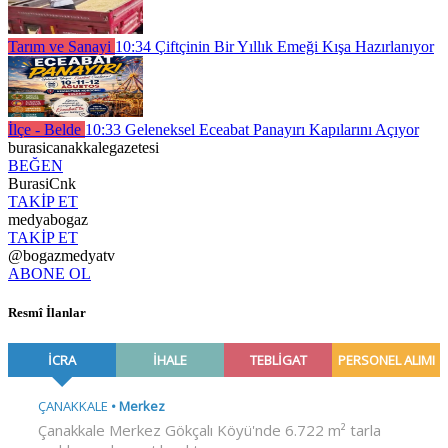
Tarım ve Sanayi
10:34
Çiftçinin Bir Yıllık Emeği Kışa Hazırlanıyor
İlçe - Belde
10:33
Geleneksel Eceabat Panayırı Kapılarını Açıyor
burasicanakkalegazetesi
BEĞEN
BurasiCnk
TAKİP ET
medyabogaz
TAKİP ET
@bogazmedyatv
ABONE OL
Resmî İlanlar