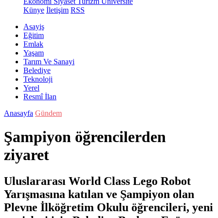
Ekonomi
Siyaset
Turizm
Üniversite
Künye
İletişim
RSS
Asayiş
Eğitim
Emlak
Yaşam
Tarım Ve Sanayi
Belediye
Teknoloji
Yerel
Resmî İlan
Anasayfa
Gündem
Şampiyon öğrencilerden
ziyaret
Uluslararası World Class Lego Robot
Yarışmasına katılan ve Şampiyon olan
Plevne İlköğretim Okulu öğrencileri, yeni