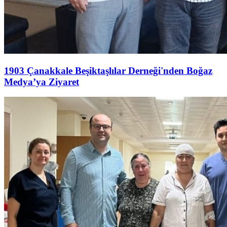
1903 Çanakkale Beşiktaşlılar Derneği'nden Boğaz
Medya’ya Ziyaret