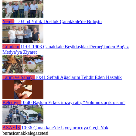
Yerel
11:03
54 Yıllık Dostluk Çanakkale'de Buluştu
Gündem
11:01
1903 Çanakkale Beşiktaşlılar Derneği'nden Boğaz
Medya’ya Ziyaret
Tarım ve Sanayi
10:41
Şeftali Ağaçlarını Tehdit Eden Hastalık
Belediye
10:40
Başkan Erkek imzayı attı; “Yolumuz açık olsun”
ASAYİŞ
10:36
Çanakkale’de Uyuşturucuya Geçit Yok
burasicanakkalegazetesi