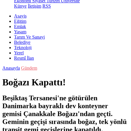
Ekonomi
Siyaset
Turizm
Üniversite
Künye
İletişim
RSS
Asayiş
Eğitim
Emlak
Yaşam
Tarım Ve Sanayi
Belediye
Teknoloji
Yerel
Resmî İlan
Anasayfa
Gündem
Boğazı Kapattı!
Beşiktaş Tersanesi'ne götürülen
Danimarka bayraklı dev konteyner
gemisi Çanakkale Boğazı'ndan geçti.
Geminin geçişi sırasında boğaz, tek yönlü
transit gemi geçişlerine kapatıldı.