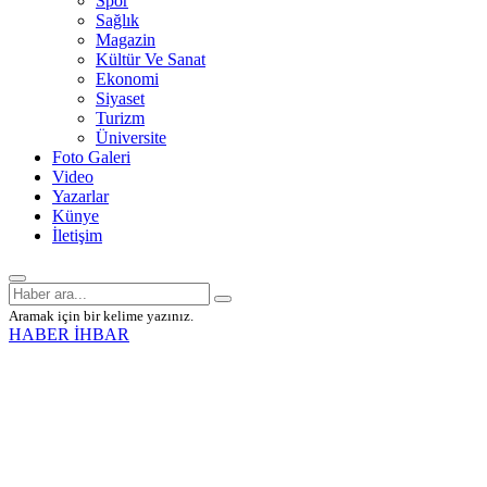
Spor
Sağlık
Magazin
Kültür Ve Sanat
Ekonomi
Siyaset
Turizm
Üniversite
Foto Galeri
Video
Yazarlar
Künye
İletişim
Aramak için bir kelime yazınız.
HABER İHBAR