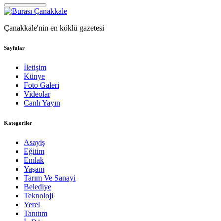
Çanakkale'nin en köklü gazetesi
Sayfalar
İletişim
Künye
Foto Galeri
Videolar
Canlı Yayın
Kategoriler
Asayiş
Eğitim
Emlak
Yaşam
Tarım Ve Sanayi
Belediye
Teknoloji
Yerel
Tanıtım