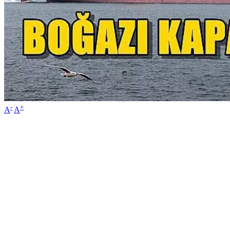
-
+
A
A