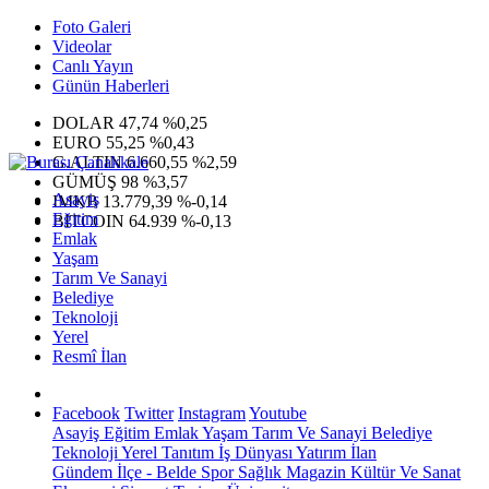
Foto Galeri
Videolar
Canlı Yayın
Günün Haberleri
DOLAR
47,74
%0,25
EURO
55,25
%0,43
G.ALTIN
6.660,55
%2,59
GÜMÜŞ
98
%3,57
Asayiş
IMKB
13.779,39
%-0,14
Eğitim
BITCOIN
64.939
%-0,13
Emlak
Yaşam
Tarım Ve Sanayi
Belediye
Teknoloji
Yerel
Resmî İlan
Facebook
Twitter
Instagram
Youtube
Asayiş
Eğitim
Emlak
Yaşam
Tarım Ve Sanayi
Belediye
Teknoloji
Yerel
Tanıtım
İş Dünyası
Yatırım
İlan
Gündem
İlçe - Belde
Spor
Sağlık
Magazin
Kültür Ve Sanat