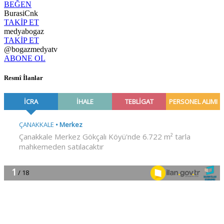
BEĞEN
BurasiCnk
TAKİP ET
medyabogaz
TAKİP ET
@bogazmedyatv
ABONE OL
Resmî İlanlar