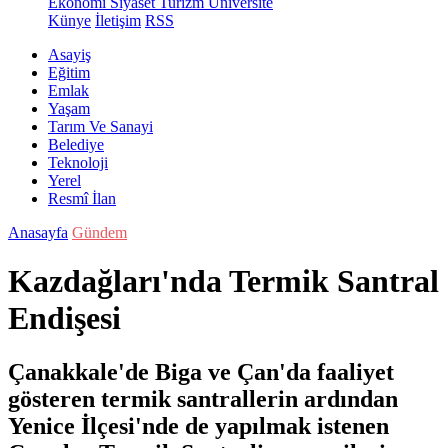
Ekonomi
Siyaset
Turizm
Üniversite
Künye
İletişim
RSS
Asayiş
Eğitim
Emlak
Yaşam
Tarım Ve Sanayi
Belediye
Teknoloji
Yerel
Resmî İlan
Anasayfa
Gündem
Kazdağları'nda Termik Santral
Endişesi
Çanakkale'de Biga ve Çan'da faaliyet
gösteren termik santrallerin ardından
Yenice İlçesi'nde de yapılmak istenen