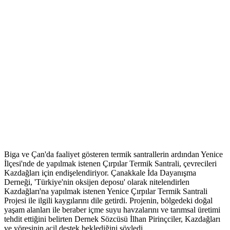
Biga ve Çan'da faaliyet gösteren termik santrallerin ardından Yenice
İlçesi'nde de yapılmak istenen Çırpılar Termik Santrali, çevrecileri
Kazdağları için endişelendiriyor. Çanakkale İda Dayanışma
Derneği, 'Türkiye'nin oksijen deposu' olarak nitelendirlen
Kazdağları'na yapılmak istenen Yenice Çırpılar Termik Santrali
Projesi ile ilgili kaygılarını dile getirdi. Projenin, bölgedeki doğal
yaşam alanları ile beraber içme suyu havzalarını ve tarımsal üretimi
tehdit ettiğini belirten Dernek Sözcüsü İlhan Pirinçciler, Kazdağları
ve yöresinin acil destek beklediğini söyledi.