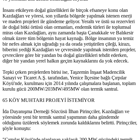
İnsanı etkileyen doğal güzellikleri ile birçok efsaneye konu olan
Kazdağları ve yöresi, son yıllarda bölgede yapılmak istenen enerji
ve maden projeleri ile gündeme geliyor. Yeraltı ve üstü su rezervleri
ile doğal bitki örtüsü olan ormanları, endemik türleri ile toplumsal
miras olan Kazdağları, aynı zamanda başta Çanakkale ve Balıkesir
olmak üzere tüm bölgenin hayat kaynağı. Bölge insanının ya temiz
bir nefes almak için uğradığı ya da orada yetiştirilen çileği, kirazı,
biberini yediği Kazdağları ve çevresinde yapılmak istenilen projeler,
çevrecilere göre bir yandan bu doğal güzellikleri tehdit ederken,
diğer bir yandan yerel halkın geçim kaynaklarını da yok edecek.
Tepki çeken projelerden birisi ise, Taşzemin İnşaat Madencilik
Sanayi ve Ticaret A.Ş. tarafından, Yenice İlçesine bağlı Çırpılar
Köyü'nde, kurulması için 2014 yılında çalışmalara başlanan, toplam
kurulu gücü 200MW/203MW/495MW olan termik santral.
65 KÖY MUHTARI PROJEYİ İSTEMİYOR
İda Dayanışma Derneği Sözcüsü İlhan Pirinçciler, Kazdağları ve
yöresinde yeni bir termik santral yapımının daha gündemde
olduğunu üzülerek söylemek zorunda kaldıklarını belirtti. Pirinçciler,
şöyle konuştu:
"Çırpılar Köyü'nde planlanan yaklaşık 200 MW gücündeki termik