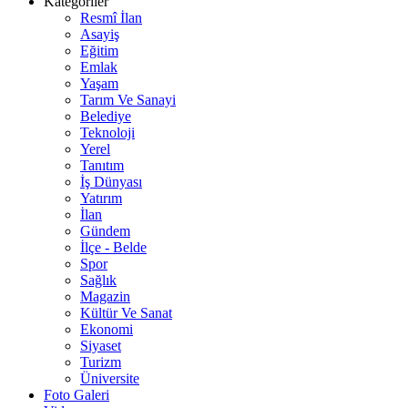
Kategoriler
Resmî İlan
Asayiş
Eğitim
Emlak
Yaşam
Tarım Ve Sanayi
Belediye
Teknoloji
Yerel
Tanıtım
İş Dünyası
Yatırım
İlan
Gündem
İlçe - Belde
Spor
Sağlık
Magazin
Kültür Ve Sanat
Ekonomi
Siyaset
Turizm
Üniversite
Foto Galeri