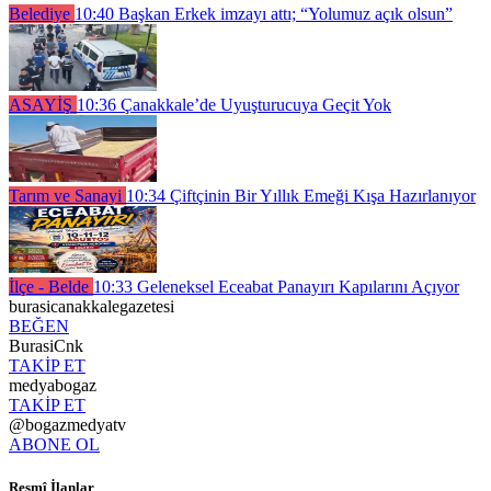
Belediye
10:40
Başkan Erkek imzayı attı; “Yolumuz açık olsun”
ASAYİŞ
10:36
Çanakkale’de Uyuşturucuya Geçit Yok
Tarım ve Sanayi
10:34
Çiftçinin Bir Yıllık Emeği Kışa Hazırlanıyor
İlçe - Belde
10:33
Geleneksel Eceabat Panayırı Kapılarını Açıyor
burasicanakkalegazetesi
BEĞEN
BurasiCnk
TAKİP ET
medyabogaz
TAKİP ET
@bogazmedyatv
ABONE OL
Resmî İlanlar