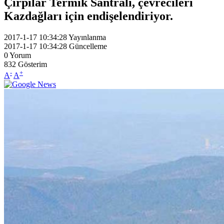
Çırpılar Termik Santrali, çevrecileri
Kazdağları için endişelendiriyor.
2017-1-17 10:34:28
Yayınlanma
2017-1-17 10:34:28
Güncelleme
0
Yorum
832
Gösterim
-
+
A
A