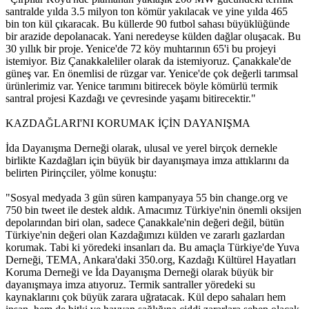
santralde yılda 3.5 milyon ton kömür yakılacak ve yine yılda 465
bin ton kül çıkaracak. Bu küllerde 90 futbol sahası büyüklüğünde
bir arazide depolanacak. Yani neredeyse külden dağlar oluşacak. Bu
30 yıllık bir proje. Yenice'de 72 köy muhtarının 65'i bu projeyi
istemiyor. Biz Çanakkaleliler olarak da istemiyoruz. Çanakkale'de
güneş var. En önemlisi de rüzgar var. Yenice'de çok değerli tarımsal
ürünlerimiz var. Yenice tarımını bitirecek böyle kömürlü termik
santral projesi Kazdağı ve çevresinde yaşamı bitirecektir."
KAZDAĞLARI'NI KORUMAK İÇİN DAYANIŞMA
İda Dayanışma Derneği olarak, ulusal ve yerel birçok dernekle
birlikte Kazdağları için büyük bir dayanışmaya imza attıklarını da
belirten Pirinçciler, yölme konuştu:
"Sosyal medyada 3 gün süren kampanyaya 55 bin change.org ve
750 bin tweet ile destek aldık. Amacımız Türkiye'nin önemli oksijen
depolarından biri olan, sadece Çanakkale'nin değeri değil, bütün
Türkiye'nin değeri olan Kazdağımızı külden ve zararlı gazlardan
korumak. Tabi ki yöredeki insanları da. Bu amaçla Türkiye'de Yuva
Derneği, TEMA, Ankara'daki 350.org, Kazdağı Kültürel Hayatları
Koruma Derneği ve İda Dayanışma Derneği olarak büyük bir
dayanışmaya imza atıyoruz. Termik santraller yöredeki su
kaynaklarını çok büyük zarara uğratacak. Kül depo sahaları hem