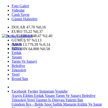
Foto Galeri
Videolar
Canlı Yayın
Günün Haberleri
DOLAR
47,70
%0,16
EURO
55,22
%0,37
G.ALTIN
6.648,47
%2,40
GÜMÜŞ
97
%3,13
Asayiş
IMKB
13.779,39
%-0,14
Eğitim
BITCOIN
64.800
%0,58
Emlak
Yaşam
Tarım Ve Sanayi
Belediye
Teknoloji
Yerel
Resmî İlan
Facebook
Twitter
Instagram
Youtube
Asayiş
Eğitim
Emlak
Yaşam
Tarım Ve Sanayi
Belediye
Teknoloji
Yerel
Tanıtım
İş Dünyası
Yatırım
İlan
Gündem
İlçe - Belde
Spor
Sağlık
Magazin
Kültür Ve Sanat