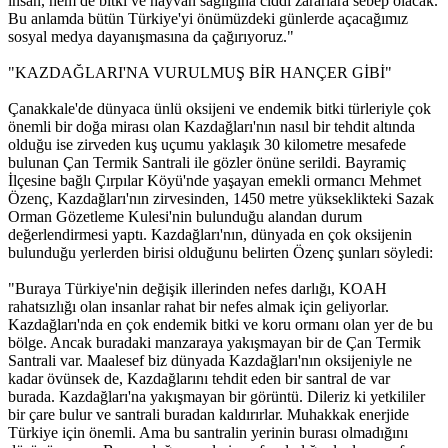
insan, hem de bitki ve hayvan sağlığına ciddi zararlara sebep olacak.
Bu anlamda bütün Türkiye'yi önümüzdeki günlerde açacağımız
sosyal medya dayanışmasına da çağırıyoruz."
"KAZDAĞLARI'NA VURULMUŞ BİR HANÇER GİBİ"
Çanakkale'de dünyaca ünlü oksijeni ve endemik bitki türleriyle çok
önemli bir doğa mirası olan Kazdağları'nın nasıl bir tehdit altında
olduğu ise zirveden kuş uçumu yaklaşık 30 kilometre mesafede
bulunan Çan Termik Santrali ile gözler önüne serildi. Bayramiç
İlçesine bağlı Çırpılar Köyü'nde yaşayan emekli ormancı Mehmet
Özenç, Kazdağları'nın zirvesinden, 1450 metre yükseklikteki Sazak
Orman Gözetleme Kulesi'nin bulunduğu alandan durum
değerlendirmesi yaptı. Kazdağları'nın, dünyada en çok oksijenin
bulunduğu yerlerden birisi olduğunu belirten Özenç şunları söyledi:
"Buraya Türkiye'nin değişik illerinden nefes darlığı, KOAH
rahatsızlığı olan insanlar rahat bir nefes almak için geliyorlar.
Kazdağları'nda en çok endemik bitki ve koru ormanı olan yer de bu
bölge. Ancak buradaki manzaraya yakışmayan bir de Çan Termik
Santrali var. Maalesef biz dünyada Kazdağları'nın oksijeniyle ne
kadar övünsek de, Kazdağlarını tehdit eden bir santral de var
burada. Kazdağları'na yakışmayan bir görüntü. Dileriz ki yetkililer
bir çare bulur ve santrali buradan kaldırırlar. Muhakkak enerjide
Türkiye için önemli. Ama bu santralin yerinin burası olmadığını