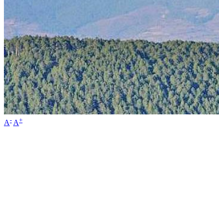
-
+
A
A