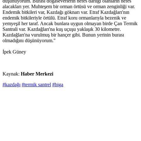
düşünüyorum. Burası doğaseverlerin nefes darlığı olanların nefes
alacakları yer. Muhteşem bir orman örtüsü ve orman zenginliği var.
Endemik bitkileri var, Kazdağı göknarı var. Etraf Kazdağları'nın
endemik bitkileriyle örtülü. Etraf koru ormanlarıyla bezenik ve
yemyeşil her taraf. Ancak bunlara uygun olmayan birde Çan Termik
Santrali var. Kazdağları'na kuş uçuşu yaklaşık 30 kilometre.
Kazdağları'na vurulmuş bir hançer gibi. Bunun yerinin burası
olmadığını düşünüyorum."
İpek Güney
Kaynak:
Haber Merkezi
#kazdağı
#termik santrel
#biga