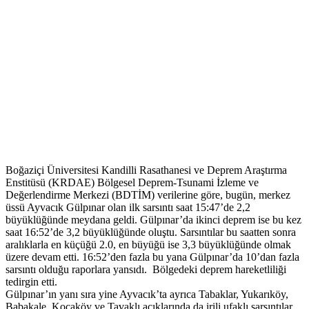
Boğaziçi Üniversitesi Kandilli Rasathanesi ve Deprem Araştırma
Enstitüsü (KRDAE) Bölgesel Deprem-Tsunami İzleme ve
Değerlendirme Merkezi (BDTİM) verilerine göre, bugün, merkez
üssü Ayvacık Gülpınar olan ilk sarsıntı saat 15:47’de 2,2
büyüklüğünde meydana geldi. Gülpınar’da ikinci deprem ise bu kez
saat 16:52’de 3,2 büyüklüğünde oluştu. Sarsıntılar bu saatten sonra
aralıklarla en küçüğü 2.0, en büyüğü ise 3,3 büyüklüğünde olmak
üzere devam etti. 16:52’den fazla bu yana Gülpınar’da 10’dan fazla
sarsıntı olduğu raporlara yansıdı. Bölgedeki deprem hareketliliği
tedirgin etti.
Gülpınar’ın yanı sıra yine Ayvacık’ta ayrıca Tabaklar, Yukarıköy,
Babakale, Kocaköy ve Tavaklı açıklarında da irili ufaklı sarsıntılar