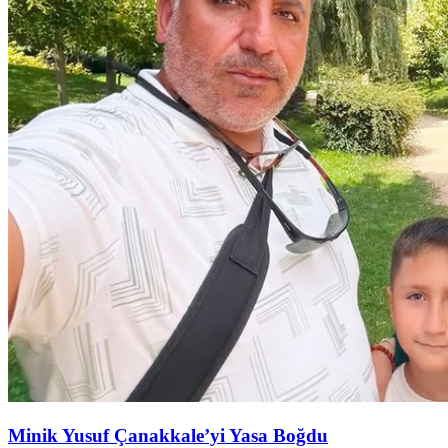
Minik Yusuf Çanakkale’yi Yasa Boğdu