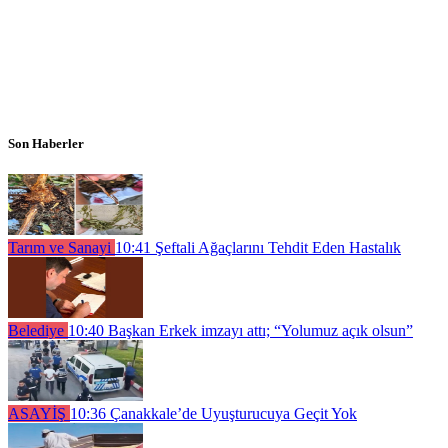
Son Haberler
Tarım ve Sanayi
10:41
Şeftali Ağaçlarını Tehdit Eden Hastalık
Belediye
10:40
Başkan Erkek imzayı attı; “Yolumuz açık olsun”
ASAYİŞ
10:36
Çanakkale’de Uyuşturucuya Geçit Yok