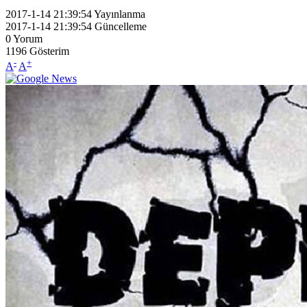
2017-1-14 21:39:54
Yayınlanma
2017-1-14 21:39:54
Güncelleme
0
Yorum
1196
Gösterim
-
+
A
A