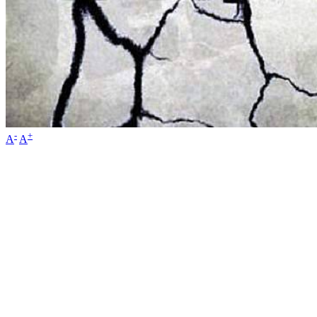
-
+
A
A