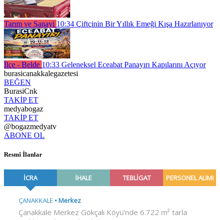
Tarım ve Sanayi
10:34
Çiftçinin Bir Yıllık Emeği Kışa Hazırlanıyor
İlçe - Belde
10:33
Geleneksel Eceabat Panayırı Kapılarını Açıyor
burasicanakkalegazetesi
BEĞEN
BurasiCnk
TAKİP ET
medyabogaz
TAKİP ET
@bogazmedyatv
ABONE OL
Resmî İlanlar