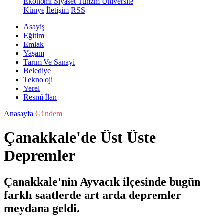
Ekonomi
Siyaset
Turizm
Üniversite
Künye
İletişim
RSS
Asayiş
Eğitim
Emlak
Yaşam
Tarım Ve Sanayi
Belediye
Teknoloji
Yerel
Resmî İlan
Anasayfa
Gündem
Çanakkale'de Üst Üste
Depremler
Çanakkale'nin Ayvacık ilçesinde bugün
farklı saatlerde art arda depremler
meydana geldi.