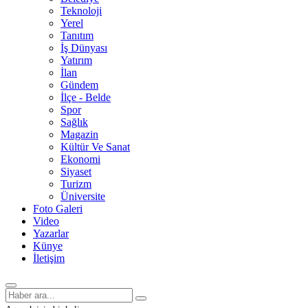
Teknoloji
Yerel
Tanıtım
İş Dünyası
Yatırım
İlan
Gündem
İlçe - Belde
Spor
Sağlık
Magazin
Kültür Ve Sanat
Ekonomi
Siyaset
Turizm
Üniversite
Foto Galeri
Video
Yazarlar
Künye
İletişim