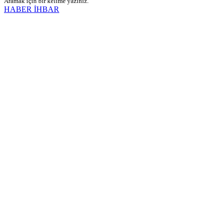
Aramak için bir kelime yazınız.
HABER İHBAR