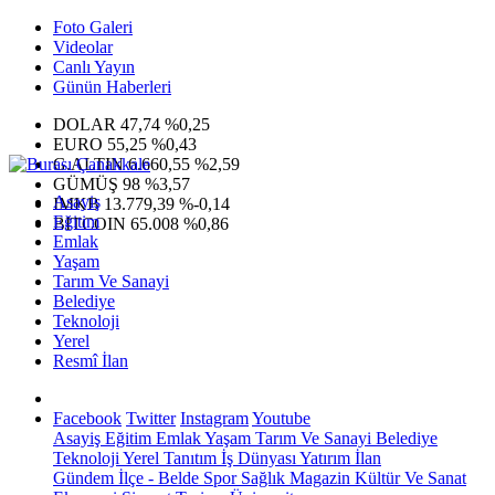
Foto Galeri
Videolar
Canlı Yayın
Günün Haberleri
DOLAR
47,74
%0,25
EURO
55,25
%0,43
G.ALTIN
6.660,55
%2,59
GÜMÜŞ
98
%3,57
Asayiş
IMKB
13.779,39
%-0,14
Eğitim
BITCOIN
65.008
%0,86
Emlak
Yaşam
Tarım Ve Sanayi
Belediye
Teknoloji
Yerel
Resmî İlan
Facebook
Twitter
Instagram
Youtube
Asayiş
Eğitim
Emlak
Yaşam
Tarım Ve Sanayi
Belediye
Teknoloji
Yerel
Tanıtım
İş Dünyası
Yatırım
İlan
Gündem
İlçe - Belde
Spor
Sağlık
Magazin
Kültür Ve Sanat