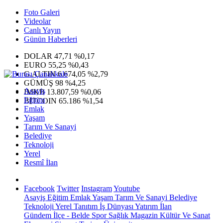
Foto Galeri
Videolar
Canlı Yayın
Günün Haberleri
DOLAR
47,71
%0,17
EURO
55,25
%0,43
G.ALTIN
6.674,05
%2,79
GÜMÜŞ
98
%4,25
Asayiş
IMKB
13.807,59
%0,06
Eğitim
BITCOIN
65.186
%1,54
Emlak
Yaşam
Tarım Ve Sanayi
Belediye
Teknoloji
Yerel
Resmî İlan
Facebook
Twitter
Instagram
Youtube
Asayiş
Eğitim
Emlak
Yaşam
Tarım Ve Sanayi
Belediye
Teknoloji
Yerel
Tanıtım
İş Dünyası
Yatırım
İlan
Gündem
İlçe - Belde
Spor
Sağlık
Magazin
Kültür Ve Sanat