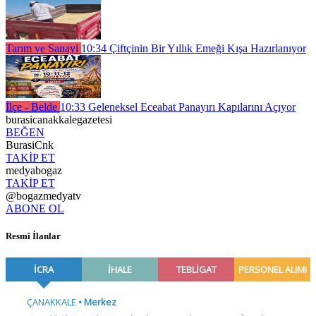
Tarım ve Sanayi
10:34
Çiftçinin Bir Yıllık Emeği Kışa Hazırlanıyor
İlçe - Belde
10:33
Geleneksel Eceabat Panayırı Kapılarını Açıyor
burasicanakkalegazetesi
BEĞEN
BurasiCnk
TAKİP ET
medyabogaz
TAKİP ET
@bogazmedyatv
ABONE OL
Resmî İlanlar