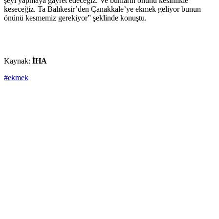
şeyi yapmaya gayret edeceğiz. Ve bunların önünü kesinlikle
keseceğiz. Ta Balıkesir’den Çanakkale’ye ekmek geliyor bunun
önünü kesmemiz gerekiyor” şeklinde konuştu.
Kaynak:
İHA
#ekmek