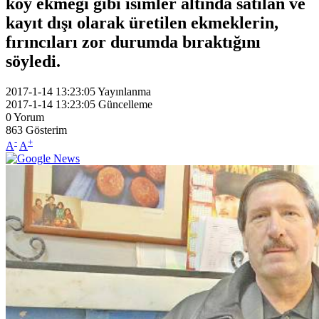
köy ekmeği gibi isimler altında satılan ve
kayıt dışı olarak üretilen ekmeklerin,
fırıncıları zor durumda bıraktığını
söyledi.
2017-1-14 13:23:05
Yayınlanma
2017-1-14 13:23:05
Güncelleme
0
Yorum
863
Gösterim
-
+
A
A