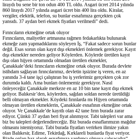
liraydı bu sene bir ton odun 400 TL oldu. Asgari ücret 2014 yılında
860 liraydı 2017 yılında asgari ücret bin 400 lira oldu. Kiralar,
vergiler, elektrik, telefon, su bunlar esnafımıza gerçekten çok
yansıdı. 37 aydan beri ekmek fiyatları verilmedi” dedi.
Fırıncıların ekmeğine ortak oluyor
Fırıncıların, maliyetler artmasına rağmen fedakarlıkta bulunarak
ekmeğe zam yapmadıklarını söyleyen İş, “Fakat sadece sorun bunlar
değil. Esas sorun olan kayıt dışı ekmekleri önlemek gerekiyor. Kayıt
dışı ekmekler nereden geliyor Köylerden. Köylerde üretilen kayıt
dışı olan hijyen ortamında olmadan üretilen ekmekler,
Çanakkale’deki fırıncıların ekmeğine ortak oluyor. Burada devlete
istihdam sağlayan fırıncılarımız, devletin işsizine iş veren, en az
yanında 3-4 tane işçi çalıştıran bu iş yerlerimiz gerçekten çok zor
durumda kaldı. Ama bunları önlememiz gerekiyor. Nasıl
önleyeceğiz Çanakkale merkeze en az 10 bin tane kayıt dışı ekmek
geliyor. Balıkesir’den, köylerden, sağdan soldan nerede üretildiği
belli olmayan ekmekler. Köydeki fırınlarda mı Hijyen ortamında
olmayan üretilen ekmeklerin, Çanakkale esnafının ekmeğine ortak
oluyor. Ve Çanakkale’de kayıtlı olan 42 tane fırın burada zarar
ediyor. Çünkü 37 aydan beri fiyat alınmıyor. Tabi talepleri var ama
biz bu talepleri değerlendireceğiz. Biz burada esnaflarımızın mağdur
olmasını istemiyoruz. Tabi burada fiyatları verirken ilimize yakın
olan Balıkesir, Edirne, Tekirdağ, Kırklareli bunlarda fiyat veriyor.
Bizde onları baz alarak esnafımıza yardımcı olmaya çalışacağız”