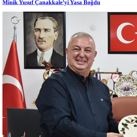
Minik Yusuf Çanakkale’yi Yasa Boğdu