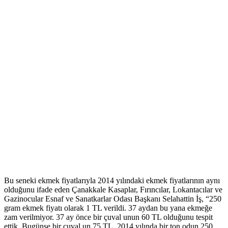
Bu seneki ekmek fiyatlarıyla 2014 yılındaki ekmek fiyatlarının aynı
olduğunu ifade eden Çanakkale Kasaplar, Fırıncılar, Lokantacılar ve
Gazinocular Esnaf ve Sanatkarlar Odası Başkanı Selahattin İş, “250
gram ekmek fiyatı olarak 1 TL verildi. 37 aydan bu yana ekmeğe
zam verilmiyor. 37 ay önce bir çuval unun 60 TL olduğunu tespit
ettik. Bugünse bir çuval un 75 TL. 2014 yılında bir ton odun 250