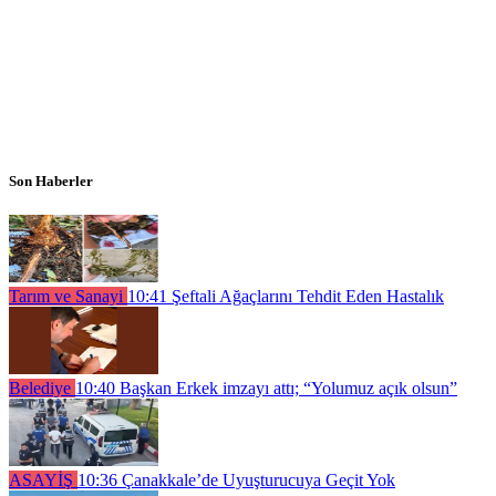
Son Haberler
Tarım ve Sanayi
10:41
Şeftali Ağaçlarını Tehdit Eden Hastalık
Belediye
10:40
Başkan Erkek imzayı attı; “Yolumuz açık olsun”
ASAYİŞ
10:36
Çanakkale’de Uyuşturucuya Geçit Yok