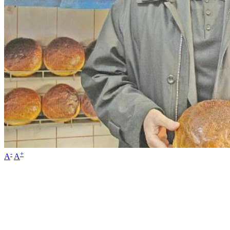
-
+
A
A