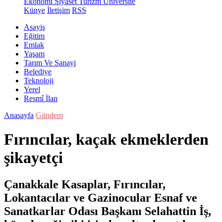
Ekonomi
Siyaset
Turizm
Üniversite
Künye
İletişim
RSS
Asayiş
Eğitim
Emlak
Yaşam
Tarım Ve Sanayi
Belediye
Teknoloji
Yerel
Resmî İlan
Anasayfa
Gündem
Fırıncılar, kaçak ekmeklerden
şikayetçi
Çanakkale Kasaplar, Fırıncılar,
Lokantacılar ve Gazinocular Esnaf ve
Sanatkarlar Odası Başkanı Selahattin İş,