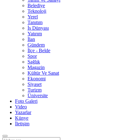
Belediye
Teknoloji
Yerel
Tanıtım
İş Dünyası
Yatırım
İlan
Gündem
İlçe - Belde
Spor
Sağlık
Magazin
Kültür Ve Sanat
Ekonomi
Siyaset
Turizm
Üniversite
Foto Galeri
Video
Yazarlar
Künye
İletişim