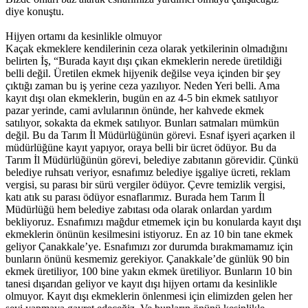
diye konuştu.
Hijyen ortamı da kesinlikle olmuyor
Kaçak ekmeklere kendilerinin ceza olarak yetkilerinin olmadığını
belirten İş, “Burada kayıt dışı çıkan ekmeklerin nerede üretildiği
belli değil. Üretilen ekmek hijyenik değilse veya içinden bir şey
çıktığı zaman bu iş yerine ceza yazılıyor. Neden Yeri belli. Ama
kayıt dışı olan ekmeklerin, bugün en az 4-5 bin ekmek satılıyor
pazar yerinde, cami avlularının önünde, her kahvede ekmek
satılıyor, sokakta da ekmek satılıyor. Bunları satmaları mümkün
değil. Bu da Tarım İl Müdürlüğünün görevi. Esnaf işyeri açarken il
müdürlüğüne kayıt yapıyor, oraya belli bir ücret ödüyor. Bu da
Tarım İl Müdürlüğünün görevi, belediye zabıtanın görevidir. Çünkü
belediye ruhsatı veriyor, esnafımız belediye işgaliye ücreti, reklam
vergisi, su parası bir sürü vergiler ödüyor. Çevre temizlik vergisi,
katı atık su parası ödüyor esnaflarımız. Burada hem Tarım İl
Müdürlüğü hem belediye zabıtası oda olarak onlardan yardım
bekliyoruz. Esnafımızı mağdur etmemek için bu konularda kayıt dışı
ekmeklerin önünün kesilmesini istiyoruz. En az 10 bin tane ekmek
geliyor Çanakkale’ye. Esnafımızı zor durumda bırakmamamız için
bunların önünü kesmemiz gerekiyor. Çanakkale’de günlük 90 bin
ekmek üretiliyor, 100 bine yakın ekmek üretiliyor. Bunların 10 bin
tanesi dışarıdan geliyor ve kayıt dışı hijyen ortamı da kesinlikle
olmuyor. Kayıt dışı ekmeklerin önlenmesi için elimizden gelen her