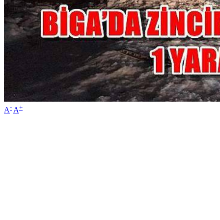
-
+
A
A