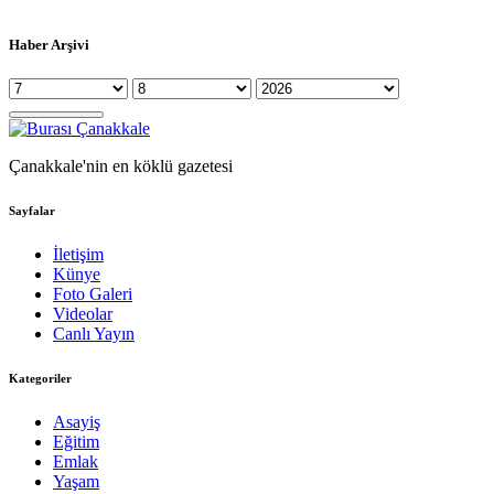
Haber Arşivi
Çanakkale'nin en köklü gazetesi
Sayfalar
İletişim
Künye
Foto Galeri
Videolar
Canlı Yayın
Kategoriler
Asayiş
Eğitim
Emlak
Yaşam