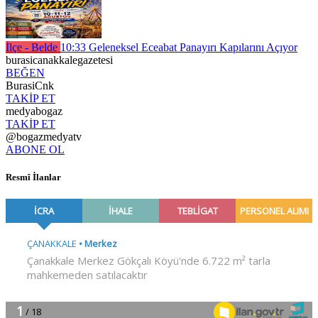
İlçe - Belde
10:33
Geleneksel Eceabat Panayırı Kapılarını Açıyor
burasicanakkalegazetesi
BEĞEN
BurasiCnk
TAKİP ET
medyabogaz
TAKİP ET
@bogazmedyatv
ABONE OL
Resmî İlanlar