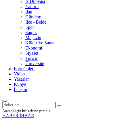
İş Dünyası
Yatırım
İlan
Gündem
İlçe - Belde
Spor
Sağlık
Magazin
Kültür Ve Sanat
Ekonomi
Siyaset
Turizm
Üniversite
Foto Galeri
Video
Yazarlar
Künye
İletişim
Aramak için bir kelime yazınız.
HABER İHBAR