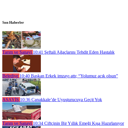
Son Haberler
Tarım ve Sanayi
10:41
Şeftali Ağaçlarını Tehdit Eden Hastalık
Belediye
10:40
Başkan Erkek imzayı attı; “Yolumuz açık olsun”
ASAYİŞ
10:36
Çanakkale’de Uyuşturucuya Geçit Yok
Tarım ve Sanayi
10:34
Çiftçinin Bir Yıllık Emeği Kışa Hazırlanıyor