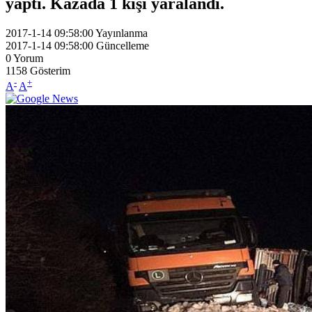
yaptı. Kazada 1 kişi yaralandı.
2017-1-14 09:58:00
Yayınlanma
2017-1-14 09:58:00
Güncelleme
0
Yorum
1158
Gösterim
-
+
A
A