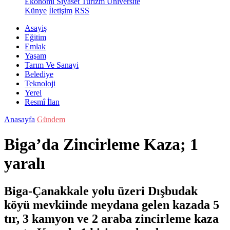
Ekonomi
Siyaset
Turizm
Üniversite
Künye
İletişim
RSS
Asayiş
Eğitim
Emlak
Yaşam
Tarım Ve Sanayi
Belediye
Teknoloji
Yerel
Resmî İlan
Anasayfa
Gündem
Biga’da Zincirleme Kaza; 1
yaralı
Biga-Çanakkale yolu üzeri Dışbudak
köyü mevkiinde meydana gelen kazada 5
tır, 3 kamyon ve 2 araba zincirleme kaza