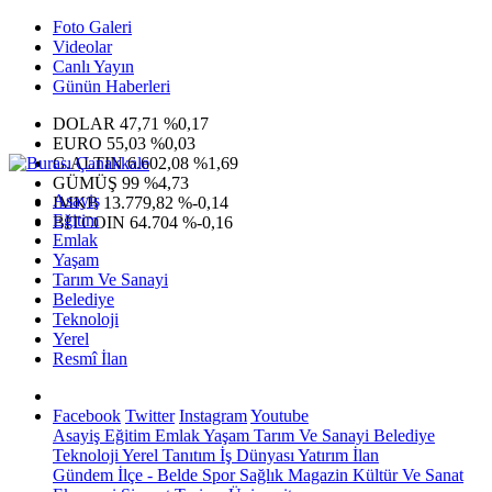
Foto Galeri
Videolar
Canlı Yayın
Günün Haberleri
DOLAR
47,71
%0,17
EURO
55,03
%0,03
G.ALTIN
6.602,08
%1,69
GÜMÜŞ
99
%4,73
Asayiş
IMKB
13.779,82
%-0,14
Eğitim
BITCOIN
64.704
%-0,16
Emlak
Yaşam
Tarım Ve Sanayi
Belediye
Teknoloji
Yerel
Resmî İlan
Facebook
Twitter
Instagram
Youtube
Asayiş
Eğitim
Emlak
Yaşam
Tarım Ve Sanayi
Belediye
Teknoloji
Yerel
Tanıtım
İş Dünyası
Yatırım
İlan
Gündem
İlçe - Belde
Spor
Sağlık
Magazin
Kültür Ve Sanat