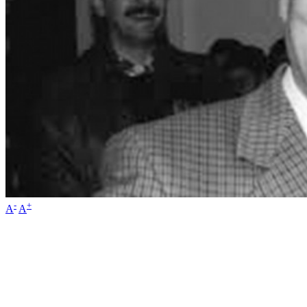
-
+
A
A