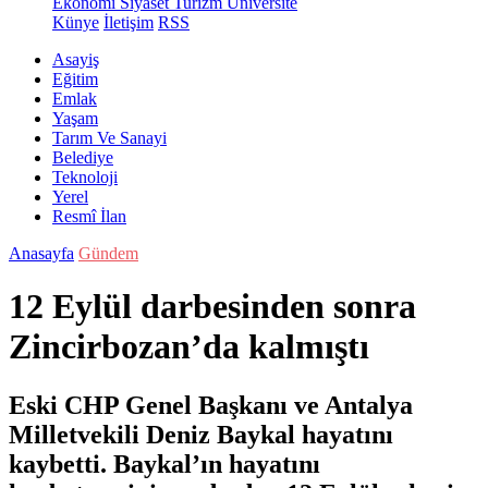
Ekonomi
Siyaset
Turizm
Üniversite
Künye
İletişim
RSS
Asayiş
Eğitim
Emlak
Yaşam
Tarım Ve Sanayi
Belediye
Teknoloji
Yerel
Resmî İlan
Anasayfa
Gündem
12 Eylül darbesinden sonra
Zincirbozan’da kalmıştı
Eski CHP Genel Başkanı ve Antalya
Milletvekili Deniz Baykal hayatını
kaybetti. Baykal’ın hayatını