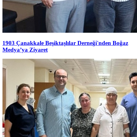
1903 Çanakkale Beşiktaşlılar Derneği'nden Boğaz
Medya’ya Ziyaret