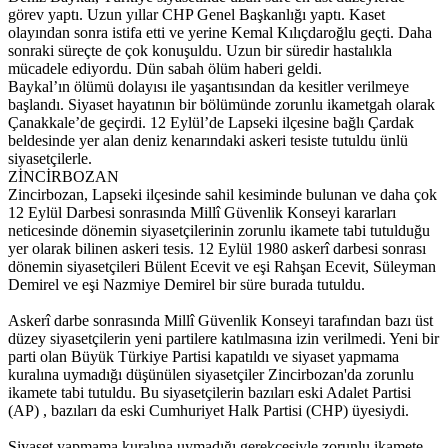
görev yaptı. Uzun yıllar CHP Genel Başkanlığı yaptı. Kaset
olayından sonra istifa etti ve yerine Kemal Kılıçdaroğlu geçti. Daha
sonraki süreçte de çok konuşuldu. Uzun bir süredir hastalıkla
mücadele ediyordu. Dün sabah ölüm haberi geldi.
Baykal’ın ölümü dolayısı ile yaşantısından da kesitler verilmeye
başlandı. Siyaset hayatının bir bölümünde zorunlu ikametgah olarak
Çanakkale’de geçirdi. 12 Eylül’de Lapseki ilçesine bağlı Çardak
beldesinde yer alan deniz kenarındaki askeri tesiste tutuldu ünlü
siyasetçilerle.
ZİNCİRBOZAN
Zincirbozan, Lapseki ilçesinde sahil kesiminde bulunan ve daha çok
12 Eylül Darbesi sonrasında Millî Güvenlik Konseyi kararları
neticesinde dönemin siyasetçilerinin zorunlu ikamete tabi tutulduğu
yer olarak bilinen askeri tesis. 12 Eylül 1980 askerî darbesi sonrası
dönemin siyasetçileri Bülent Ecevit ve eşi Rahşan Ecevit, Süleyman
Demirel ve eşi Nazmiye Demirel bir süre burada tutuldu.
Askerî darbe sonrasında Millî Güvenlik Konseyi tarafından bazı üst
düzey siyasetçilerin yeni partilere katılmasına izin verilmedi. Yeni bir
parti olan Büyük Türkiye Partisi kapatıldı ve siyaset yapmama
kuralına uymadığı düşünülen siyasetçiler Zincirbozan'da zorunlu
ikamete tabi tutuldu. Bu siyasetçilerin bazıları eski Adalet Partisi
(AP) , bazıları da eski Cumhuriyet Halk Partisi (CHP) üyesiydi.
Siyaset yapmama kuralına uymadığı gerekçesiyle zorunlu ikamete