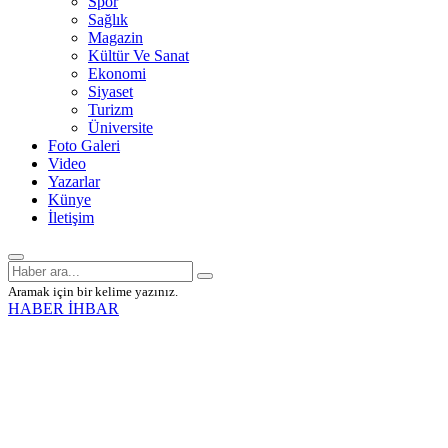
Spor
Sağlık
Magazin
Kültür Ve Sanat
Ekonomi
Siyaset
Turizm
Üniversite
Foto Galeri
Video
Yazarlar
Künye
İletişim
Aramak için bir kelime yazınız.
HABER İHBAR