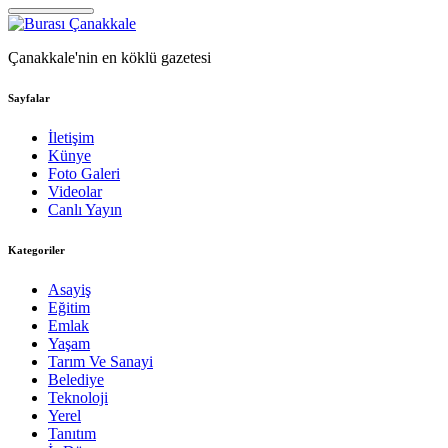
Çanakkale'nin en köklü gazetesi
Sayfalar
İletişim
Künye
Foto Galeri
Videolar
Canlı Yayın
Kategoriler
Asayiş
Eğitim
Emlak
Yaşam
Tarım Ve Sanayi
Belediye
Teknoloji
Yerel
Tanıtım