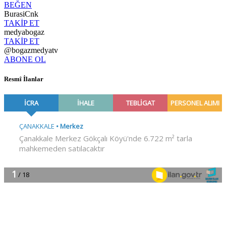
BEĞEN
BurasiCnk
TAKİP ET
medyabogaz
TAKİP ET
@bogazmedyatv
ABONE OL
Resmî İlanlar