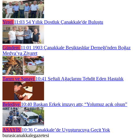
Yerel
11:03
54 Yıllık Dostluk Çanakkale'de Buluştu
Gündem
11:01
1903 Çanakkale Beşiktaşlılar Derneği'nden Boğaz
Medya’ya Ziyaret
Tarım ve Sanayi
10:41
Şeftali Ağaçlarını Tehdit Eden Hastalık
Belediye
10:40
Başkan Erkek imzayı attı; “Yolumuz açık olsun”
ASAYİŞ
10:36
Çanakkale’de Uyuşturucuya Geçit Yok
burasicanakkalegazetesi