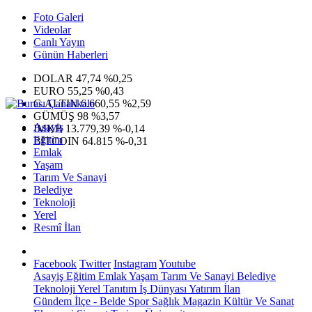
Foto Galeri
Videolar
Canlı Yayın
Günün Haberleri
DOLAR
47,74
%0,25
EURO
55,25
%0,43
G.ALTIN
6.660,55
%2,59
GÜMÜŞ
98
%3,57
Asayiş
IMKB
13.779,39
%-0,14
Eğitim
BITCOIN
64.815
%-0,31
Emlak
Yaşam
Tarım Ve Sanayi
Belediye
Teknoloji
Yerel
Resmî İlan
Facebook
Twitter
Instagram
Youtube
Asayiş
Eğitim
Emlak
Yaşam
Tarım Ve Sanayi
Belediye
Teknoloji
Yerel
Tanıtım
İş Dünyası
Yatırım
İlan
Gündem
İlçe - Belde
Spor
Sağlık
Magazin
Kültür Ve Sanat