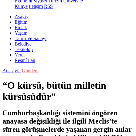
Ekonomi
Siyaset
Turizm
Üniversite
Künye
İletişim
RSS
Asayiş
Eğitim
Emlak
Yaşam
Tarım Ve Sanayi
Belediye
Teknoloji
Yerel
Resmî İlan
Anasayfa
Gündem
“O kürsü, bütün milletin
kürsüsüdür"
Cumhurbaşkanlığı sistemini öngören
anayasa değişikliği ile ilgili Meclis’te
süren görüşmelerde yaşanan gergin anlar