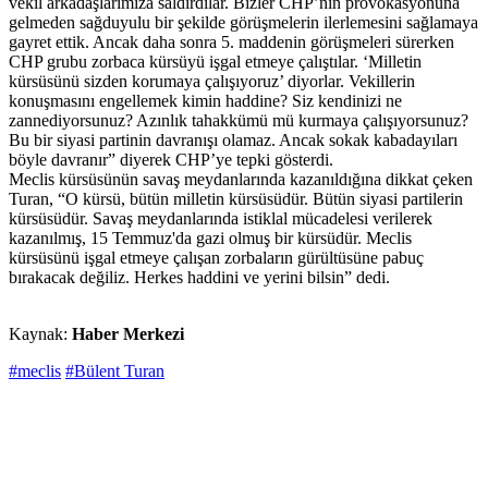
vekil arkadaşlarımıza saldırdılar. Bizler CHP’nin provokasyonuna
gelmeden sağduyulu bir şekilde görüşmelerin ilerlemesini sağlamaya
gayret ettik. Ancak daha sonra 5. maddenin görüşmeleri sürerken
CHP grubu zorbaca kürsüyü işgal etmeye çalıştılar. ‘Milletin
kürsüsünü sizden korumaya çalışıyoruz’ diyorlar. Vekillerin
konuşmasını engellemek kimin haddine? Siz kendinizi ne
zannediyorsunuz? Azınlık tahakkümü mü kurmaya çalışıyorsunuz?
Bu bir siyasi partinin davranışı olamaz. Ancak sokak kabadayıları
böyle davranır” diyerek CHP’ye tepki gösterdi.
Meclis kürsüsünün savaş meydanlarında kazanıldığına dikkat çeken
Turan, “O kürsü, bütün milletin kürsüsüdür. Bütün siyasi partilerin
kürsüsüdür. Savaş meydanlarında istiklal mücadelesi verilerek
kazanılmış, 15 Temmuz'da gazi olmuş bir kürsüdür. Meclis
kürsüsünü işgal etmeye çalışan zorbaların gürültüsüne pabuç
bırakacak değiliz. Herkes haddini ve yerini bilsin” dedi.
Kaynak:
Haber Merkezi
#meclis
#Bülent Turan