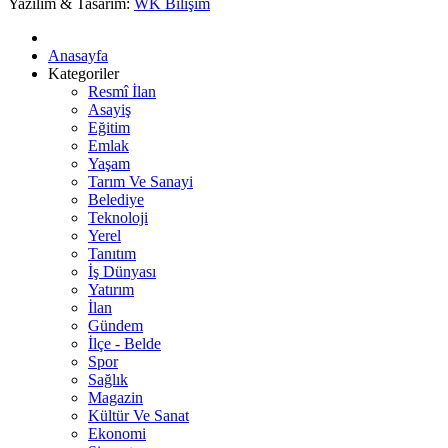
Yazılım & Tasarım:
WK Bilişim
Anasayfa
Kategoriler
Resmî İlan
Asayiş
Eğitim
Emlak
Yaşam
Tarım Ve Sanayi
Belediye
Teknoloji
Yerel
Tanıtım
İş Dünyası
Yatırım
İlan
Gündem
İlçe - Belde
Spor
Sağlık
Magazin
Kültür Ve Sanat
Ekonomi