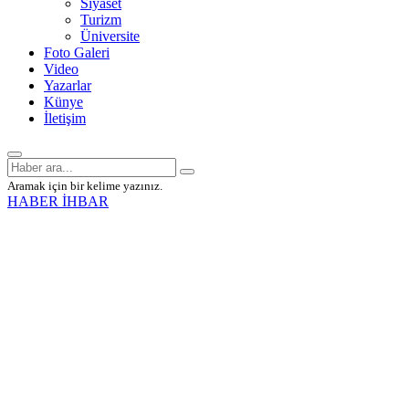
Siyaset
Turizm
Üniversite
Foto Galeri
Video
Yazarlar
Künye
İletişim
Aramak için bir kelime yazınız.
HABER İHBAR