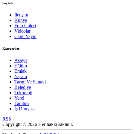
Sayfalar
İletişim
Künye
Foto Galeri
Videolar
Canlı Yayın
Kategoriler
Asayiş
Eğitim
Emlak
Yaşam
Tarım Ve Sanayi
Belediye
Teknoloji
Yerel
Tanıtım
İş Dünyası
RSS
Copyright © 2026 Her hakkı saklıdır.