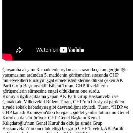
Çarşamba akşamı 3. maddenin oylaması sırasında çıkan gerginliğin
yatışmasının ardından 5. maddenin görüşmeleri sırasında CHP
milletvekilleri kürsüyü işgal etmek istediklerine dikkat çeken AK
Parti Grup Başkanvekili Bülent Turan, CHP’li vekillerin
görüşmelerin sürmesine engel olduklarını öne sürdü.
Konuyla ilgili açıklama yapan AK Parti Grup Başkanvekili ve
Çanakkale Milletvekili Bülent Turan, CHP’nin bir siyasi partiden
ziyade sokak kabadayısı gibi davrandığını söyledi. Turan, “HDP ve
CHP kanadı Komisyon'daki kavgacı, şiddet yanlısı tutumunu Genel
Kurul'da da sürdürüyor. CHP Genel Başkanı Kemal
Kılıçdaroğlu’nun Genel Kurul’da olduğu sırada Grup
Başkanvekili’nin öncülük ettiği bir grup CHP’li vekil, AK Partili