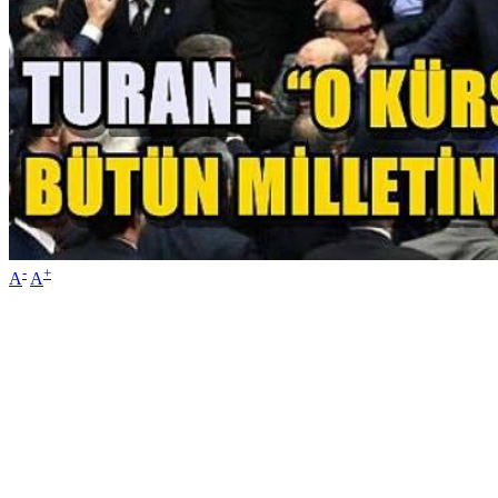
-
+
A
A