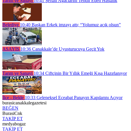
Tarım ve Sanayi
10:41
Şeftali Ağaçlarını Tehdit Eden Hastalık
Belediye
10:40
Başkan Erkek imzayı attı; “Yolumuz açık olsun”
ASAYİŞ
10:36
Çanakkale’de Uyuşturucuya Geçit Yok
Tarım ve Sanayi
10:34
Çiftçinin Bir Yıllık Emeği Kışa Hazırlanıyor
İlçe - Belde
10:33
Geleneksel Eceabat Panayırı Kapılarını Açıyor
burasicanakkalegazetesi
BEĞEN
BurasiCnk
TAKİP ET
medyabogaz
TAKİP ET