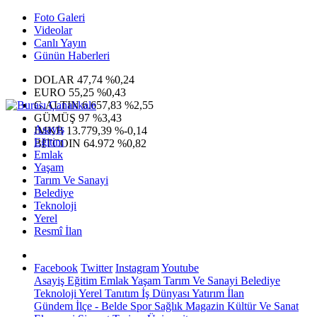
Foto Galeri
Videolar
Canlı Yayın
Günün Haberleri
DOLAR
47,74
%0,24
EURO
55,25
%0,43
G.ALTIN
6.657,83
%2,55
GÜMÜŞ
97
%3,43
Asayiş
IMKB
13.779,39
%-0,14
Eğitim
BITCOIN
64.972
%0,82
Emlak
Yaşam
Tarım Ve Sanayi
Belediye
Teknoloji
Yerel
Resmî İlan
Facebook
Twitter
Instagram
Youtube
Asayiş
Eğitim
Emlak
Yaşam
Tarım Ve Sanayi
Belediye
Teknoloji
Yerel
Tanıtım
İş Dünyası
Yatırım
İlan
Gündem
İlçe - Belde
Spor
Sağlık
Magazin
Kültür Ve Sanat