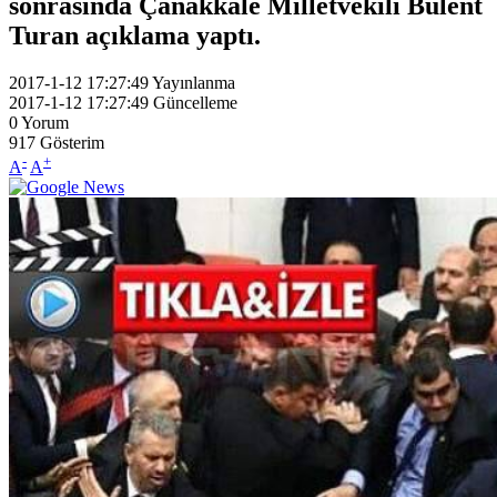
sonrasında Çanakkale Milletvekili Bülent
Turan açıklama yaptı.
2017-1-12 17:27:49
Yayınlanma
2017-1-12 17:27:49
Güncelleme
0
Yorum
917
Gösterim
-
+
A
A