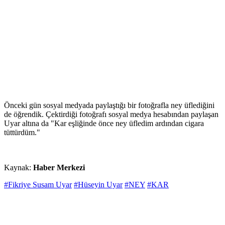
Önceki gün sosyal medyada paylaştığı bir fotoğrafla ney üflediğini
de öğrendik. Çektirdiği fotoğrafı sosyal medya hesabından paylaşan
Uyar altına da "Kar eşliğinde önce ney üfledim ardından cigara
tüttürdüm."
Kaynak:
Haber Merkezi
#Fikriye Susam Uyar
#Hüseyin Uyar
#NEY
#KAR