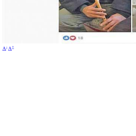
-
+
A
A