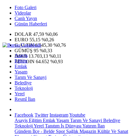
Foto Galeri
Videolar
Canlı Yayın
Günün Haberleri
DOLAR
47,59
%0,06
EURO
55,15
%0,26
G.ALTIN
6.545,30
%0,76
GÜMÜŞ
95
%0,33
Asayiş
IMKB
13.703,13
%0,11
Eğitim
BITCOIN
64.652
%0,93
Emlak
Yaşam
Tarım Ve Sanayi
Belediye
Teknoloji
Yerel
Resmî İlan
Facebook
Twitter
Instagram
Youtube
Asayiş
Eğitim
Emlak
Yaşam
Tarım Ve Sanayi
Belediye
Teknoloji
Yerel
Tanıtım
İş Dünyası
Yatırım
İlan
Gündem
İlçe - Belde
Spor
Sağlık
Magazin
Kültür Ve Sanat