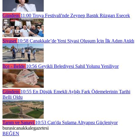
Gündem
11:00
Troya Festivali'nde Zeynep Bastık Rüzgarı Esecek
Siyaset
10:58
Çanakkale’de Yeni Siyasi Oluşum İçin İlk Adım Atıldı
İlçe - Belde
10:56
Geyikli Belediyesi Sahil Yolunu Yeniliyor
Gündem
10:55
En Düşük Emekli Aylığı Fark Ödemelerinin Tarihi
Belli Oldu
Tarım ve Sanayi
10:53
Çan'da Sulama Altyapısı Güçleniyor
burasicanakkalegazetesi
BEĞEN