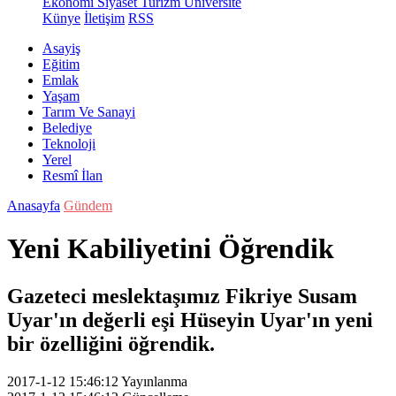
Ekonomi
Siyaset
Turizm
Üniversite
Künye
İletişim
RSS
Asayiş
Eğitim
Emlak
Yaşam
Tarım Ve Sanayi
Belediye
Teknoloji
Yerel
Resmî İlan
Anasayfa
Gündem
Yeni Kabiliyetini Öğrendik
Gazeteci meslektaşımız Fikriye Susam
Uyar'ın değerli eşi Hüseyin Uyar'ın yeni
bir özelliğini öğrendik.
2017-1-12 15:46:12
Yayınlanma