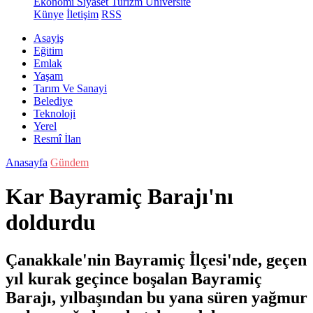
Ekonomi
Siyaset
Turizm
Üniversite
Künye
İletişim
RSS
Asayiş
Eğitim
Emlak
Yaşam
Tarım Ve Sanayi
Belediye
Teknoloji
Yerel
Resmî İlan
Anasayfa
Gündem
Kar Bayramiç Barajı'nı
doldurdu
Çanakkale'nin Bayramiç İlçesi'nde, geçen
yıl kurak geçince boşalan Bayramiç
Barajı, yılbaşından bu yana süren yağmur