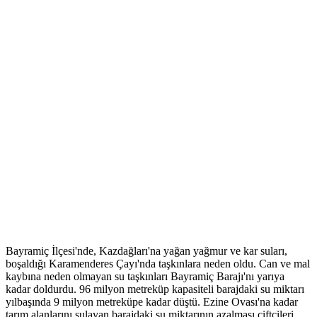
Bayramiç İlçesi'nde, Kazdağları'na yağan yağmur ve kar suları,
boşaldığı Karamenderes Çayı'nda taşkınlara neden oldu. Can ve mal
kaybına neden olmayan su taşkınları Bayramiç Barajı'nı yarıya
kadar doldurdu. 96 milyon metreküp kapasiteli barajdaki su miktarı
yılbaşında 9 milyon metreküpe kadar düştü. Ezine Ovası'na kadar
tarım alanlarını sulayan barajdaki su miktarının azalması çiftçileri