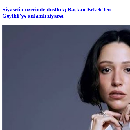
Siyasetin üzerinde dostluk; Başkan Erkek’ten
Geyikli’ye anlamlı ziyaret