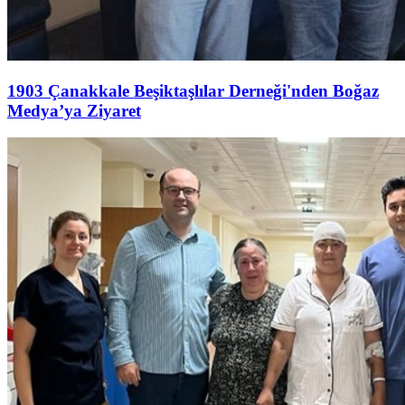
1903 Çanakkale Beşiktaşlılar Derneği'nden Boğaz
Medya’ya Ziyaret