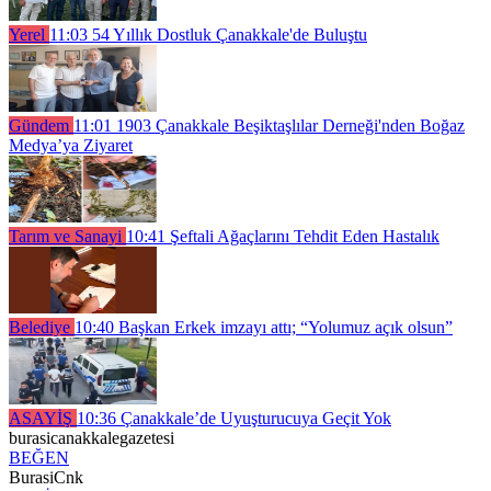
Yerel
11:03
54 Yıllık Dostluk Çanakkale'de Buluştu
Gündem
11:01
1903 Çanakkale Beşiktaşlılar Derneği'nden Boğaz
Medya’ya Ziyaret
Tarım ve Sanayi
10:41
Şeftali Ağaçlarını Tehdit Eden Hastalık
Belediye
10:40
Başkan Erkek imzayı attı; “Yolumuz açık olsun”
ASAYİŞ
10:36
Çanakkale’de Uyuşturucuya Geçit Yok
burasicanakkalegazetesi
BEĞEN
BurasiCnk