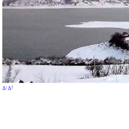
-
+
A
A