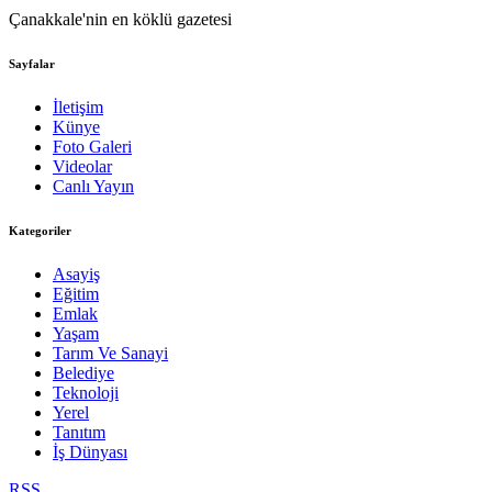
Çanakkale'nin en köklü gazetesi
Sayfalar
İletişim
Künye
Foto Galeri
Videolar
Canlı Yayın
Kategoriler
Asayiş
Eğitim
Emlak
Yaşam
Tarım Ve Sanayi
Belediye
Teknoloji
Yerel
Tanıtım
İş Dünyası
RSS