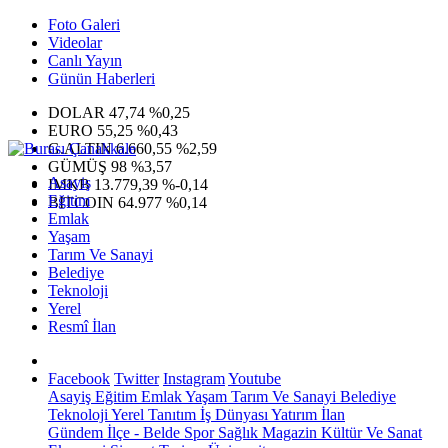
Foto Galeri
Videolar
Canlı Yayın
Günün Haberleri
DOLAR
47,74
%0,25
EURO
55,25
%0,43
G.ALTIN
6.660,55
%2,59
GÜMÜŞ
98
%3,57
Asayiş
IMKB
13.779,39
%-0,14
Eğitim
BITCOIN
64.977
%0,14
Emlak
Yaşam
Tarım Ve Sanayi
Belediye
Teknoloji
Yerel
Resmî İlan
Facebook
Twitter
Instagram
Youtube
Asayiş
Eğitim
Emlak
Yaşam
Tarım Ve Sanayi
Belediye
Teknoloji
Yerel
Tanıtım
İş Dünyası
Yatırım
İlan
Gündem
İlçe - Belde
Spor
Sağlık
Magazin
Kültür Ve Sanat