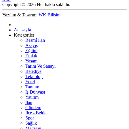
Copyright © 2026 Her hakkı saklıdır.
Yazılım & Tasarım:
WK Bilişim
Anasayfa
Kategoriler
Resmî İlan
Asayiş
Eğitim
Emlak
Yaşam
Tarım Ve Sanayi
Belediye
Teknoloji
Yerel
Tanıtım
İş Dünyası
Yatırım
İlan
Gündem
İlçe - Belde
Spor
Sağlık
Magazin