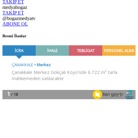
TAKİP ET
medyabogaz
TAKİP ET
@bogazmedyatv
ABONE OL
Resmî İlanlar